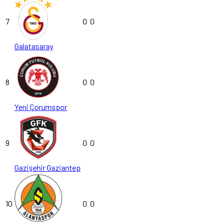
7
0
0
Galatasaray
8
0
0
Yeni Çorumspor
9
0
0
Gazişehir Gaziantep
10
0
0