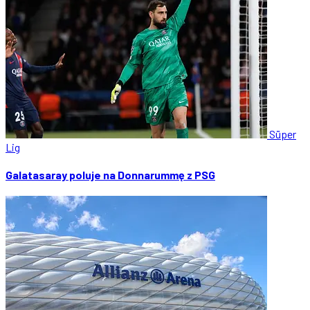
Süper
Lig
Galatasaray poluje na Donnarummę z PSG