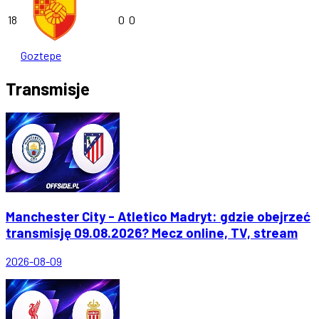
18
0
0
Goztepe
Transmisje
Manchester City - Atletico Madryt: gdzie obejrzeć
transmisję 09.08.2026? Mecz online, TV, stream
2026-08-09