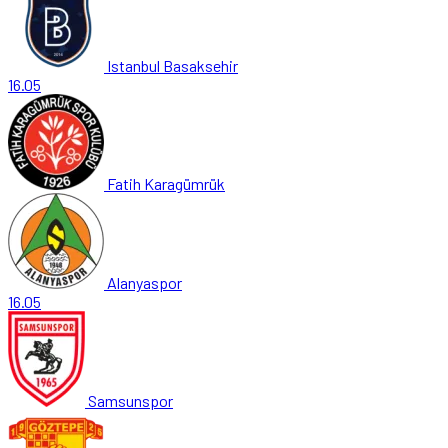
Istanbul Basaksehir
16.05
Fatih Karagümrük
Alanyaspor
16.05
Samsunspor