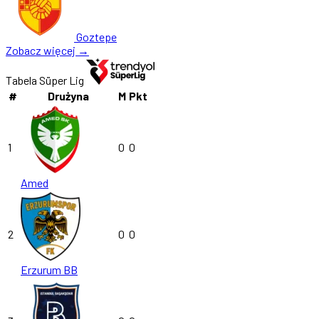
Goztepe
Zobacz więcej →
Tabela Süper Lig
#
Drużyna
M
Pkt
1
0
0
Amed
2
0
0
Erzurum BB