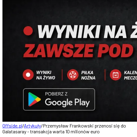
Offside.pl
/
Artykuły
/
Przemysław Frankowski przenosi się do
Galatasaray - transakcja warta 10 milionów euro