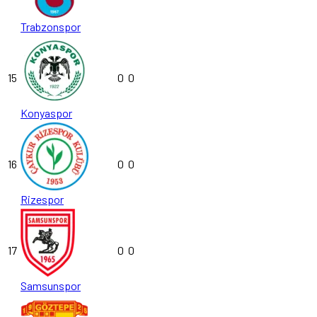
Trabzonspor
15
0
0
Konyaspor
16
0
0
Rizespor
17
0
0
Samsunspor