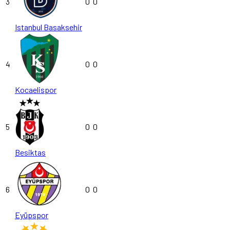
3
0
0
Istanbul Basaksehir
4
0
0
Kocaelispor
5
0
0
Besiktas
6
0
0
Eyüpspor