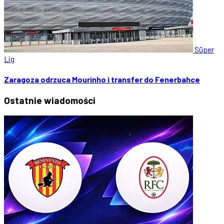
Süper
Lig
Zaragoza odrzuca Mourinho i transfer do Fenerbahce
Ostatnie
wiadomości