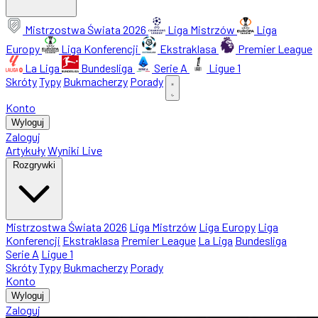
Mistrzostwa Świata 2026
Liga Mistrzów
Liga
Europy
Liga Konferencji
Ekstraklasa
Premier League
La Liga
Bundesliga
Serie A
Ligue 1
Skróty
Typy
Bukmacherzy
Porady
Konto
Wyloguj
Zaloguj
Artykuły
Wyniki Live
Rozgrywki
Mistrzostwa Świata 2026
Liga Mistrzów
Liga Europy
Liga
Konferencji
Ekstraklasa
Premier League
La Liga
Bundesliga
Serie A
Ligue 1
Skróty
Typy
Bukmacherzy
Porady
Konto
Wyloguj
Zaloguj