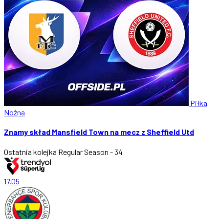
Piłka
Nożna
Znamy skład Mansfield Town na mecz z Sheffield Utd
Ostatnia kolejka
Regular Season - 34
17.05