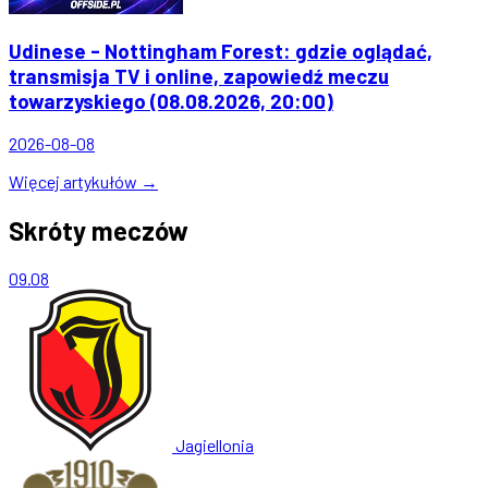
Udinese - Nottingham Forest: gdzie oglądać,
transmisja TV i online, zapowiedź meczu
towarzyskiego (08.08.2026, 20:00)
2026-08-08
Więcej artykułów →
Skróty meczów
09.08
Jagiellonia