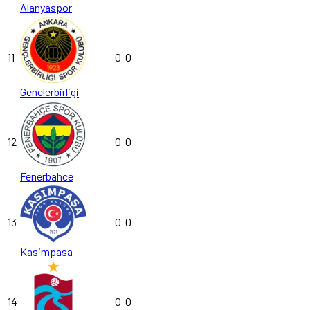
Alanyaspor
11
0
0
Genclerbirligi
12
0
0
Fenerbahce
13
0
0
Kasimpasa
14
0
0