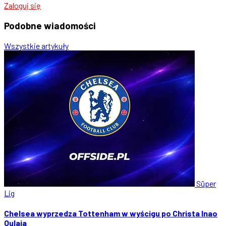
Zaloguj się
Podobne
wiadomości
Wszystkie artykuły
Süper
Lig
Chelsea wyprzedza Tottenham w wyścigu po Christa Inao
Oulaia