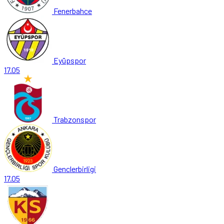
Fenerbahce
Eyüpspor
17.05
Trabzonspor
Genclerbirligi
17.05