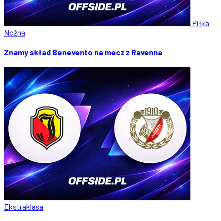
Piłka
Nożna
Znamy skład Benevento na mecz z Ravenna
Ekstraklasa