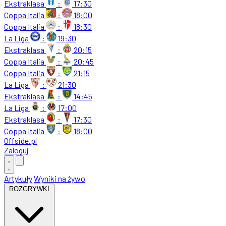
Ekstraklasa
:
17:30
Coppa Italia
:
18:00
Coppa Italia
:
18:30
La Liga
:
19:30
Ekstraklasa
:
20:15
Coppa Italia
:
20:45
Coppa Italia
:
21:15
La Liga
:
21:30
Ekstraklasa
:
14:45
La Liga
:
17:00
Ekstraklasa
:
17:30
Coppa Italia
:
18:00
Offside
.
pl
Zaloguj
Artykuły
Wyniki na żywo
ROZGRYWKI