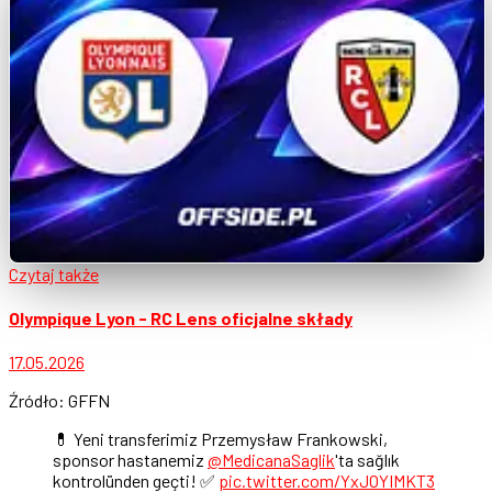
Czytaj także
Olympique Lyon - RC Lens oficjalne składy
17.05.2026
Źródło: GFFN
💊 Yeni transferimiz Przemysław Frankowski,
sponsor hastanemiz
@MedicanaSaglik
'ta sağlık
kontrolünden geçti! ✅
pic.twitter.com/YxJOYIMKT3