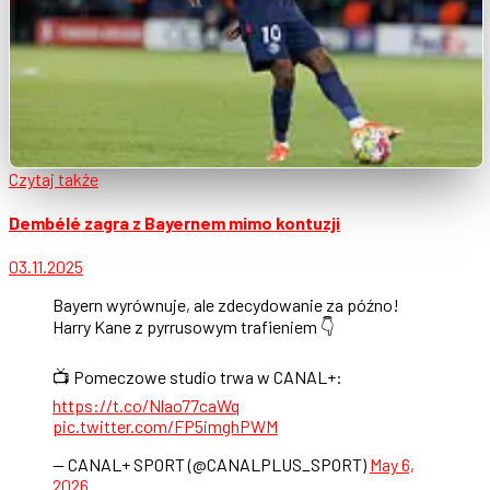
Czytaj także
Dembélé zagra z Bayernem mimo kontuzji
03.11.2025
Bayern wyrównuje, ale zdecydowanie za późno!
Harry Kane z pyrrusowym trafieniem 👇
📺 Pomeczowe studio trwa w CANAL+:
https://t.co/Nlao77caWq
pic.twitter.com/FP5imghPWM
— CANAL+ SPORT (@CANALPLUS_SPORT)
May 6,
2026