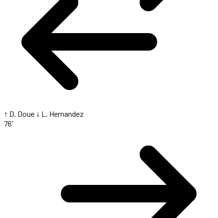
↑ D. Doue
↓ L. Hernandez
76'