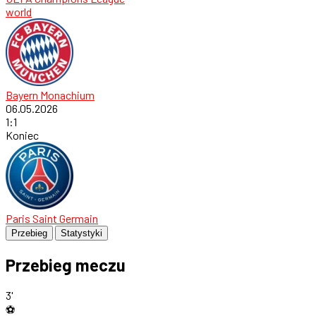
world
Bayern Monachium
06.05.2026
1
:
1
Koniec
Paris Saint Germain
Przebieg
Statystyki
Przebieg meczu
3'
⚽