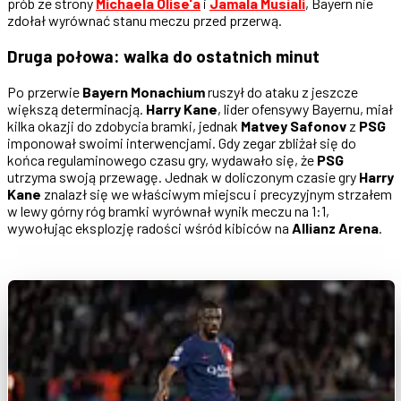
prób ze strony
Michaela Olise'a
i
Jamala Musiali
, Bayern nie
zdołał wyrównać stanu meczu przed przerwą.
Druga połowa: walka do ostatnich minut
Po przerwie
Bayern Monachium
ruszył do ataku z jeszcze
większą determinacją.
Harry Kane
, lider ofensywy Bayernu, miał
kilka okazji do zdobycia bramki, jednak
Matvey Safonov
z
PSG
imponował swoimi interwencjami. Gdy zegar zbliżał się do
końca regulaminowego czasu gry, wydawało się, że
PSG
utrzyma swoją przewagę. Jednak w doliczonym czasie gry
Harry
Kane
znalazł się we właściwym miejscu i precyzyjnym strzałem
w lewy górny róg bramki wyrównał wynik meczu na 1:1,
wywołując eksplozję radości wśród kibiców na
Allianz Arena
.