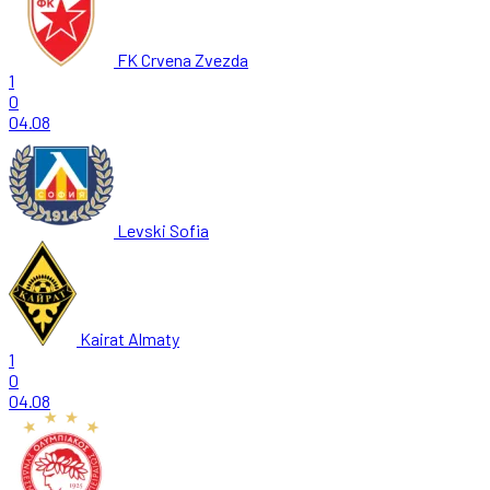
FK Crvena Zvezda
1
0
04.08
Levski Sofia
Kairat Almaty
1
0
04.08