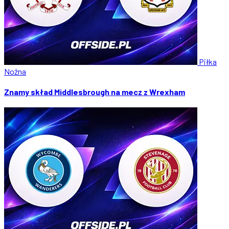
Piłka
Nożna
Znamy skład Middlesbrough na mecz z Wrexham