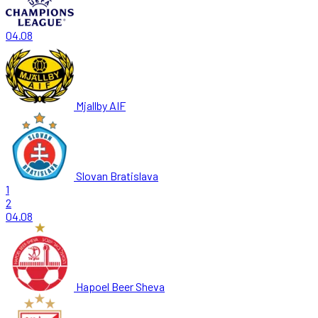
04.08
Mjallby AIF
Slovan Bratislava
1
2
04.08
Hapoel Beer Sheva