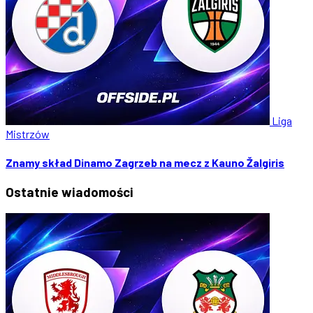
Liga
Mistrzów
Znamy skład Dinamo Zagrzeb na mecz z Kauno Žalgiris
Ostatnie
wiadomości