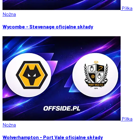
Piłka
Nożna
Wycombe - Stevenage oficjalne składy
Piłka
Nożna
Wolverhampton - Port Vale oficjalne składy