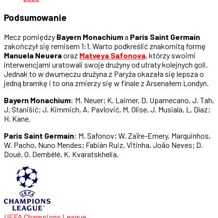
Podsumowanie
Mecz pomiędzy
Bayern Monachium
a
Paris Saint Germain
zakończył się remisem 1:1. Warto podkreślić znakomitą formę
Manuela Neuera
oraz
Matveya Safonova
, którzy swoimi
interwencjami uratowali swoje drużyny od utraty kolejnych goli.
Jednak to w dwumeczu drużyna z Paryża okazała się lepsza o
jedną bramkę i to ona zmierzy się w finale z Arsenałem Londyn.
Bayern Monachium
: M. Neuer; K. Laimer, D. Upamecano, J. Tah,
J. Stanišić; J. Kimmich, A. Pavlović, M. Olise, J. Musiala, L. Díaz;
H. Kane.
Paris Saint Germain
: M. Safonov; W. Zaïre-Emery, Marquinhos,
W. Pacho, Nuno Mendes; Fabián Ruiz, Vitinha, João Neves; D.
Doué, O. Dembélé, K. Kvaratskhelia.
UEFA Champions League