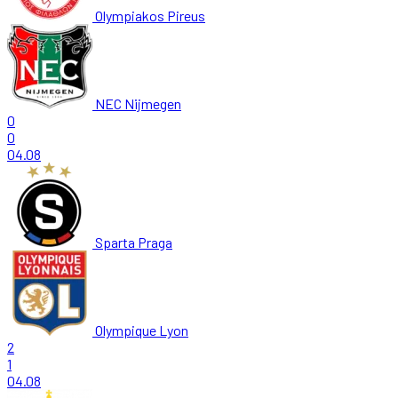
Olympiakos Pireus
NEC Nijmegen
0
0
04.08
Sparta Praga
Olympique Lyon
2
1
04.08