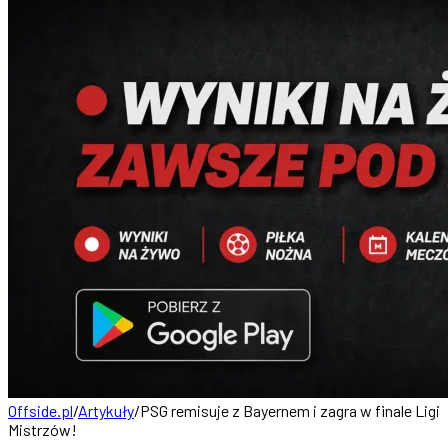
Offside.pl
/
Artykuły
/
PSG remisuje z Bayernem i zagra w finale Ligi
Mistrzów!