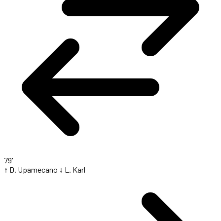
79'
↑ D. Upamecano
↓ L. Karl