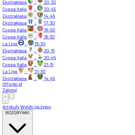
Ekstraklasa
:
20:30
Coppa Italia
:
20:45
Ekstraklasa
:
14:45
Ekstraklasa
:
17:30
Coppa Italia
:
18:00
Coppa Italia
:
18:30
La Liga
:
19:30
Ekstraklasa
:
20:15
Coppa Italia
:
20:45
Coppa Italia
:
21:15
La Liga
:
21:30
Ekstraklasa
:
14:45
Offside
.
pl
Zaloguj
Artykuły
Wyniki na żywo
ROZGRYWKI