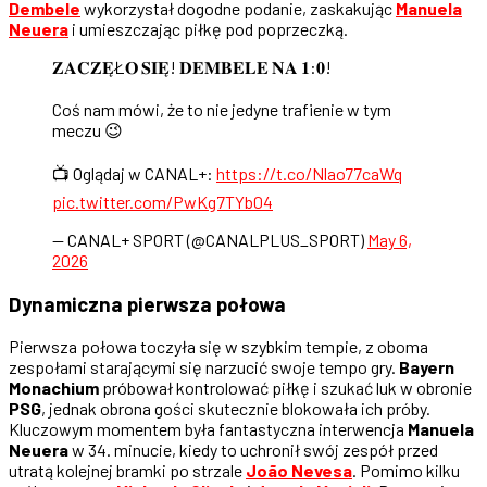
Dembele
wykorzystał dogodne podanie, zaskakując
Manuela
Neuera
i umieszczając piłkę pod poprzeczką.
𝐙𝐀𝐂𝐙𝐄̨Ł𝐎 𝐒𝐈𝐄̨! 𝐃𝐄𝐌𝐁𝐄𝐋𝐄 𝐍𝐀 𝟏:𝟎!
Coś nam mówi, że to nie jedyne trafienie w tym
meczu 😉
📺 Oglądaj w CANAL+:
https://t.co/Nlao77caWq
pic.twitter.com/PwKg7TYb04
— CANAL+ SPORT (@CANALPLUS_SPORT)
May 6,
2026
Dynamiczna pierwsza połowa
Pierwsza połowa toczyła się w szybkim tempie, z oboma
zespołami starającymi się narzucić swoje tempo gry.
Bayern
Monachium
próbował kontrolować piłkę i szukać luk w obronie
PSG
, jednak obrona gości skutecznie blokowała ich próby.
Kluczowym momentem była fantastyczna interwencja
Manuela
Neuera
w 34. minucie, kiedy to uchronił swój zespół przed
utratą kolejnej bramki po strzale
João Nevesa
. Pomimo kilku