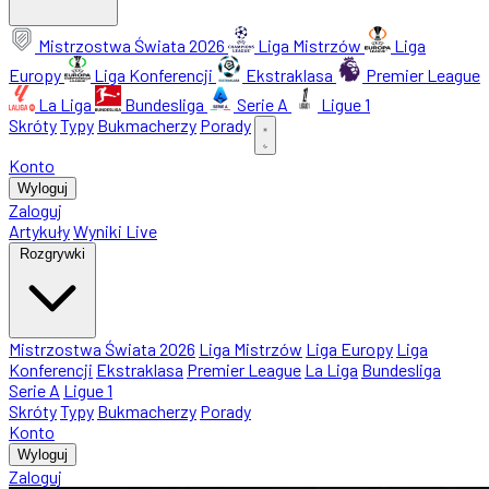
Mistrzostwa Świata 2026
Liga Mistrzów
Liga
Europy
Liga Konferencji
Ekstraklasa
Premier League
La Liga
Bundesliga
Serie A
Ligue 1
Skróty
Typy
Bukmacherzy
Porady
Konto
Wyloguj
Zaloguj
Artykuły
Wyniki Live
Rozgrywki
Mistrzostwa Świata 2026
Liga Mistrzów
Liga Europy
Liga
Konferencji
Ekstraklasa
Premier League
La Liga
Bundesliga
Serie A
Ligue 1
Skróty
Typy
Bukmacherzy
Porady
Konto
Wyloguj
Zaloguj