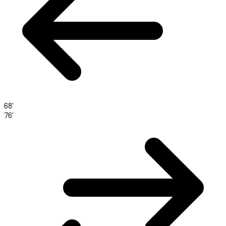
68'
76'