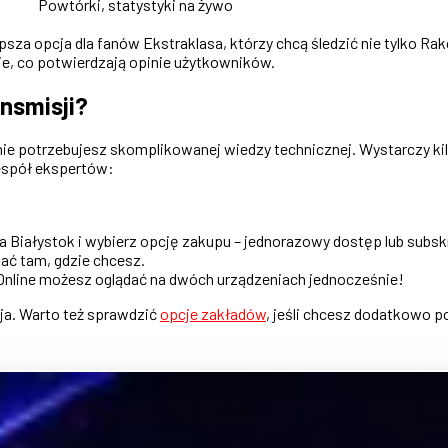
Powtórki, statystyki na żywo
psza opcja dla fanów Ekstraklasa, którzy chcą śledzić nie tylko Ra
ie, co potwierdzają opinie użytkowników.
nsmisji?
, nie potrzebujesz skomplikowanej wiedzy technicznej. Wystarczy 
zespół ekspertów:
 Białystok i wybierz opcję zakupu – jednorazowy dostęp lub subsk
dać tam, gdzie chcesz.
 Online możesz oglądać na dwóch urządzeniach jednocześnie!
ja. Warto też sprawdzić
opcje zakładów
, jeśli chcesz dodatkowo p