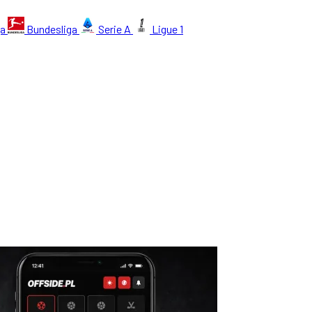
ga
Bundesliga
Serie A
Ligue 1