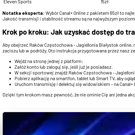
Eleven Sports
15zł
Notatka eksperta:
Wybór Canal+ Online z pakietem 65zł to najle
Jakość transmisji i stabilność streamu są na najwyższym poziom
Krok po kroku: Jak uzyskać dostęp do tra
Aby obejrzeć Raków Częstochowa - Jagiellonia Białystok online
zaciszu lub w podróży. Oto instrukcja przygotowana przez nasz 
Wejdź na stronę jednej z platform:
Załóż konto lub zaloguj się, jeśli już je posiadasz.
W sekcji sportowej znajdź Raków Częstochowa - Jagiellonia
Pobierz aplikację na smartfon, tablet lub Smart TV, aby oglą
Uruchom transmisję i delektuj się widowiskiem – na Canal+
Dzięki tym krokom masz pewność, że nie ominie Cię ani jedna akc