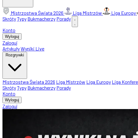
Mistrzostwa Świata 2026
Liga Mistrzów
Liga Europy
Skróty
Typy
Bukmacherzy
Porady
Konto
Wyloguj
Zaloguj
Artykuły
Wyniki Live
Rozgrywki
Mistrzostwa Świata 2026
Liga Mistrzów
Liga Europy
Liga Konfere
Skróty
Typy
Bukmacherzy
Porady
Konto
Wyloguj
Zaloguj