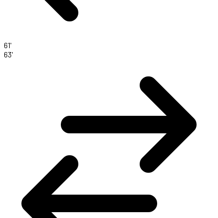
61'
63'