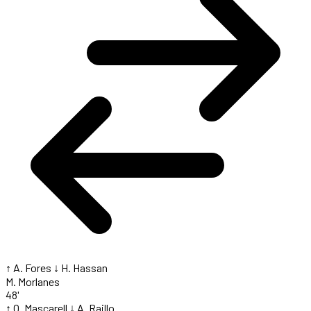
↑ A. Fores
↓ H. Hassan
M. Morlanes
48'
↑ O. Mascarell
↓ A. Raillo