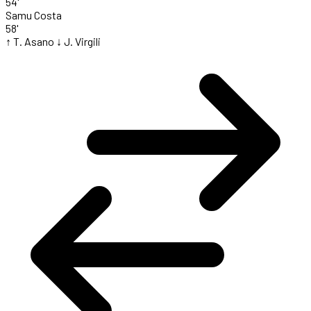
54'
Samu Costa
58'
↑ T. Asano
↓ J. Virgili