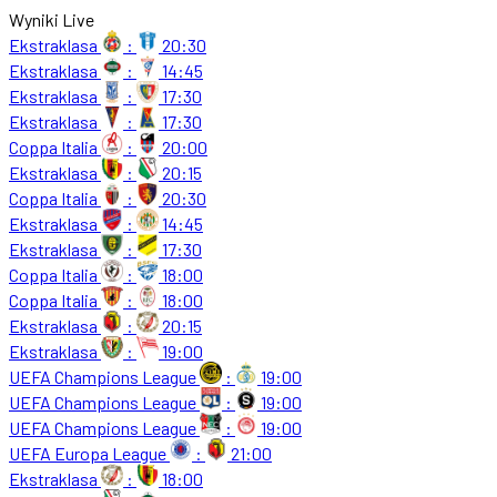
Wyniki Live
Ekstraklasa
:
20:30
Ekstraklasa
:
14:45
Ekstraklasa
:
17:30
Ekstraklasa
:
17:30
Coppa Italia
:
20:00
Ekstraklasa
:
20:15
Coppa Italia
:
20:30
Ekstraklasa
:
14:45
Ekstraklasa
:
17:30
Coppa Italia
:
18:00
Coppa Italia
:
18:00
Ekstraklasa
:
20:15
Ekstraklasa
:
19:00
UEFA Champions League
:
19:00
UEFA Champions League
:
19:00
UEFA Champions League
:
19:00
UEFA Europa League
:
21:00
Ekstraklasa
:
18:00