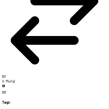
85'
V. Muriqi
⚽
88'
Tagi: