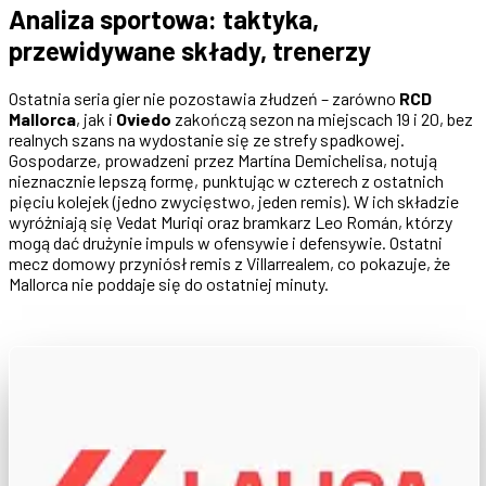
Analiza sportowa: taktyka,
przewidywane składy, trenerzy
Ostatnia seria gier nie pozostawia złudzeń – zarówno
RCD
Mallorca
, jak i
Oviedo
zakończą sezon na miejscach 19 i 20, bez
realnych szans na wydostanie się ze strefy spadkowej.
Gospodarze, prowadzeni przez Martína Demichelisa, notują
nieznacznie lepszą formę, punktując w czterech z ostatnich
pięciu kolejek (jedno zwycięstwo, jeden remis). W ich składzie
wyróżniają się Vedat Muriqi oraz bramkarz Leo Román, którzy
mogą dać drużynie impuls w ofensywie i defensywie. Ostatni
mecz domowy przyniósł remis z Villarrealem, co pokazuje, że
Mallorca nie poddaje się do ostatniej minuty.