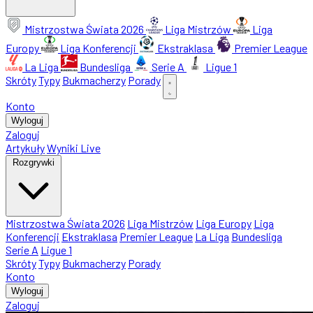
Mistrzostwa Świata 2026
Liga Mistrzów
Liga
Europy
Liga Konferencji
Ekstraklasa
Premier League
La Liga
Bundesliga
Serie A
Ligue 1
Skróty
Typy
Bukmacherzy
Porady
Konto
Wyloguj
Zaloguj
Artykuły
Wyniki Live
Rozgrywki
Mistrzostwa Świata 2026
Liga Mistrzów
Liga Europy
Liga
Konferencji
Ekstraklasa
Premier League
La Liga
Bundesliga
Serie A
Ligue 1
Skróty
Typy
Bukmacherzy
Porady
Konto
Wyloguj
Zaloguj