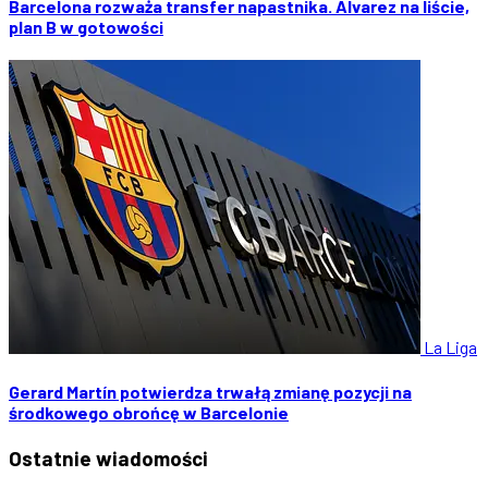
Barcelona rozważa transfer napastnika. Álvarez na liście,
plan B w gotowości
La Liga
Gerard Martín potwierdza trwałą zmianę pozycji na
środkowego obrońcę w Barcelonie
Ostatnie
wiadomości