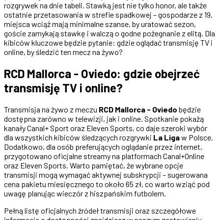
rozgrywek na dnie tabeli. Stawką jest nie tylko honor, ale także
ostatnie przetasowania w strefie spadkowej – gospodarze z 19.
miejsca wciąż mają minimalne szanse, by uratować sezon,
goście zamykają stawkę i walczą o godne pożegnanie z elitą. Dla
kibiców kluczowe będzie pytanie: gdzie oglądać transmisję TV i
online, by śledzić ten mecz na żywo?
RCD Mallorca - Oviedo: gdzie obejrzeć
transmisję TV i online?
Transmisja na żywo z meczu
RCD Mallorca - Oviedo
będzie
dostępna zarówno w telewizji, jak i online. Spotkanie pokażą
kanały Canal+ Sport oraz Eleven Sports, co daje szeroki wybór
dla wszystkich kibiców śledzących rozgrywki
La Liga
w Polsce.
Dodatkowo, dla osób preferujących oglądanie przez internet,
przygotowano oficjalne streamy na platformach Canal+Online
oraz Eleven Sports. Warto pamiętać, że wybrane opcje
transmisji mogą wymagać aktywnej subskrypcji – sugerowana
cena pakietu miesięcznego to około 65 zł, co warto wziąć pod
uwagę planując wieczór z hiszpańskim futbolem.
Pełną listę oficjalnych źródeł transmisji oraz szczegółowe
informacje o dostępności znajdziesz w naszym zestawieniu