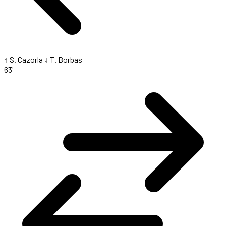
↑ S. Cazorla
↓ T. Borbas
63'