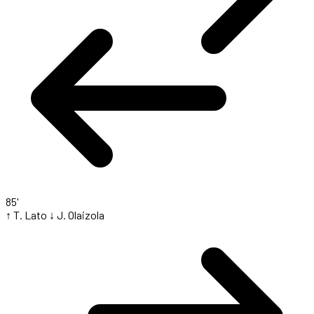
85'
↑ T. Lato
↓ J. Olaizola