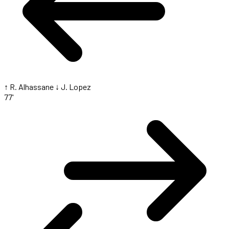
↑ R. Alhassane
↓ J. Lopez
77'