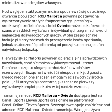
minimalizowanie błędów własnych.
Pod względem taktycznym można spodziewać się ostrożnego
otwarcia z obu stron.
RCD Mallorca
powinna postawić na
wykorzystywanie stałych fragmentów gry i pressing w
środkowej strefie boiska, z kolei
Oviedo
może szukać swoich
szans w szybkich wyjściach i indywidualnych zagraniach swoich
najbardziej doświadczonych graczy. W obu zespołach nie
brakuje piłkarzy zdolnych do przesądzenia losów spotkania,
jednak skuteczność pod bramką od początku sezonu jest ich
największą bolączką.
Pierwszy skład Mallorki powinien opierać się na sprawdzonych
nazwiskach, choć nie można wykluczyć roszad – trener
Demichelis często sięgał po młodzież i zawodników
rezerwowych, licząc na świeżość i niespodziankę. U gości z
Oviedo nieocenione znaczenie mogą mieć zawodnicy środka
pola – jeśli utrzymają koncentrację, szanse na pierwszy
wyjazdowy komplet punktów w tej rundzie wzrosną.
Transmisja meczu
RCD Mallorca - Oviedo
dostępna jest na
Canal+ Sport i Eleven Sports oraz online na platformach
Canal+Online i Eleven Sports. Szczegółowe opcje znajdziesz pod
adresem RCD Mallorca - Oviedo transmisja. Wersję na żywo