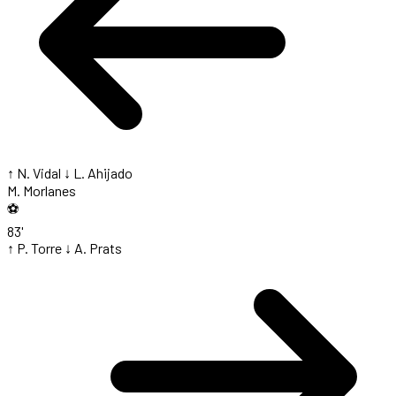
↑ N. Vidal
↓ L. Ahijado
M. Morlanes
⚽
83'
↑ P. Torre
↓ A. Prats