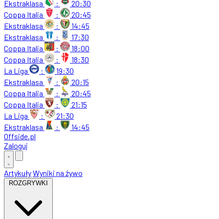
Ekstraklasa
:
20:30
Coppa Italia
:
20:45
Ekstraklasa
:
14:45
Ekstraklasa
:
17:30
Coppa Italia
:
18:00
Coppa Italia
:
18:30
La Liga
:
19:30
Ekstraklasa
:
20:15
Coppa Italia
:
20:45
Coppa Italia
:
21:15
La Liga
:
21:30
Ekstraklasa
:
14:45
Offside
.
pl
Zaloguj
Artykuły
Wyniki na żywo
ROZGRYWKI