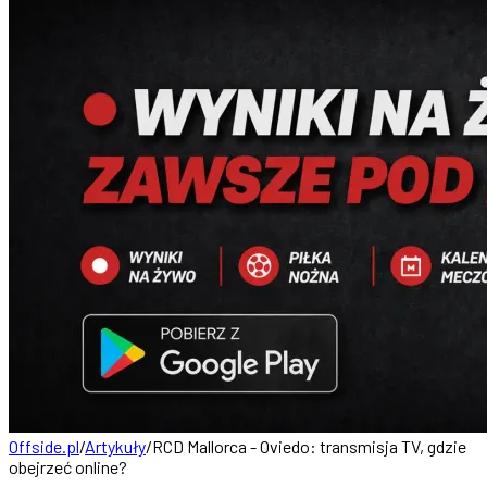
Offside.pl
/
Artykuły
/
RCD Mallorca - Oviedo: transmisja TV, gdzie
obejrzeć online?