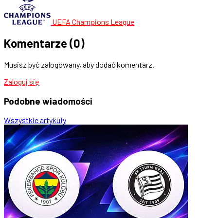
UEFA Champions League
Komentarze
(0)
Musisz być zalogowany, aby dodać komentarz.
Zaloguj się
Podobne
wiadomości
Wszystkie artykuły