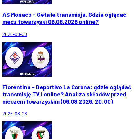
AS Monaco - Getafe transmisja. Gdzie oglądać
mecz towarzyski 06.08.2026 online?
2026-08-06
Fiorentina - Deportivo La Coruna: gdzie oglądać
transmisję TV i online? Analiza składów przed
meczem towarzyskim (06.08.2026, 20:00)
2026-08-06