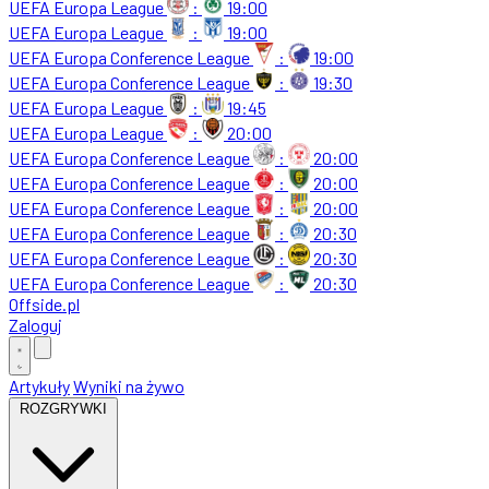
UEFA Europa League
:
19:00
UEFA Europa League
:
19:00
UEFA Europa Conference League
:
19:00
UEFA Europa Conference League
:
19:30
UEFA Europa League
:
19:45
UEFA Europa League
:
20:00
UEFA Europa Conference League
:
20:00
UEFA Europa Conference League
:
20:00
UEFA Europa Conference League
:
20:00
UEFA Europa Conference League
:
20:30
UEFA Europa Conference League
:
20:30
UEFA Europa Conference League
:
20:30
Offside
.
pl
Zaloguj
Artykuły
Wyniki na żywo
ROZGRYWKI