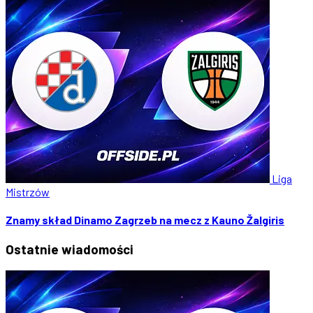
Liga
Mistrzów
Znamy skład Dinamo Zagrzeb na mecz z Kauno Žalgiris
Ostatnie
wiadomości