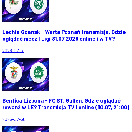
Lechia Gdansk - Warta Poznań transmisja. Gdzie
oglądać mecz I Ligi 31.07.2026 online i w TV?
2026-07-31
Benfica Lizbona - FC ST. Gallen. Gdzie oglądać
rewanż w LE? Transmisja TV i online (30.07, 21:00)
2026-07-30