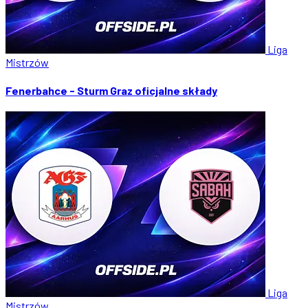
Liga
Mistrzów
Fenerbahce - Sturm Graz oficjalne składy
Liga
Mistrzów