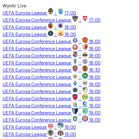
Wyniki Live
UEFA Europa League
:
17:00
UEFA Europa Conference League
:
17:00
UEFA Europa League
:
18:00
UEFA Europa League
:
18:00
UEFA Europa Conference League
:
18:00
UEFA Europa Conference League
:
18:00
UEFA Europa Conference League
:
18:00
UEFA Europa Conference League
:
18:00
UEFA Europa Conference League
:
18:30
UEFA Europa Conference League
:
19:00
UEFA Europa Conference League
:
19:00
UEFA Europa Conference League
:
19:00
UEFA Europa Conference League
:
19:00
UEFA Europa Conference League
:
19:00
UEFA Europa Conference League
:
19:00
UEFA Europa Conference League
:
19:00
UEFA Europa League
:
19:00
UEFA Europa League
:
19:00