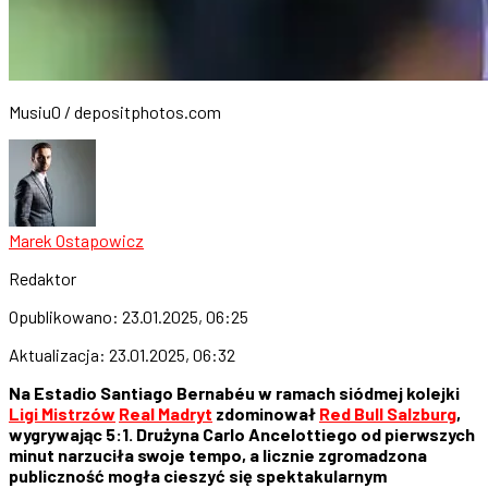
Musiu0 / depositphotos.com
Marek Ostapowicz
Redaktor
Opublikowano:
23.01.2025, 06:25
Aktualizacja:
23.01.2025, 06:32
Na Estadio Santiago Bernabéu w ramach siódmej kolejki
Ligi Mistrzów
Real Madryt
zdominował
Red Bull Salzburg
,
wygrywając 5:1. Drużyna Carlo Ancelottiego od pierwszych
minut narzuciła swoje tempo, a licznie zgromadzona
publiczność mogła cieszyć się spektakularnym