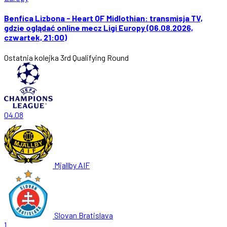
Benfica Lizbona - Heart OF Midlothian: transmisja TV,
gdzie oglądać online mecz Ligi Europy (06.08.2026,
czwartek, 21:00)
Ostatnia kolejka
3rd Qualifying Round
04.08
Mjallby AIF
Slovan Bratislava
1