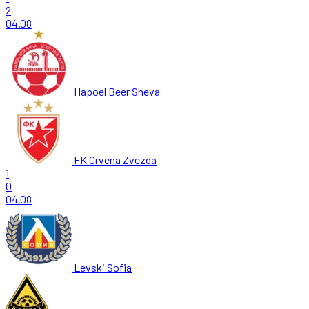
2
04.08
Hapoel Beer Sheva
FK Crvena Zvezda
1
0
04.08
Levski Sofia