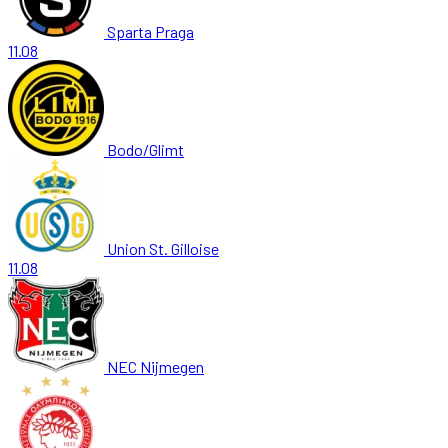
Sparta Praga
11.08
Bodo/Glimt
Union St. Gilloise
11.08
NEC Nijmegen