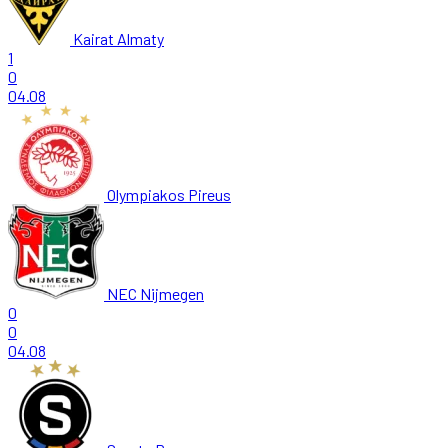
Kairat Almaty
1
0
04.08
Olympiakos Pireus
NEC Nijmegen
0
0
04.08