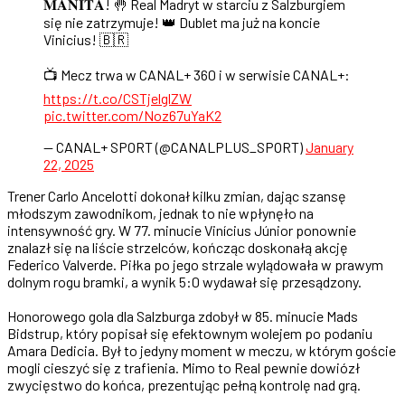
𝐌𝐀𝐍𝐈𝐓𝐀! 🤚 Real Madryt w starciu z Salzburgiem
się nie zatrzymuje! 👑 Dublet ma już na koncie
Vinicius! 🇧🇷
📺 Mecz trwa w CANAL+ 360 i w serwisie CANAL+:
https://t.co/CSTjelglZW
pic.twitter.com/Noz67uYaK2
— CANAL+ SPORT (@CANALPLUS_SPORT)
January
22, 2025
Trener Carlo Ancelotti dokonał kilku zmian, dając szansę
młodszym zawodnikom, jednak to nie wpłynęło na
intensywność gry. W 77. minucie Vinícius Júnior ponownie
znalazł się na liście strzelców, kończąc doskonałą akcję
Federico Valverde. Piłka po jego strzale wylądowała w prawym
dolnym rogu bramki, a wynik 5:0 wydawał się przesądzony.
Honorowego gola dla Salzburga zdobył w 85. minucie Mads
Bidstrup, który popisał się efektownym wolejem po podaniu
Amara Dedicia. Był to jedyny moment w meczu, w którym goście
mogli cieszyć się z trafienia. Mimo to Real pewnie dowiózł
zwycięstwo do końca, prezentując pełną kontrolę nad grą.