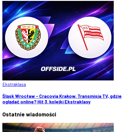
Ekstraklasa
Śląsk Wrocław - Cracovia Krakow. Transmisja TV, gdzie
oglądać online? Hit 3. kolejki Ekstraklasy
Ostatnie
wiadomości