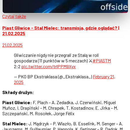
Czytaj także
Piast Gliwice - Stal Mielec: transmisja, gdzie oglądać? |
21.02.2025
21.02.2025
Gliwiczanie nigdy nie przegrali ze Stalą w roli
gospodarza (11 punktów w 5 meczach) ⚔️
#PIASTM
2:2
pic.twitter.com/trlPPM9Xyx
— PKO BP Ekstraklasa (@_Ekstraklasa_)
February 21,
2025
Składy drużyn:
Piast Gliwice:
F. Plach – A. Zedadka, J. Czerwiński, Miguel
Muñoz, I. Drapiński – M. Chrapek, T. Kostadinov, E. Jirka – M.
Szczepański, M. Rosołek, Jorge Félix
Stal Mielec:
J. Mądrzyk – P. Wlazło, B. Esselink, M. Senger – A.
Jaunzems, M. Guillaumier, P. Hannola, K. Getinger – R. Dadok, M.