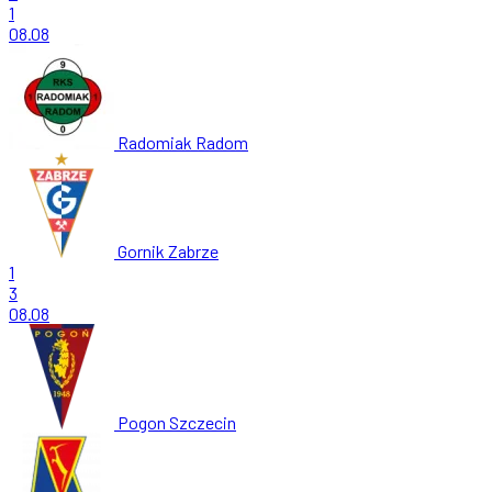
1
08.08
Radomiak Radom
Gornik Zabrze
1
3
08.08
Pogon Szczecin