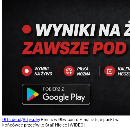
Offside.pl
/
Artykuły
/
Remis w Gliwicach! Piast ratuje punkt w
końcówce przeciwko Stali Mielec [WIDEO]