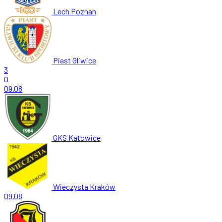
Lech Poznan
Piast Gliwice
3
0
09.08
GKS Katowice
Wieczysta Kraków
09.08