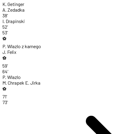
K. Getinger
A. Zedadka
38'
I. Drapinski
52'
53'
⚽
P. Wlazlo
z karnego
J. Felix
⚽
59'
64'
P. Wlazlo
M. Chrapek
E. Jirka
⚽
71'
73'