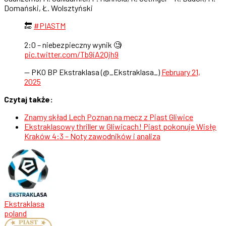
Domański, Ł. Wolsztyński
🔚
#PIASTM
2:0 – niebezpieczny wynik 🧐
pic.twitter.com/Tb9iA2Qjh9
— PKO BP Ekstraklasa (@_Ekstraklasa_)
February 21,
2025
Czytaj także:
Znamy skład Lech Poznan na mecz z Piast Gliwice
Ekstraklasowy thriller w Gliwicach! Piast pokonuje Wisłę
Kraków 4:3 – Noty zawodników i analiza
Ekstraklasa
poland