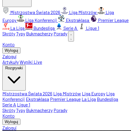
Mistrzostwa Świata 2026
Liga Mistrzów
Liga
Europy
Liga Konferencji
Ekstraklasa
Premier League
La Liga
Bundesliga
Serie A
Ligue 1
Skróty
Typy
Bukmacherzy
Porady
Konto
Wyloguj
Zaloguj
Artykuły
Wyniki Live
Rozgrywki
Mistrzostwa Świata 2026
Liga Mistrzów
Liga Europy
Liga
Konferencji
Ekstraklasa
Premier League
La Liga
Bundesliga
Serie A
Ligue 1
Skróty
Typy
Bukmacherzy
Porady
Konto
Wyloguj
Zaloguj