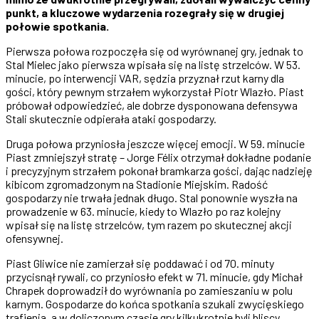
punkt, a kluczowe wydarzenia rozegrały się w drugiej
połowie spotkania.
Pierwsza połowa rozpoczęła się od wyrównanej gry, jednak to
Stal Mielec jako pierwsza wpisała się na listę strzelców. W 53.
minucie, po interwencji VAR, sędzia przyznał rzut karny dla
gości, który pewnym strzałem wykorzystał Piotr Wlazło. Piast
próbował odpowiedzieć, ale dobrze dysponowana defensywa
Stali skutecznie odpierała ataki gospodarzy.
Druga połowa przyniosła jeszcze więcej emocji. W 59. minucie
Piast zmniejszył stratę – Jorge Félix otrzymał dokładne podanie
i precyzyjnym strzałem pokonał bramkarza gości, dając nadzieję
kibicom zgromadzonym na Stadionie Miejskim. Radość
gospodarzy nie trwała jednak długo. Stal ponownie wyszła na
prowadzenie w 63. minucie, kiedy to Wlazło po raz kolejny
wpisał się na listę strzelców, tym razem po skutecznej akcji
ofensywnej.
Piast Gliwice nie zamierzał się poddawać i od 70. minuty
przycisnął rywali, co przyniosło efekt w 71. minucie, gdy Michał
Chrapek doprowadził do wyrównania po zamieszaniu w polu
karnym. Gospodarze do końca spotkania szukali zwycięskiego
trafienia, a w doliczonym czasie gry kilkukrotnie byli bliscy