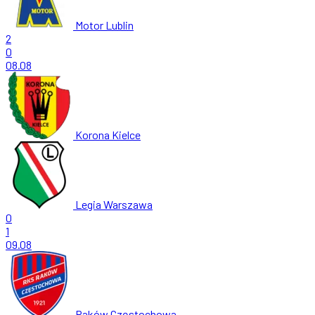
Motor Lublin
2
0
08.08
Korona Kielce
Legia Warszawa
0
1
09.08
Raków Częstochowa