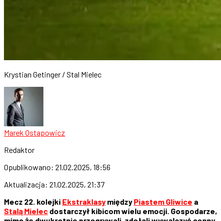
Krystian Getinger / Stal Mielec
Marek Ostapowicz
Redaktor
Opublikowano:
21.02.2025, 18:56
Aktualizacja:
21.02.2025, 21:37
Mecz 22. kolejki
Ekstraklasy
między
Piastem Gliwice
a
Stalą Mielec
dostarczył kibicom wielu emocji. Gospodarze,
mimo że dwukrotnie przegrywali, zdołali wywalczyć cenny