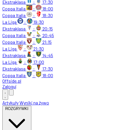
Ekstraklasa
:
17:30
Coppa Italia
:
18:00
Coppa Italia
:
18:30
La Liga
:
19:30
Ekstraklasa
:
20:15
Coppa Italia
:
20:45
Coppa Italia
:
21:15
La Liga
:
21:30
Ekstraklasa
:
14:45
La Liga
:
17:00
Ekstraklasa
:
17:30
Coppa Italia
:
18:00
Offside
.
pl
Zaloguj
Artykuły
Wyniki na żywo
ROZGRYWKI