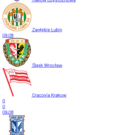
Zagłębie Lubin
09.08
Śląsk Wrocław
Cracovia Krakow
0
0
09.08