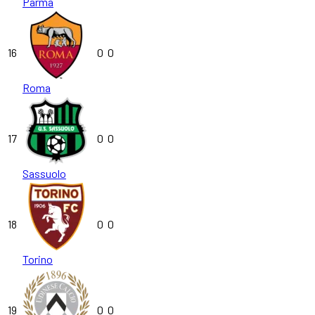
Parma
16
0
0
Roma
17
0
0
Sassuolo
18
0
0
Torino
19
0
0