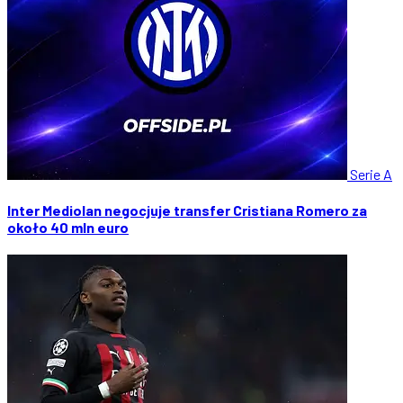
Serie A
Inter Mediolan negocjuje transfer Cristiana Romero za
około 40 mln euro