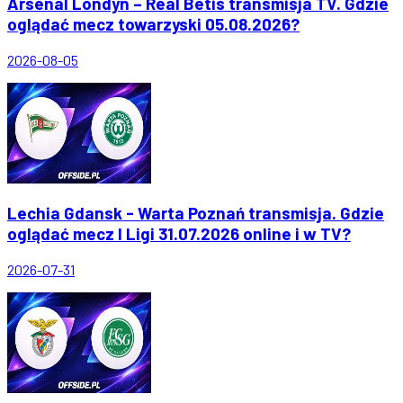
Arsenal Londyn – Real Betis transmisja TV. Gdzie
oglądać mecz towarzyski 05.08.2026?
2026-08-05
Lechia Gdansk - Warta Poznań transmisja. Gdzie
oglądać mecz I Ligi 31.07.2026 online i w TV?
2026-07-31