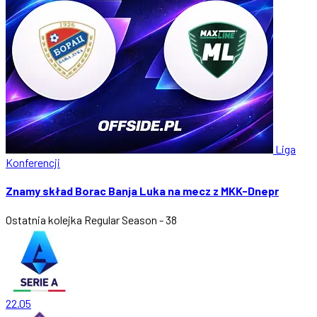
Liga
Konferencji
Znamy skład Borac Banja Luka na mecz z MKK-Dnepr
Ostatnia kolejka
Regular Season - 38
22.05