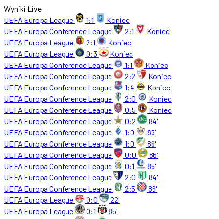
Wyniki Live
UEFA Europa League
1:1
Koniec
UEFA Europa Conference League
2:1
Koniec
UEFA Europa League
2:1
Koniec
UEFA Europa League
0:3
Koniec
UEFA Europa Conference League
1:1
Koniec
UEFA Europa Conference League
2:2
Koniec
UEFA Europa Conference League
1:4
Koniec
UEFA Europa Conference League
2:0
Koniec
UEFA Europa Conference League
0:5
Koniec
UEFA Europa Conference League
0:2
84'
UEFA Europa Conference League
1:0
83'
UEFA Europa Conference League
1:0
86'
UEFA Europa Conference League
0:0
86'
UEFA Europa Conference League
0:1
85'
UEFA Europa Conference League
2:0
84'
UEFA Europa Conference League
2:5
86'
UEFA Europa League
0:0
22'
UEFA Europa League
0:1
85'