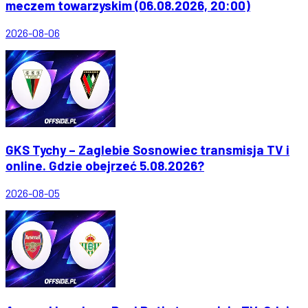
meczem towarzyskim (06.08.2026, 20:00)
2026-08-06
GKS Tychy – Zaglebie Sosnowiec transmisja TV i
online. Gdzie obejrzeć 5.08.2026?
2026-08-05