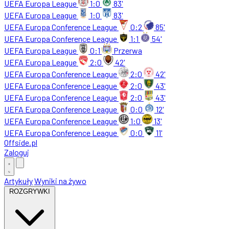
UEFA Europa League
1:0
83'
UEFA Europa League
1:0
83'
UEFA Europa Conference League
0:2
85'
UEFA Europa Conference League
1:1
54'
UEFA Europa League
0:1
Przerwa
UEFA Europa League
2:0
42'
UEFA Europa Conference League
2:0
42'
UEFA Europa Conference League
2:0
43'
UEFA Europa Conference League
2:0
43'
UEFA Europa Conference League
0:0
12'
UEFA Europa Conference League
1:0
13'
UEFA Europa Conference League
0:0
11'
Offside
.
pl
Zaloguj
Artykuły
Wyniki na żywo
ROZGRYWKI