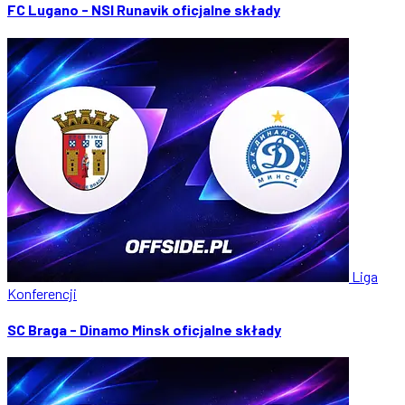
FC Lugano - NSI Runavik oficjalne składy
Liga
Konferencji
SC Braga - Dinamo Minsk oficjalne składy