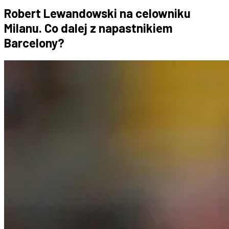
Robert Lewandowski na celowniku
Milanu. Co dalej z napastnikiem
Barcelony?