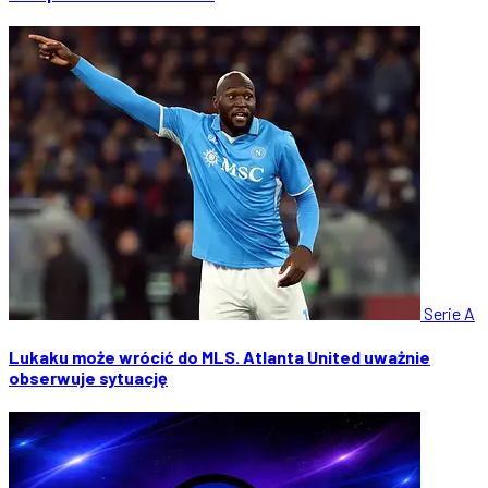
Serie A
Lukaku może wrócić do MLS. Atlanta United uważnie
obserwuje sytuację