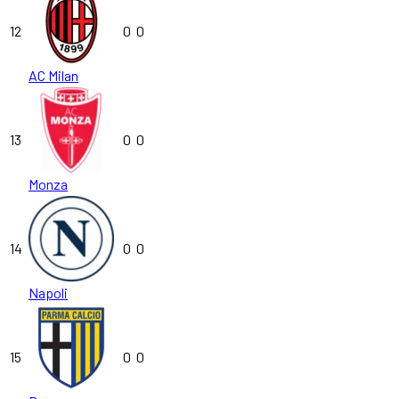
12
0
0
AC Milan
13
0
0
Monza
14
0
0
Napoli
15
0
0