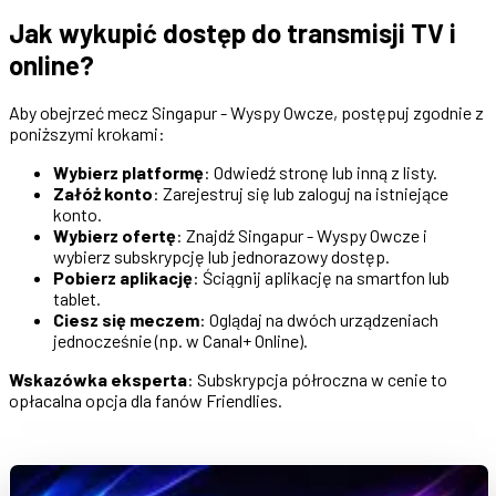
Jak wykupić dostęp do transmisji TV i
online?
Aby obejrzeć mecz Singapur - Wyspy Owcze, postępuj zgodnie z
poniższymi krokami:
Wybierz platformę
: Odwiedź stronę lub inną z listy.
Załóż konto
: Zarejestruj się lub zaloguj na istniejące
konto.
Wybierz ofertę
: Znajdź Singapur - Wyspy Owcze i
wybierz subskrypcję lub jednorazowy dostęp.
Pobierz aplikację
: Ściągnij aplikację na smartfon lub
tablet.
Ciesz się meczem
: Oglądaj na dwóch urządzeniach
jednocześnie (np. w Canal+ Online).
Wskazówka eksperta
: Subskrypcja półroczna w cenie to
opłacalna opcja dla fanów Friendlies.