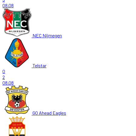
08.08
NEC Nijmegen
Telstar
0
2
08.08
GO Ahead Eagles