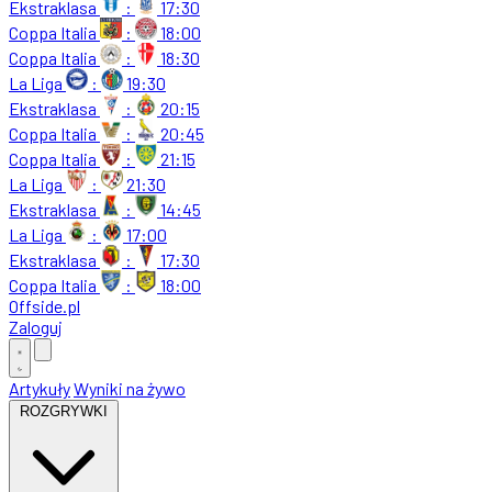
Ekstraklasa
:
17:30
Coppa Italia
:
18:00
Coppa Italia
:
18:30
La Liga
:
19:30
Ekstraklasa
:
20:15
Coppa Italia
:
20:45
Coppa Italia
:
21:15
La Liga
:
21:30
Ekstraklasa
:
14:45
La Liga
:
17:00
Ekstraklasa
:
17:30
Coppa Italia
:
18:00
Offside
.
pl
Zaloguj
Artykuły
Wyniki na żywo
ROZGRYWKI