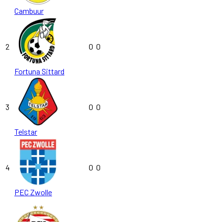
Cambuur
2
0
0
Fortuna Sittard
3
0
0
Telstar
4
0
0
PEC Zwolle