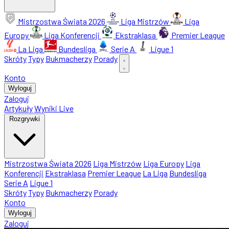
Mistrzostwa Świata 2026
Liga Mistrzów
Liga
Europy
Liga Konferencji
Ekstraklasa
Premier League
La Liga
Bundesliga
Serie A
Ligue 1
Skróty
Typy
Bukmacherzy
Porady
Konto
Wyloguj
Zaloguj
Artykuły
Wyniki Live
Rozgrywki
Mistrzostwa Świata 2026
Liga Mistrzów
Liga Europy
Liga
Konferencji
Ekstraklasa
Premier League
La Liga
Bundesliga
Serie A
Ligue 1
Skróty
Typy
Bukmacherzy
Porady
Konto
Wyloguj
Zaloguj