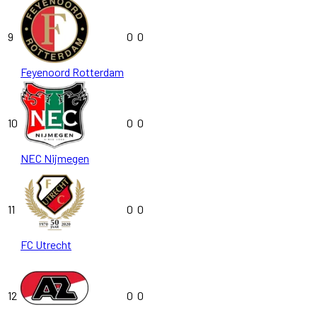
9
0
0
Feyenoord Rotterdam
10
0
0
NEC Nijmegen
11
0
0
FC Utrecht
12
0
0