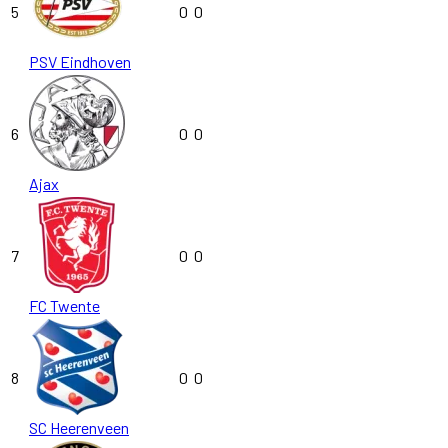
5
0
0
PSV Eindhoven
6
0
0
Ajax
7
0
0
FC Twente
8
0
0
SC Heerenveen