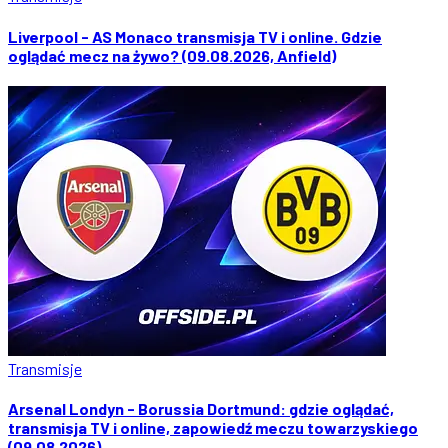
Liverpool - AS Monaco transmisja TV i online. Gdzie
oglądać mecz na żywo? (09.08.2026, Anfield)
Transmisje
Arsenal Londyn - Borussia Dortmund: gdzie oglądać,
transmisja TV i online, zapowiedź meczu towarzyskiego
(09.08.2026)