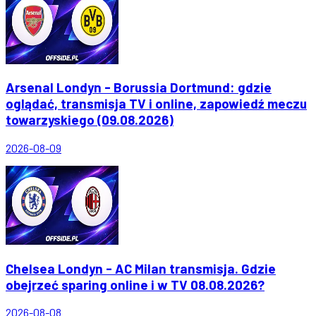
Arsenal Londyn - Borussia Dortmund: gdzie
oglądać, transmisja TV i online, zapowiedź meczu
towarzyskiego (09.08.2026)
2026-08-09
Chelsea Londyn - AC Milan transmisja. Gdzie
obejrzeć sparing online i w TV 08.08.2026?
2026-08-08