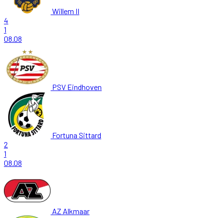
Willem II
4
1
08.08
PSV Eindhoven
Fortuna Sittard
2
1
08.08
AZ Alkmaar