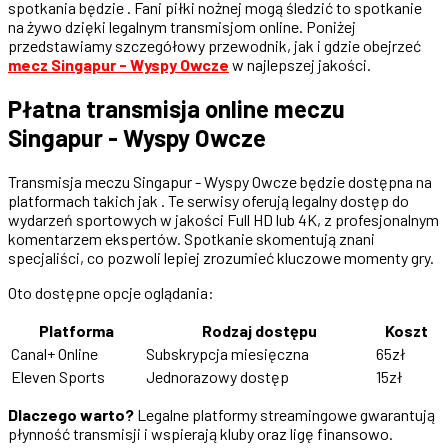
spotkania będzie . Fani piłki nożnej mogą śledzić to spotkanie
na żywo dzięki legalnym transmisjom online. Poniżej
przedstawiamy szczegółowy przewodnik, jak i gdzie obejrzeć
mecz Singapur - Wyspy Owcze
w najlepszej jakości.
Płatna transmisja online meczu
Singapur - Wyspy Owcze
Transmisja meczu Singapur - Wyspy Owcze będzie dostępna na
platformach takich jak . Te serwisy oferują legalny dostęp do
wydarzeń sportowych w jakości Full HD lub 4K, z profesjonalnym
komentarzem ekspertów. Spotkanie skomentują znani
specjaliści, co pozwoli lepiej zrozumieć kluczowe momenty gry.
Oto dostępne opcje oglądania:
Platforma
Rodzaj dostępu
Koszt
Canal+ Online
Subskrypcja miesięczna
65zł
Eleven Sports
Jednorazowy dostęp
15zł
Dlaczego warto?
Legalne platformy streamingowe gwarantują
płynność transmisji i wspierają kluby oraz ligę finansowo.