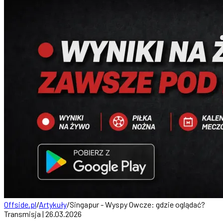
Offside.pl
/
Artykuły
/
Singapur - Wyspy Owcze: gdzie oglądać?
Transmisja | 26.03.2026