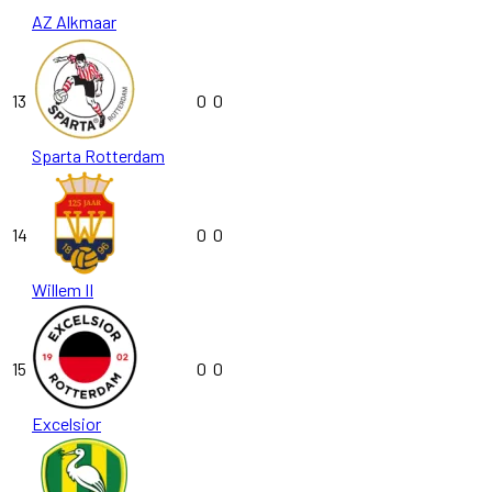
AZ Alkmaar
13
0
0
Sparta Rotterdam
14
0
0
Willem II
15
0
0
Excelsior