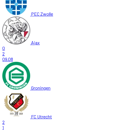
PEC Zwolle
Ajax
0
2
09.08
Groningen
FC Utrecht
2
1