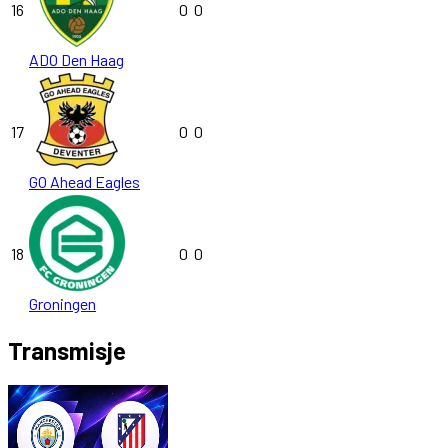
16
0
0
ADO Den Haag
17
0
0
GO Ahead Eagles
18
0
0
Groningen
Transmisje