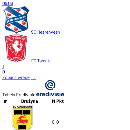
09.08
SC Heerenveen
FC Twente
1
0
Zobacz więcej →
Tabela Eredivisie
#
Drużyna
M
Pkt
1
0
0