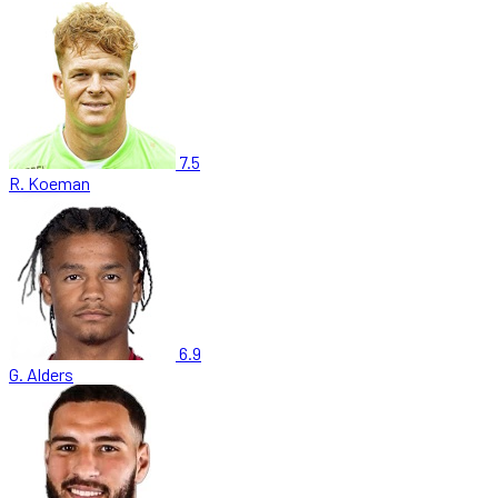
7.5
R. Koeman
6.9
G. Alders