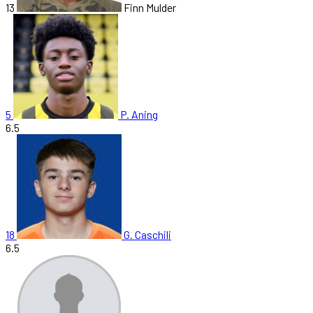
13
Finn Mulder
5
P. Aning
6.5
18
G. Caschili
6.5