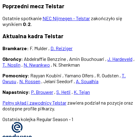
Poprzedni mecz Telstar
Ostatnie spotkanie
NEC Nijmegen - Telstar
zakończyło się
wynikiem
0:2
.
Aktualna kadra Telstar
Bramkarze:
F. Mulder ,
D. Reiziger
Obrońcy:
Abdelraffie Benzzine , Amin Bouchouari ,
J. Hardeveld
,
T. Noslin
,
N. Nwankwo
, N. Shenkman
Pomocnicy:
Rayyan Koubini , Yamano Olfers , R. Oudsten ,
T.
Owusu
,
N. Rossen
, Jelani Seedorf ,
A. Soualhia
Napastnicy:
P. Brouwer
,
S. Hetli
,
K. Tejan
Pełny skład i zawodnicy Telstar
zawiera podział na pozycje oraz
dostępne profile piłkarzy.
Ostatnia kolejka
Regular Season - 1