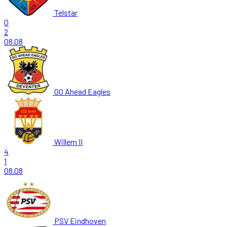
Telstar
0
2
08.08
GO Ahead Eagles
Willem II
4
1
08.08
PSV Eindhoven