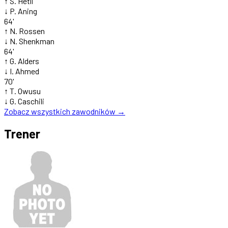
↑
S. Hetli
↓
P. Aning
64'
↑
N. Rossen
↓
N. Shenkman
64'
↑
G. Alders
↓
I. Ahmed
70'
↑
T. Owusu
↓
G. Caschili
Zobacz wszystkich zawodników →
Trener