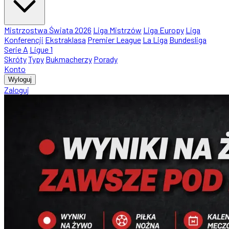
Mistrzostwa Świata 2026
Liga Mistrzów
Liga Europy
Liga
Konferencji
Ekstraklasa
Premier League
La Liga
Bundesliga
Serie A
Ligue 1
Skróty
Typy
Bukmacherzy
Porady
Konto
Wyloguj
Zaloguj