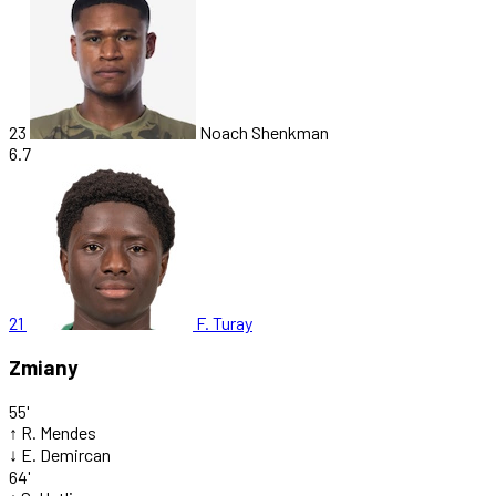
23
Noach Shenkman
6.7
21
F. Turay
Zmiany
55'
↑
R. Mendes
↓
E. Demircan
64'