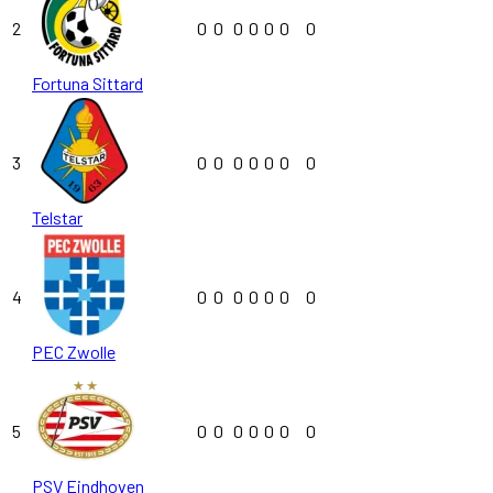
2
0
0
0
0
0
0
0
Fortuna Sittard
3
0
0
0
0
0
0
0
Telstar
4
0
0
0
0
0
0
0
PEC Zwolle
5
0
0
0
0
0
0
0
PSV Eindhoven