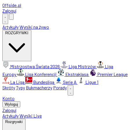
Offside
.
pl
Zaloguj
Artykuły
Wyniki na żywo
ROZGRYWKI
Mistrzostwa Świata 2026
Liga Mistrzów
Liga
Europy
Liga Konferencji
Ekstraklasa
Premier League
La Liga
Bundesliga
Serie A
Ligue 1
Skróty
Typy
Bukmacherzy
Porady
Konto
Wyloguj
Zaloguj
Artykuły
Wyniki Live
Rozgrywki