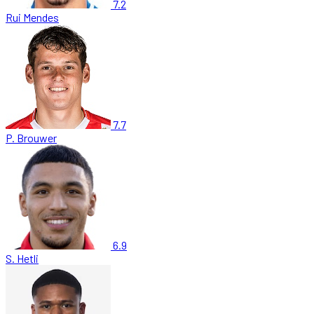
7.2
Rui Mendes
7.7
P. Brouwer
6.9
S. Hetli