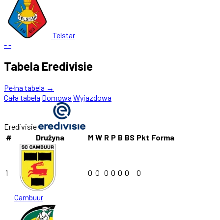
Telstar
-
-
Tabela Eredivisie
Pełna tabela →
Cała tabela
Domowa
Wyjazdowa
Eredivisie
#
Drużyna
M
W
R
P
B
BS
Pkt
Forma
1
0
0
0
0
0
0
0
Cambuur