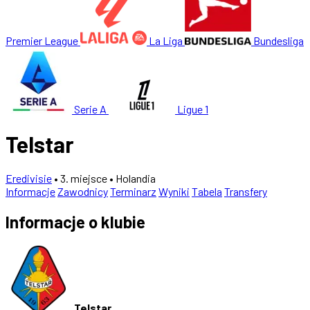
Premier League
La Liga
Bundesliga
Serie A
Ligue 1
Telstar
Eredivisie
• 3. miejsce
• Holandia
Informacje
Zawodnicy
Terminarz
Wyniki
Tabela
Transfery
Informacje o klubie
Telstar