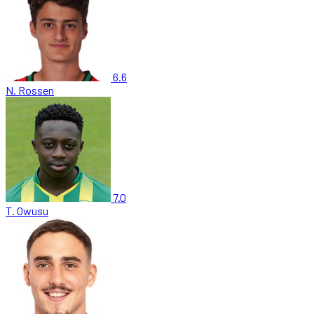
6.6
N. Rossen
7.0
T. Owusu