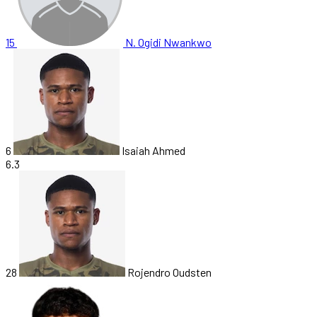
15
N. Ogidi Nwankwo
6
Isaiah Ahmed
6.3
28
Rojendro Oudsten