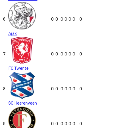
6
0
0
0
0
0
0
0
Ajax
7
0
0
0
0
0
0
0
FC Twente
8
0
0
0
0
0
0
0
SC Heerenveen
9
0
0
0
0
0
0
0