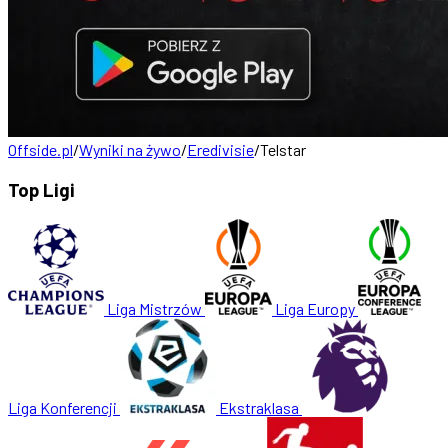
Offside.pl
/
Wyniki na żywo
/
Eredivisie
/
Telstar
Top Ligi
Liga Mistrzów
Liga Europy
Liga Konferencji
Ekstraklasa