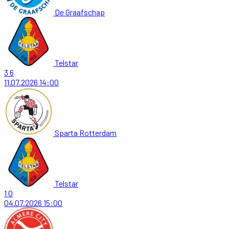
De Graafschap
Telstar
3
6
11.07.2026
14:00
Sparta Rotterdam
Telstar
1
0
04.07.2026
15:00