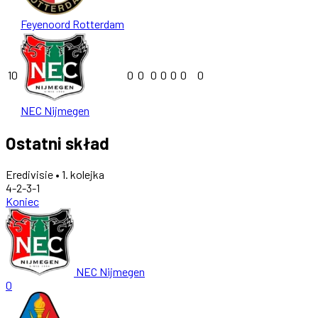
Feyenoord Rotterdam
10
0
0
0
0
0
0
0
NEC Nijmegen
Ostatni skład
Eredivisie • 1. kolejka
4-2-3-1
Koniec
NEC Nijmegen
0