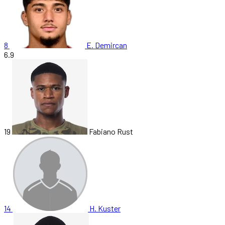
8
E. Demircan
6.9
19
Fabiano Rust
14
H. Kuster