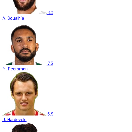
8.0
A. Soualhia
7.3
M. Peersman
6.9
J. Hardeveld