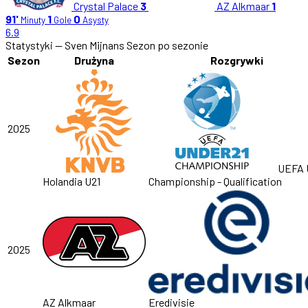
Crystal Palace
3
AZ Alkmaar
1
91'
1
0
Minuty
Gole
Asysty
6.9
Statystyki — Sven Mijnans
Sezon po sezonie
Sezon
Drużyna
Rozgrywki
2025
UEFA 
Holandia U21
Championship - Qualification
2025
AZ Alkmaar
Eredivisie