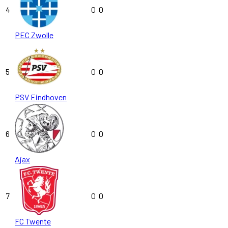
4
0
0
PEC Zwolle
5
0
0
PSV Eindhoven
6
0
0
Ajax
7
0
0
FC Twente