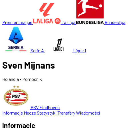
Premier League
La Liga
Bundesliga
Serie A
Ligue 1
Sven Mijnans
Holandia
• Pomocnik
PSV Eindhoven
Informacje
Mecze
Statystyki
Transfery
Wiadomości
Informacje