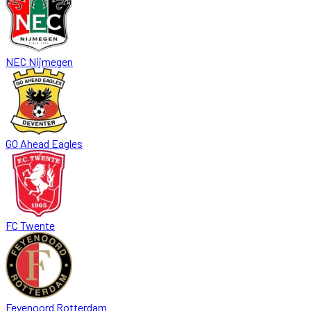
NEC Nijmegen
GO Ahead Eagles
FC Twente
Feyenoord Rotterdam