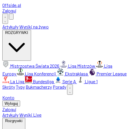
Offside
.
pl
Zaloguj
Artykuły
Wyniki na żywo
ROZGRYWKI
Mistrzostwa Świata 2026
Liga Mistrzów
Liga
Europy
Liga Konferencji
Ekstraklasa
Premier League
La Liga
Bundesliga
Serie A
Ligue 1
Skróty
Typy
Bukmacherzy
Porady
Konto
Wyloguj
Zaloguj
Artykuły
Wyniki Live
Rozgrywki