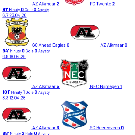
AZ Alkmaar
2
FC Twente
2
91'
0
0
Minuty
Gole
Asysty
6.7
23.04.26
GO Ahead Eagles
0
AZ Alkmaar
0
94'
0
0
Minuty
Gole
Asysty
6.9
19.04.26
AZ Alkmaar
5
NEC Nijmegen
1
101'
1
0
Minuty
Gole
Asysty
8.3
12.04.26
AZ Alkmaar
3
SC Heerenveen
0
88'
2
0
Minuty
Gole
Asysty