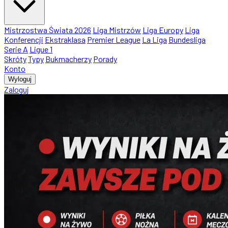
Mistrzostwa Świata 2026
Liga Mistrzów
Liga Europy
Liga
Konferencji
Ekstraklasa
Premier League
La Liga
Bundesliga
Serie A
Ligue 1
Skróty
Typy
Bukmacherzy
Porady
Konto
Wyloguj
Zaloguj