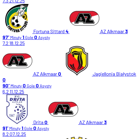
7.3
21.12.25
Fortuna Sittard
4
AZ Alkmaar
3
97'
1
0
Minuty
Gole
Asysty
7.2
18.12.25
AZ Alkmaar
0
Jagiellonia Białystok
0
90'
0
0
Minuty
Gole
Asysty
6.2
11.12.25
Drita
0
AZ Alkmaar
3
91'
1
0
Minuty
Gole
Asysty
8.2
07.12.25