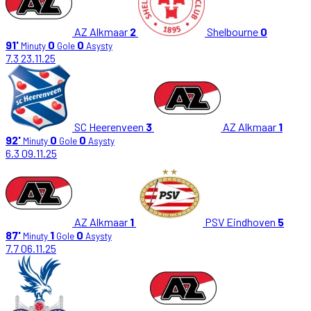
AZ Alkmaar
2
Shelbourne
0
91'
0
0
Minuty
Gole
Asysty
7.3
23.11.25
SC Heerenveen
3
AZ Alkmaar
1
92'
0
0
Minuty
Gole
Asysty
6.3
09.11.25
AZ Alkmaar
1
PSV Eindhoven
5
87'
1
0
Minuty
Gole
Asysty
7.7
06.11.25