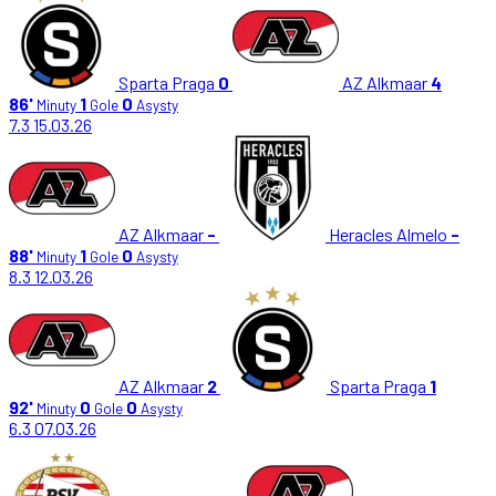
Sparta Praga
0
AZ Alkmaar
4
86'
1
0
Minuty
Gole
Asysty
7.3
15.03.26
AZ Alkmaar
-
Heracles Almelo
-
88'
1
0
Minuty
Gole
Asysty
8.3
12.03.26
AZ Alkmaar
2
Sparta Praga
1
92'
0
0
Minuty
Gole
Asysty
6.3
07.03.26