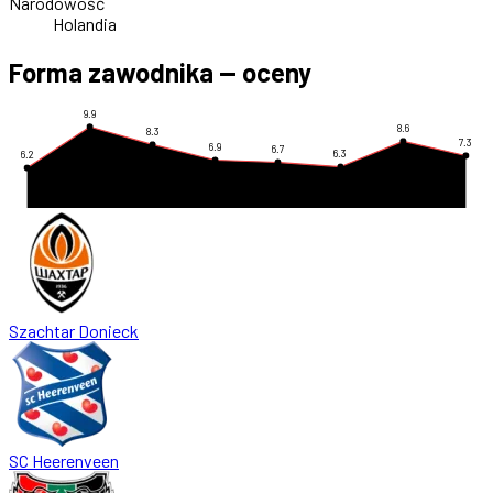
Narodowość
Holandia
Forma zawodnika — oceny
9.9
8.6
8.3
7.3
6.9
6.7
6.3
6.2
Szachtar Donieck
SC Heerenveen