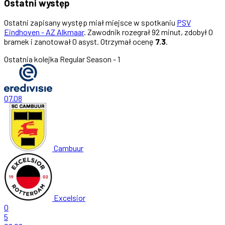
Ostatni występ
Ostatni zapisany występ miał miejsce w spotkaniu
PSV
Eindhoven - AZ Alkmaar
. Zawodnik rozegrał 92 minut, zdobył 0
bramek i zanotował 0 asyst. Otrzymał ocenę
7.3
.
Ostatnia kolejka
Regular Season - 1
07.08
Cambuur
Excelsior
0
5