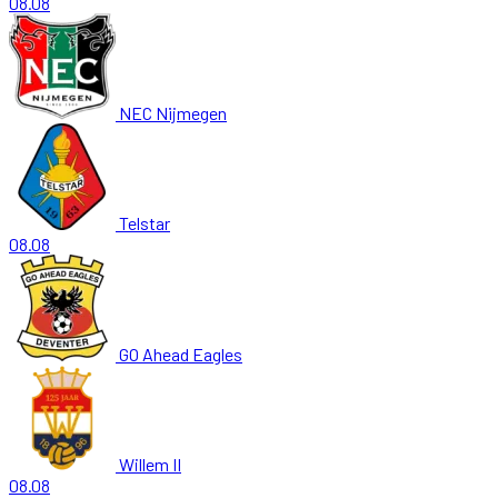
08.08
NEC Nijmegen
Telstar
08.08
GO Ahead Eagles
Willem II
08.08