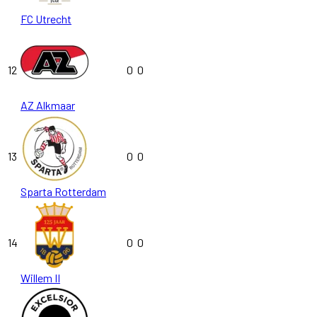
FC Utrecht
12
0
0
AZ Alkmaar
13
0
0
Sparta Rotterdam
14
0
0
Willem II