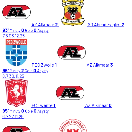
AZ Alkmaar
2
GO Ahead Eagles
2
93'
0
0
Minuty
Gole
Asysty
7.5
03.12.25
PEC Zwolle
1
AZ Alkmaar
3
96'
2
0
Minuty
Gole
Asysty
8.7
30.11.25
FC Twente
1
AZ Alkmaar
0
95'
0
0
Minuty
Gole
Asysty
6.7
27.11.25