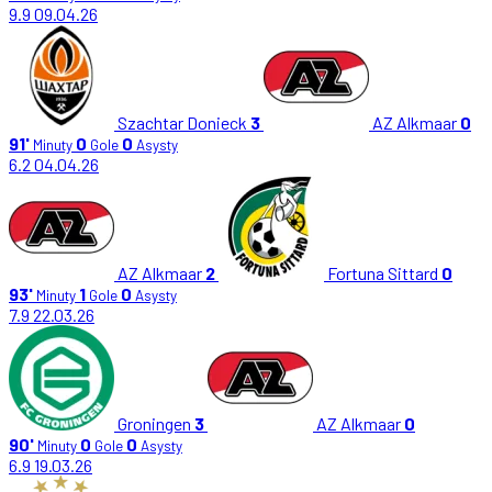
9.9
09.04.26
Szachtar Donieck
3
AZ Alkmaar
0
91'
0
0
Minuty
Gole
Asysty
6.2
04.04.26
AZ Alkmaar
2
Fortuna Sittard
0
93'
1
0
Minuty
Gole
Asysty
7.9
22.03.26
Groningen
3
AZ Alkmaar
0
90'
0
0
Minuty
Gole
Asysty
6.9
19.03.26