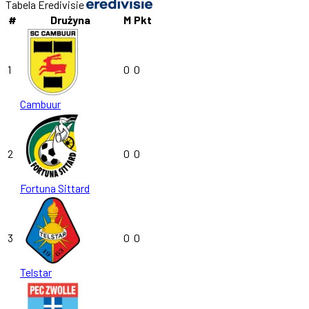
Tabela Eredivisie
#
Drużyna
M
Pkt
1
0
0
Cambuur
2
0
0
Fortuna Sittard
3
0
0
Telstar