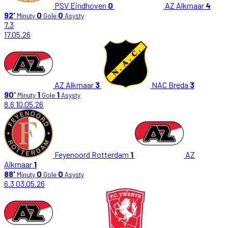
PSV Eindhoven
0
AZ Alkmaar
4
92'
0
0
Minuty
Gole
Asysty
7.3
17.05.26
AZ Alkmaar
3
NAC Breda
3
90'
1
1
Minuty
Gole
Asysty
8.6
10.05.26
Feyenoord Rotterdam
1
AZ
Alkmaar
1
88'
0
0
Minuty
Gole
Asysty
6.3
03.05.26