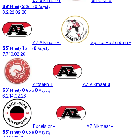
AZ Alkmaar
4
Artsakh
0
69'
2
0
Minuty
Gole
Asysty
8.2
22.02.26
AZ Alkmaar
-
Sparta Rotterdam
-
33'
1
0
Minuty
Gole
Asysty
7.7
19.02.26
Artsakh
1
AZ Alkmaar
0
56'
0
0
Minuty
Gole
Asysty
6.2
14.02.26
Excelsior
-
AZ Alkmaar
-
35'
0
0
Minuty
Gole
Asysty