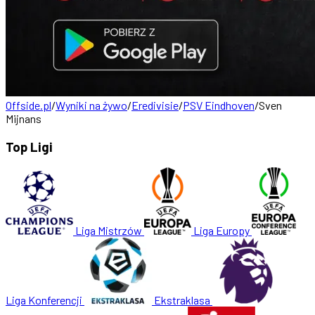
Offside.pl
/
Wyniki na żywo
/
Eredivisie
/
PSV Eindhoven
/
Sven
Mijnans
Top Ligi
Liga Mistrzów
Liga Europy
Liga Konferencji
Ekstraklasa