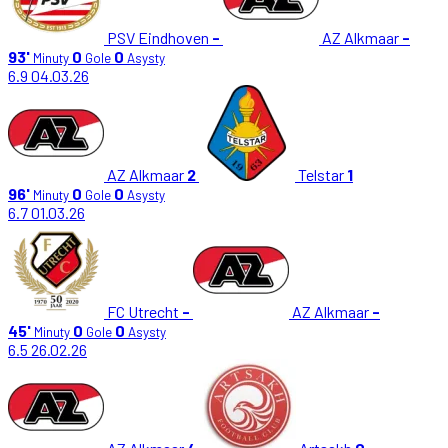
PSV Eindhoven
-
AZ Alkmaar
-
93'
0
0
Minuty
Gole
Asysty
6.9
04.03.26
AZ Alkmaar
2
Telstar
1
96'
0
0
Minuty
Gole
Asysty
6.7
01.03.26
FC Utrecht
-
AZ Alkmaar
-
45'
0
0
Minuty
Gole
Asysty
6.5
26.02.26