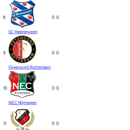
8
0
0
SC Heerenveen
9
0
0
Feyenoord Rotterdam
10
0
0
NEC Nijmegen
11
0
0