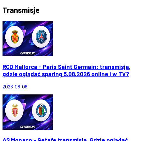
Transmisje
RCD Mallorca - Paris Saint Germain: transmisja,
gdzie oglądać sparing 5.08.2026 online i w TV?
2026-08-06
AS Monaco - Getafe transmisja. Gdzie oglądać