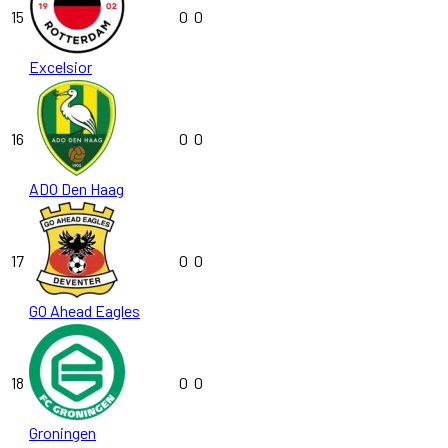
15
0
0
Excelsior
16
0
0
ADO Den Haag
17
0
0
GO Ahead Eagles
18
0
0
Groningen