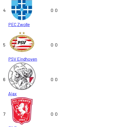
4
0
0
PEC Zwolle
5
0
0
PSV Eindhoven
6
0
0
Ajax
7
0
0