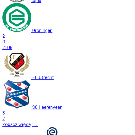
Ajax
Groningen
2
0
21.05
FC Utrecht
SC Heerenveen
3
2
Zobacz więcej →