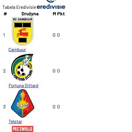
Tabela Eredivisie
#
Drużyna
M
Pkt
1
0
0
Cambuur
2
0
0
Fortuna Sittard
3
0
0
Telstar