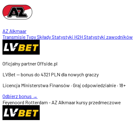
AZ Alkmaar
Transmisje
Typy
Składy
Statystyki
H2H
Statystyki zawodników
Oficjalny partner Offside.pl
LVBet — bonus do
4321 PLN
dla nowych graczy
Licencja Ministerstwa Finansów · Graj odpowiedzialnie · 18+
Odbierz bonus →
Feyenoord Rotterdam - AZ Alkmaar kursy przedmeczowe