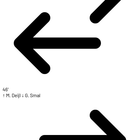
46'
↑ M. Deijl
↓ G. Smal