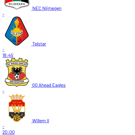
NEC Nijmegen
-
Telstar
-
18:45
GO Ahead Eagles
-
Willem II
-
20:00