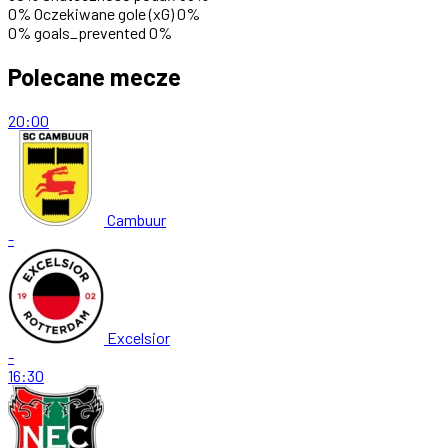
0%
Oczekiwane gole (xG)
0%
0%
goals_prevented
0%
Polecane mecze
20:00
Cambuur
-
Excelsior
-
16:30