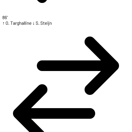
86'
↑ O. Targhalline
↓ S. Steijn