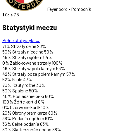
Feyenoord
• Pomocnik
1
7.5
Gole
Statystyki meczu
Pełne statystyki →
71%
Strzały celne
28%
50%
Strzały niecelne
50%
45%
Strzały ogółem
54%
0%
Zablokowane strzały
100%
46%
Strzały w polu karnym
53%
42%
Strzały poza polem karnym
57%
52%
Faule
47%
70%
Rzuty rożne
30%
50%
Spalone
50%
40%
Posiadanie piłki
60%
100%
Żółte kartki
0%
0%
Czerwone kartki
0%
20%
Obrony bramkarza
80%
38%
Podania ogółem
61%
36%
Celne podania
63%
80%
Skuteczność podań
88%