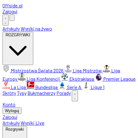
Offside
.
pl
Zaloguj
Artykuły
Wyniki na żywo
ROZGRYWKI
Mistrzostwa Świata 2026
Liga Mistrzów
Liga
Europy
Liga Konferencji
Ekstraklasa
Premier League
La Liga
Bundesliga
Serie A
Ligue 1
Skróty
Typy
Bukmacherzy
Porady
Konto
Wyloguj
Zaloguj
Artykuły
Wyniki Live
Rozgrywki