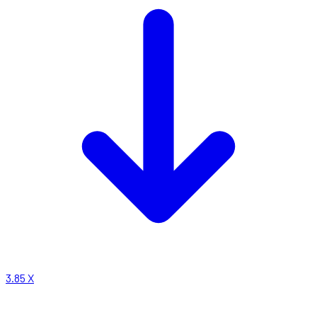
3.85
X