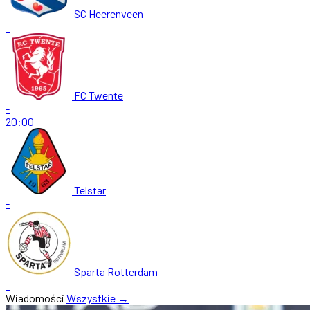
SC Heerenveen
-
FC Twente
-
20:00
Telstar
-
Sparta Rotterdam
-
Wiadomości
Wszystkie →