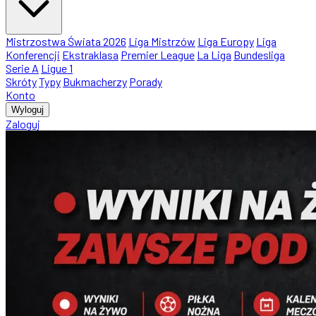
Mistrzostwa Świata 2026
Liga Mistrzów
Liga Europy
Liga
Konferencji
Ekstraklasa
Premier League
La Liga
Bundesliga
Serie A
Ligue 1
Skróty
Typy
Bukmacherzy
Porady
Konto
Wyloguj
Zaloguj