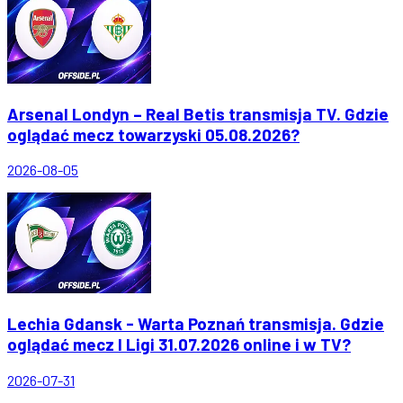
Arsenal Londyn – Real Betis transmisja TV. Gdzie
oglądać mecz towarzyski 05.08.2026?
2026-08-05
Lechia Gdansk - Warta Poznań transmisja. Gdzie
oglądać mecz I Ligi 31.07.2026 online i w TV?
2026-07-31