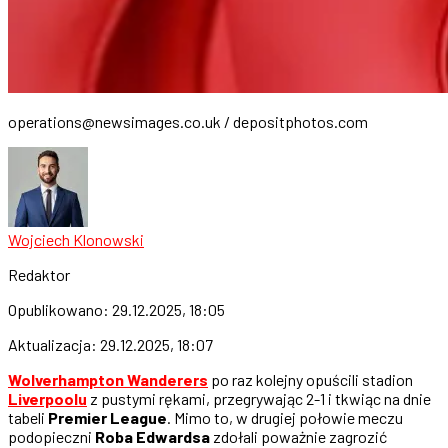
operations@newsimages.co.uk
/ depositphotos.com
Wojciech Klonowski
Redaktor
Opublikowano:
29.12.2025, 18:05
Aktualizacja:
29.12.2025, 18:07
Wolverhampton Wanderers
po raz kolejny opuścili stadion
Liverpoolu
z pustymi rękami, przegrywając 2-1 i tkwiąc na dnie
tabeli
Premier League
. Mimo to, w drugiej połowie meczu
podopieczni
Roba Edwardsa
zdołali poważnie zagrozić