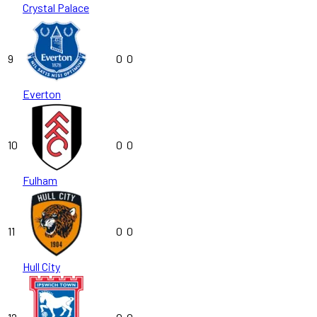
Crystal Palace
9
0
0
Everton
10
0
0
Fulham
11
0
0
Hull City