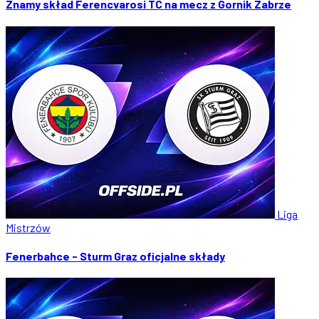
Znamy skład Ferencvarosi TC na mecz z Gornik Zabrze
Liga
Mistrzów
Fenerbahce - Sturm Graz oficjalne składy