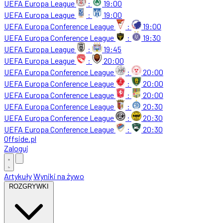
UEFA Europa League
:
19:00
UEFA Europa League
:
19:00
UEFA Europa Conference League
:
19:00
UEFA Europa Conference League
:
19:30
UEFA Europa League
:
19:45
UEFA Europa League
:
20:00
UEFA Europa Conference League
:
20:00
UEFA Europa Conference League
:
20:00
UEFA Europa Conference League
:
20:00
UEFA Europa Conference League
:
20:30
UEFA Europa Conference League
:
20:30
UEFA Europa Conference League
:
20:30
Offside
.
pl
Zaloguj
Artykuły
Wyniki na żywo
ROZGRYWKI