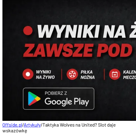
Offside.pl
/
Artykuły
/
Taktyka Wolves na United? Slot daje
wskazówkę