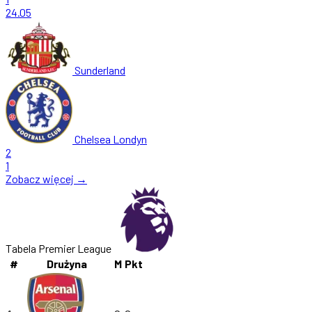
24.05
Sunderland
Chelsea Londyn
2
1
Zobacz więcej →
Tabela Premier League
#
Drużyna
M
Pkt