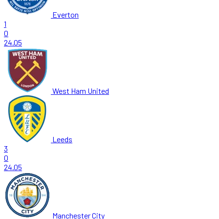
Everton
1
0
24.05
West Ham United
Leeds
3
0
24.05
Manchester City