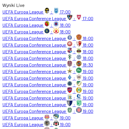
Wyniki Live
UEFA Europa League
:
17:00
UEFA Europa Conference League
:
17:00
UEFA Europa League
:
18:00
UEFA Europa League
:
18:00
UEFA Europa Conference League
:
18:00
UEFA Europa Conference League
:
18:00
UEFA Europa Conference League
:
18:00
UEFA Europa Conference League
:
18:00
UEFA Europa Conference League
:
18:30
UEFA Europa Conference League
:
19:00
UEFA Europa Conference League
:
19:00
UEFA Europa Conference League
:
19:00
UEFA Europa Conference League
:
19:00
UEFA Europa Conference League
:
19:00
UEFA Europa Conference League
:
19:00
UEFA Europa Conference League
:
19:00
UEFA Europa League
:
19:00
UEFA Europa League
:
19:00