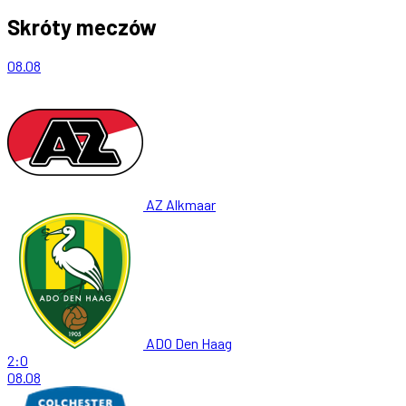
Skróty meczów
08.08
AZ Alkmaar
ADO Den Haag
2:0
08.08