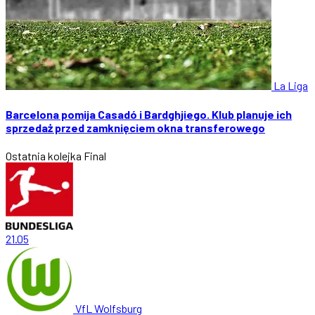
La Liga
Barcelona pomija Casadó i Bardghjiego. Klub planuje ich
sprzedaż przed zamknięciem okna transferowego
Ostatnia kolejka
Final
21.05
VfL Wolfsburg