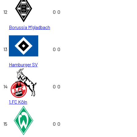
12
0
0
Borussia M'gladbach
13
0
0
Hamburger SV
14
0
0
1.FC Köln
15
0
0