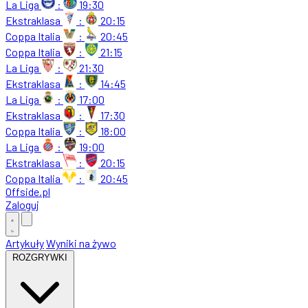
La Liga
:
19:30
Ekstraklasa
:
20:15
Coppa Italia
:
20:45
Coppa Italia
:
21:15
La Liga
:
21:30
Ekstraklasa
:
14:45
La Liga
:
17:00
Ekstraklasa
:
17:30
Coppa Italia
:
18:00
La Liga
:
19:00
Ekstraklasa
:
20:15
Coppa Italia
:
20:45
Offside
.
pl
Zaloguj
Artykuły
Wyniki na żywo
ROZGRYWKI