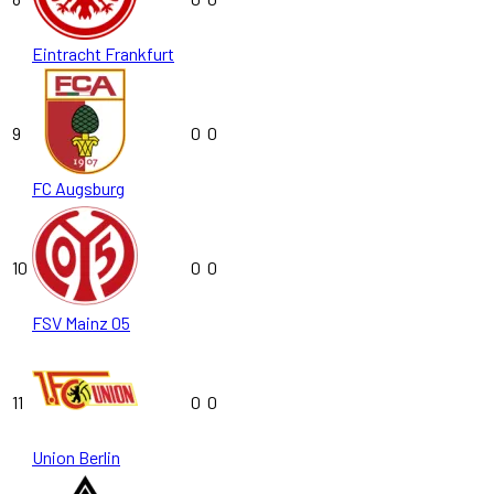
Eintracht Frankfurt
9
0
0
FC Augsburg
10
0
0
FSV Mainz 05
11
0
0
Union Berlin