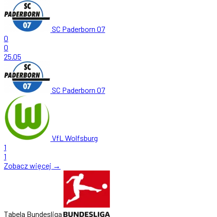
SC Paderborn 07
0
0
25.05
SC Paderborn 07
VfL Wolfsburg
1
1
Zobacz więcej →
Tabela Bundesliga