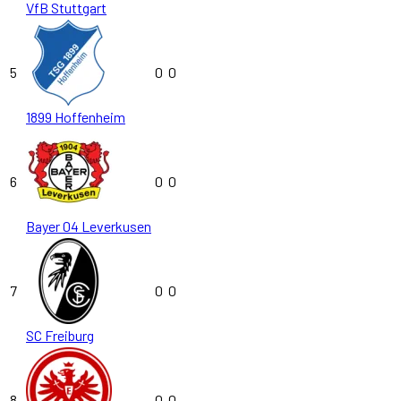
VfB Stuttgart
5
0
0
1899 Hoffenheim
6
0
0
Bayer 04 Leverkusen
7
0
0
SC Freiburg
8
0
0