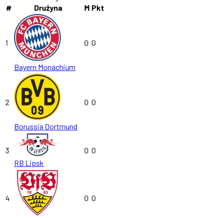
#
Drużyna
M
Pkt
1
0
0
Bayern Monachium
2
0
0
Borussia Dortmund
3
0
0
RB Lipsk
4
0
0