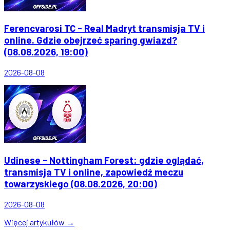
Ferencvarosi TC - Real Madryt transmisja TV i
online. Gdzie obejrzeć sparing gwiazd?
(08.08.2026, 19:00)
2026-08-08
Udinese - Nottingham Forest: gdzie oglądać,
transmisja TV i online, zapowiedź meczu
towarzyskiego (08.08.2026, 20:00)
2026-08-08
Więcej artykułów →