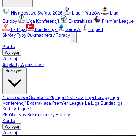
Mistrzostwa Świata 2026
Liga Mistrzów
Liga
Europy
Liga Konferencji
Ekstraklasa
Premier League
La Liga
Bundesliga
Serie A
Ligue 1
Skróty
Typy
Bukmacherzy
Porady
Konto
Wyloguj
Zaloguj
Artykuły
Wyniki Live
Rozgrywki
Mistrzostwa Świata 2026
Liga Mistrzów
Liga Europy
Liga
Konferencji
Ekstraklasa
Premier League
La Liga
Bundesliga
Serie A
Ligue 1
Skróty
Typy
Bukmacherzy
Porady
Konto
Wyloguj
Zaloguj