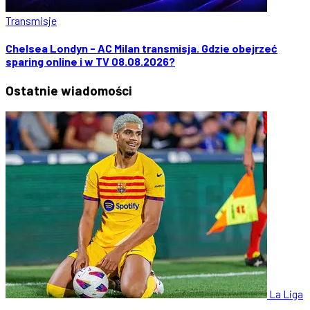
Transmisje
Chelsea Londyn - AC Milan transmisja. Gdzie obejrzeć
sparing online i w TV 08.08.2026?
Ostatnie
wiadomości
La Liga