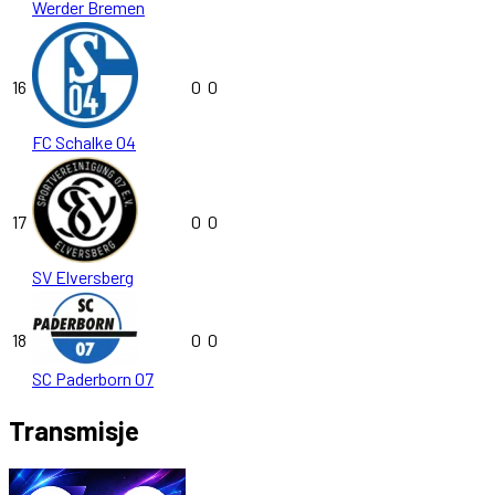
Werder Bremen
16
0
0
FC Schalke 04
17
0
0
SV Elversberg
18
0
0
SC Paderborn 07
Transmisje