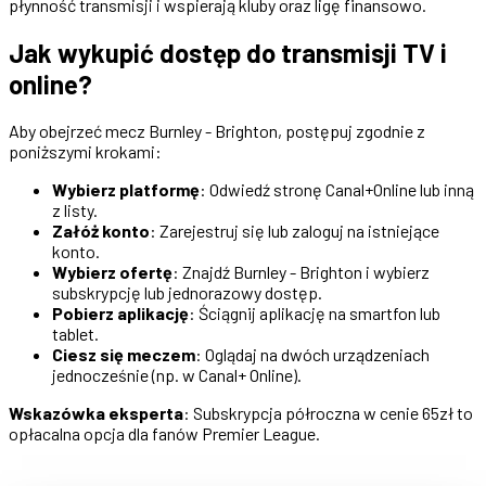
płynność transmisji i wspierają kluby oraz ligę finansowo.
Jak wykupić dostęp do transmisji TV i
online?
Aby obejrzeć mecz Burnley - Brighton, postępuj zgodnie z
poniższymi krokami:
Wybierz platformę
: Odwiedź stronę Canal+Online lub inną
z listy.
Załóż konto
: Zarejestruj się lub zaloguj na istniejące
konto.
Wybierz ofertę
: Znajdź Burnley - Brighton i wybierz
subskrypcję lub jednorazowy dostęp.
Pobierz aplikację
: Ściągnij aplikację na smartfon lub
tablet.
Ciesz się meczem
: Oglądaj na dwóch urządzeniach
jednocześnie (np. w Canal+ Online).
Wskazówka eksperta
: Subskrypcja półroczna w cenie 65zł to
opłacalna opcja dla fanów Premier League.