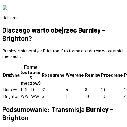
Reklama
Dlaczego warto obejrzeć Burnley -
Brighton?
Burnley zmierzy się z Brighton. Oto forma obu drużyn w ostatnich
meczach:
Forma
(ostatnie
Drużyna
Rozegrane
Wygrane
Remisy
Przegrane
P
5
meczów)
Burnley
LDLLD
31
4
8
19
2
Brighton
WWLWW
31
11
10
10
4
Podsumowanie: Transmisja Burnley -
Brighton