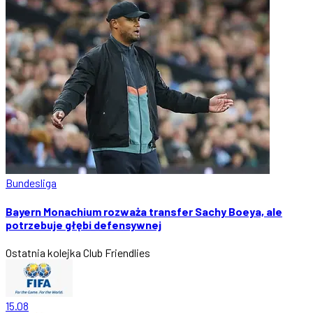
Bundesliga
Bayern Monachium rozważa transfer Sachy Boeya, ale
potrzebuje głębi defensywnej
Ostatnia kolejka
Club Friendlies
15.08