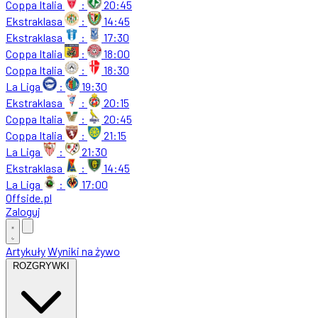
Coppa Italia
:
20:45
Ekstraklasa
:
14:45
Ekstraklasa
:
17:30
Coppa Italia
:
18:00
Coppa Italia
:
18:30
La Liga
:
19:30
Ekstraklasa
:
20:15
Coppa Italia
:
20:45
Coppa Italia
:
21:15
La Liga
:
21:30
Ekstraklasa
:
14:45
La Liga
:
17:00
Offside
.
pl
Zaloguj
Artykuły
Wyniki na żywo
ROZGRYWKI