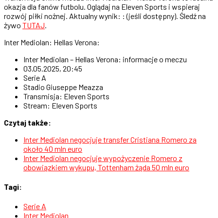
okazja dla fanów futbolu. Oglądaj na Eleven Sports i wspieraj
rozwój piłki nożnej. Aktualny wynik: : (jeśli dostępny). Śledź na
żywo
TUTAJ
.
Inter Mediolan: Hellas Verona:
Inter Mediolan – Hellas Verona: informacje o meczu
03.05.2025, 20:45
Serie A
Stadio Giuseppe Meazza
Transmisja: Eleven Sports
Stream: Eleven Sports
Czytaj także:
Inter Mediolan negocjuje transfer Cristiana Romero za
około 40 mln euro
Inter Mediolan negocjuje wypożyczenie Romero z
obowiązkiem wykupu, Tottenham żąda 50 mln euro
Tagi:
Serie A
Inter Mediolan