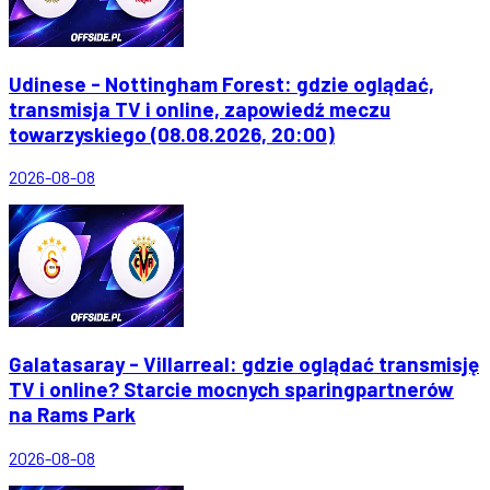
Udinese - Nottingham Forest: gdzie oglądać,
transmisja TV i online, zapowiedź meczu
towarzyskiego (08.08.2026, 20:00)
2026-08-08
Galatasaray - Villarreal: gdzie oglądać transmisję
TV i online? Starcie mocnych sparingpartnerów
na Rams Park
2026-08-08