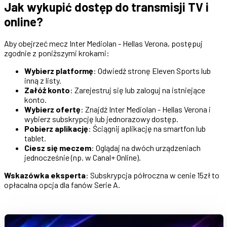
Jak wykupić dostęp do transmisji TV i
online?
Aby obejrzeć mecz Inter Mediolan - Hellas Verona, postępuj
zgodnie z poniższymi krokami:
Wybierz platformę
: Odwiedź stronę Eleven Sports lub
inną z listy.
Załóż konto
: Zarejestruj się lub zaloguj na istniejące
konto.
Wybierz ofertę
: Znajdź Inter Mediolan - Hellas Verona i
wybierz subskrypcję lub jednorazowy dostęp.
Pobierz aplikację
: Ściągnij aplikację na smartfon lub
tablet.
Ciesz się meczem
: Oglądaj na dwóch urządzeniach
jednocześnie (np. w Canal+ Online).
Wskazówka eksperta
: Subskrypcja półroczna w cenie 15zł to
opłacalna opcja dla fanów Serie A.