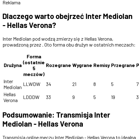
Reklama
Dlaczego warto obejrzeć Inter Mediolan
- Hellas Verona?
Inter Mediolan pod wodzą zmierzy się z Hellas Verona,
prowadzoną przez . Oto forma obu drużyn w ostatnich meczach:
Forma
(ostatnie
Drużyna
Rozegrane
Wygrane
Remisy
Przegrane
P
5
meczów)
Inter
LLWDW
34
21
8
5
7
Mediolan
Hellas
LDDDW
33
9
5
19
3
Verona
Podsumowanie: Transmisja Inter
Mediolan - Hellas Verona
Transmisja online meczu Inter Mediolan - Hellas Verona to idealna