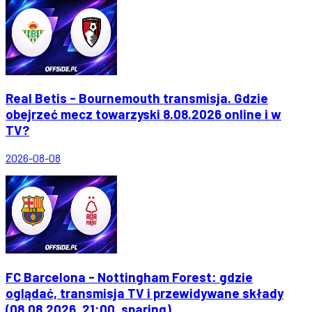
Real Betis - Bournemouth transmisja. Gdzie
obejrzeć mecz towarzyski 8.08.2026 online i w
TV?
2026-08-08
FC Barcelona - Nottingham Forest: gdzie
oglądać, transmisja TV i przewidywane składy
(08.08.2026, 21:00, sparing)