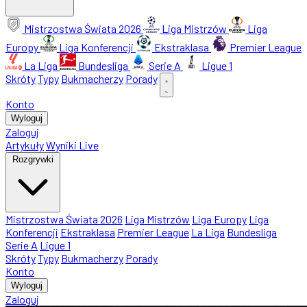
Mistrzostwa Świata 2026
Liga Mistrzów
Liga
Europy
Liga Konferencji
Ekstraklasa
Premier League
La Liga
Bundesliga
Serie A
Ligue 1
Skróty
Typy
Bukmacherzy
Porady
Konto
Wyloguj
Zaloguj
Artykuły
Wyniki Live
Rozgrywki
Mistrzostwa Świata 2026
Liga Mistrzów
Liga Europy
Liga
Konferencji
Ekstraklasa
Premier League
La Liga
Bundesliga
Serie A
Ligue 1
Skróty
Typy
Bukmacherzy
Porady
Konto
Wyloguj
Zaloguj