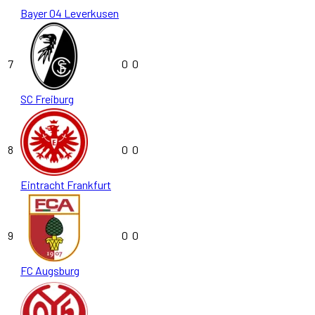
Bayer 04 Leverkusen
7
0
0
SC Freiburg
8
0
0
Eintracht Frankfurt
9
0
0
FC Augsburg