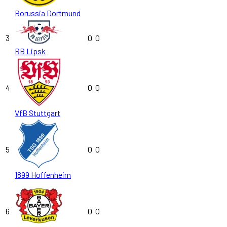
Borussia Dortmund
3
0
0
RB Lipsk
4
0
0
VfB Stuttgart
5
0
0
1899 Hoffenheim
6
0
0