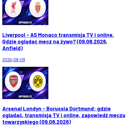
Liverpool - AS Monaco transmisja TV i online.
Gdzie oglądać mecz na żywo? (09.08.2026,
Anfield)
2026-08-09
Arsenal Londyn - Borussia Dortmund: gdzie
oglądać, transmisja TV i online, zapowiedź meczu
towarzyskiego (09.08.2026)