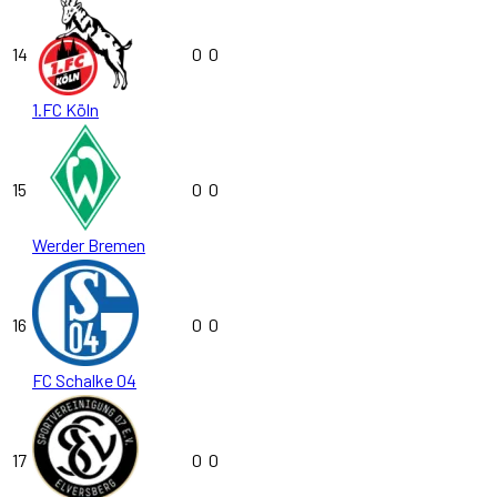
14
0
0
1.FC Köln
15
0
0
Werder Bremen
16
0
0
FC Schalke 04
17
0
0