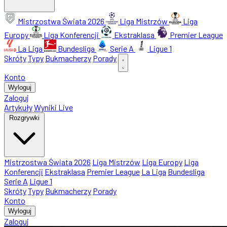
Mistrzostwa Świata 2026
Liga Mistrzów
Liga
Europy
Liga Konferencji
Ekstraklasa
Premier League
La Liga
Bundesliga
Serie A
Ligue 1
Skróty
Typy
Bukmacherzy
Porady
Konto
Wyloguj
Zaloguj
Artykuły
Wyniki Live
Rozgrywki
Mistrzostwa Świata 2026
Liga Mistrzów
Liga Europy
Liga
Konferencji
Ekstraklasa
Premier League
La Liga
Bundesliga
Serie A
Ligue 1
Skróty
Typy
Bukmacherzy
Porady
Konto
Wyloguj
Zaloguj