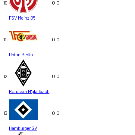
10
0
0
FSV Mainz 05
11
0
0
Union Berlin
12
0
0
Borussia M'gladbach
13
0
0
Hamburger SV