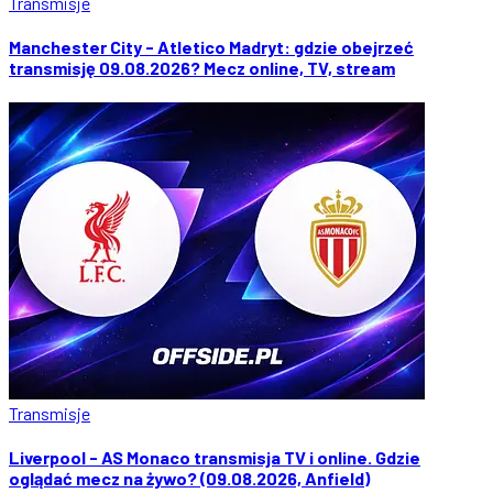
Transmisje
Manchester City - Atletico Madryt: gdzie obejrzeć
transmisję 09.08.2026? Mecz online, TV, stream
Transmisje
Liverpool - AS Monaco transmisja TV i online. Gdzie
oglądać mecz na żywo? (09.08.2026, Anfield)