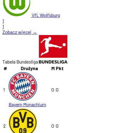
VfL Wolfsburg
1
1
Zobacz więcej →
Tabela Bundesliga
#
Drużyna
M
Pkt
1
0
0
Bayern Monachium
2
0
0