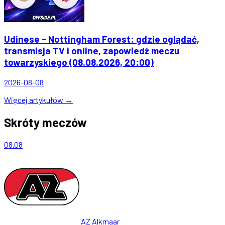
Udinese - Nottingham Forest: gdzie oglądać,
transmisja TV i online, zapowiedź meczu
towarzyskiego (08.08.2026, 20:00)
2026-08-08
Więcej artykułów →
Skróty meczów
08.08
AZ Alkmaar