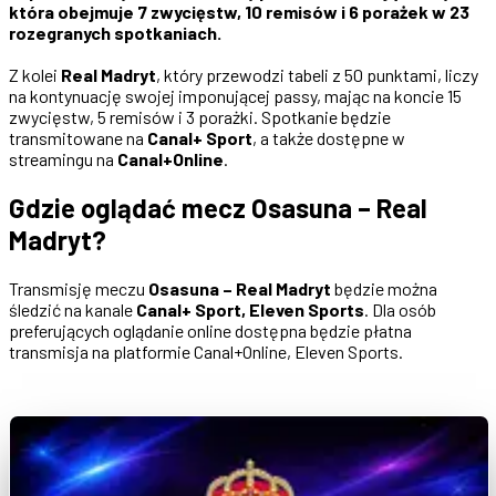
która obejmuje 7 zwycięstw, 10 remisów i 6 porażek w 23
rozegranych spotkaniach.
Z kolei
Real Madryt
, który przewodzi tabeli z 50 punktami, liczy
na kontynuację swojej imponującej passy, mając na koncie 15
zwycięstw, 5 remisów i 3 porażki. Spotkanie będzie
transmitowane na
Canal+ Sport
, a także dostępne w
streamingu na
Canal+Online
.
Gdzie oglądać mecz Osasuna – Real
Madryt?
Transmisję meczu
Osasuna – Real Madryt
będzie można
śledzić na kanale
Canal+ Sport, Eleven Sports
. Dla osób
preferujących oglądanie online dostępna będzie płatna
transmisja na platformie Canal+Online, Eleven Sports.