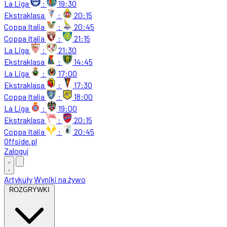
La Liga
:
19:30
Ekstraklasa
:
20:15
Coppa Italia
:
20:45
Coppa Italia
:
21:15
La Liga
:
21:30
Ekstraklasa
:
14:45
La Liga
:
17:00
Ekstraklasa
:
17:30
Coppa Italia
:
18:00
La Liga
:
19:00
Ekstraklasa
:
20:15
Coppa Italia
:
20:45
Offside
.
pl
Zaloguj
Artykuły
Wyniki na żywo
ROZGRYWKI