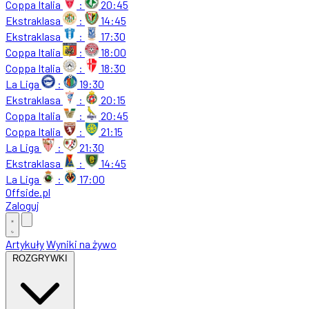
Coppa Italia
:
20:45
Ekstraklasa
:
14:45
Ekstraklasa
:
17:30
Coppa Italia
:
18:00
Coppa Italia
:
18:30
La Liga
:
19:30
Ekstraklasa
:
20:15
Coppa Italia
:
20:45
Coppa Italia
:
21:15
La Liga
:
21:30
Ekstraklasa
:
14:45
La Liga
:
17:00
Offside
.
pl
Zaloguj
Artykuły
Wyniki na żywo
ROZGRYWKI