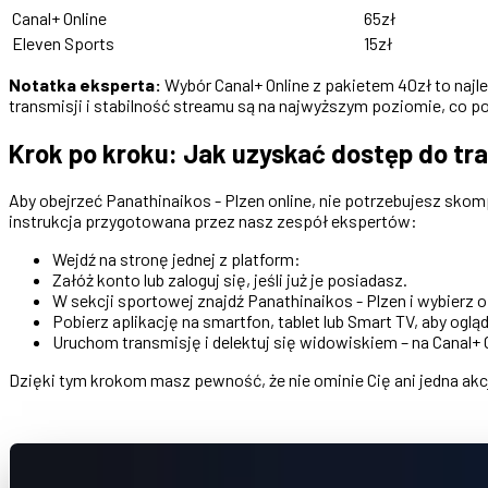
Canal+ Online
65zł
Eleven Sports
15zł
Notatka eksperta:
Wybór Canal+ Online z pakietem 40zł to najle
transmisji i stabilność streamu są na najwyższym poziomie, co p
Krok po kroku: Jak uzyskać dostęp do tra
Aby obejrzeć Panathinaikos - Plzen online, nie potrzebujesz sk
instrukcja przygotowana przez nasz zespół ekspertów:
Wejdź na stronę jednej z platform:
Załóż konto lub zaloguj się, jeśli już je posiadasz.
W sekcji sportowej znajdź Panathinaikos - Plzen i wybierz 
Pobierz aplikację na smartfon, tablet lub Smart TV, aby oglą
Uruchom transmisję i delektuj się widowiskiem – na Canal+
Dzięki tym krokom masz pewność, że nie ominie Cię ani jedna akc