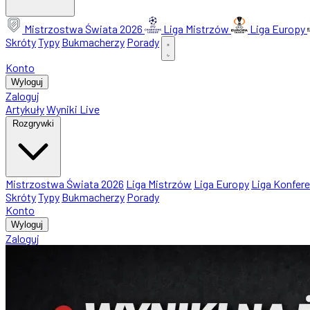
Mistrzostwa Świata 2026
Liga Mistrzów
Liga Europy
Skróty
Typy
Bukmacherzy
Porady
Konto
Wyloguj
Zaloguj
Artykuły
Wyniki Live
Rozgrywki
Mistrzostwa Świata 2026
Liga Mistrzów
Liga Europy
Liga Konfere
Skróty
Typy
Bukmacherzy
Porady
Konto
Wyloguj
Zaloguj