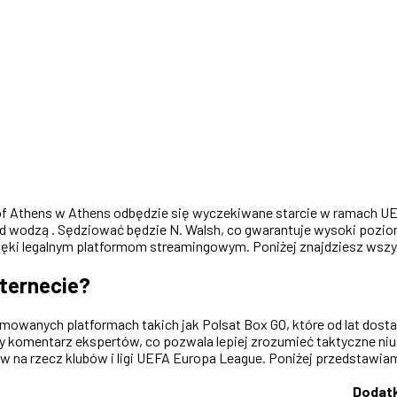
m of Athens w Athens odbędzie się wyczekiwane starcie w ramach UE
od wodzą . Sędziować będzie N. Walsh, co gwarantuje wysoki poziom
zięki legalnym platformom streamingowym. Poniżej znajdziesz wszy
nternecie?
owanych platformach takich jak Polsat Box GO, które od lat dostar
lny komentarz ekspertów, co pozwala lepiej zrozumieć taktyczne niua
w na rzecz klubów i ligi UEFA Europa League. Poniżej przedstawiam
Dodat