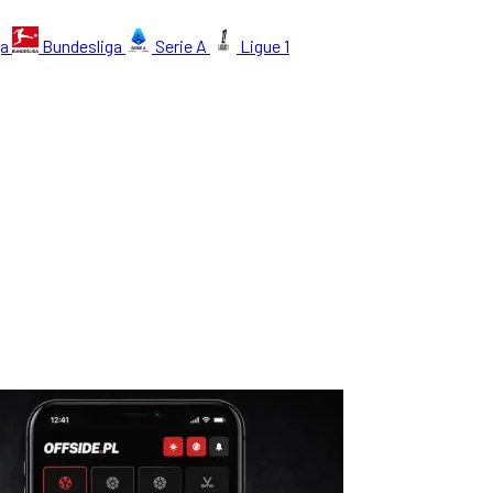
ga
Bundesliga
Serie A
Ligue 1