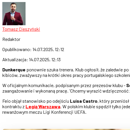
Tomasz Cieszyński
Redaktor
Opublikowano:
14.07.2025, 12:12
Aktualizacja:
14.07.2025, 12:13
Dunkerque
ponownie szuka trenera. Klub ogłosił, że zaledwie 
kibiców, zważywszy na krótki okres pracy portugalskiego szkole
W oficjalnym komunikacie, podpisanym przez prezesów klubu -
S
zaangażowanie i wykonaną pracę. 'Chcemy wyrazić wdzięczność z
Feio objął stanowisko po odejściu
Luísa Castro
, który przeniós
kontraktu z
Legią Warszawa
. W polskim klubie spędził tylko j
rewanżowym meczu Ligi Konferencji UEFA.