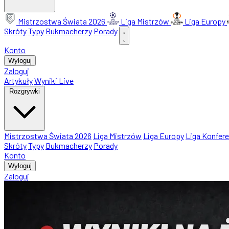
Mistrzostwa Świata 2026
Liga Mistrzów
Liga Europy
Skróty
Typy
Bukmacherzy
Porady
Konto
Wyloguj
Zaloguj
Artykuły
Wyniki Live
Rozgrywki
Mistrzostwa Świata 2026
Liga Mistrzów
Liga Europy
Liga Konfere
Skróty
Typy
Bukmacherzy
Porady
Konto
Wyloguj
Zaloguj