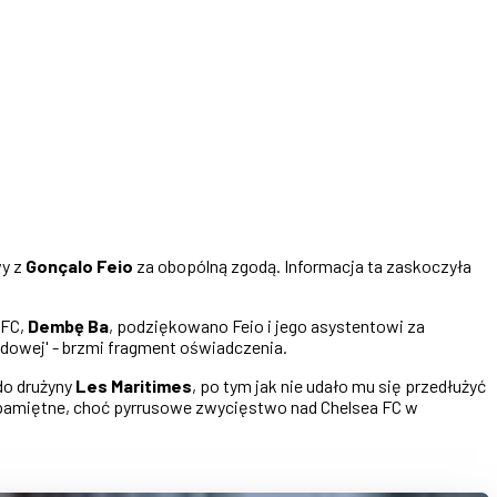
wy z
Gonçalo Feio
za obopólną zgodą. Informacja ta zaskoczyła
 FC,
Dembę Ba
, podziękowano Feio i jego asystentowi za
dowej' - brzmi fragment oświadczenia.
do drużyny
Les Maritimes
, po tym jak nie udało mu się przedłużyć
ym pamiętne, choć pyrrusowe zwycięstwo nad Chelsea FC w