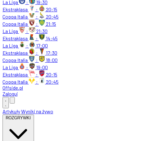
La Liga
:
19:30
Ekstraklasa
:
20:15
Coppa Italia
:
20:45
Coppa Italia
:
21:15
La Liga
:
21:30
Ekstraklasa
:
14:45
La Liga
:
17:00
Ekstraklasa
:
17:30
Coppa Italia
:
18:00
La Liga
:
19:00
Ekstraklasa
:
20:15
Coppa Italia
:
20:45
Offside
.
pl
Zaloguj
Artykuły
Wyniki na żywo
ROZGRYWKI