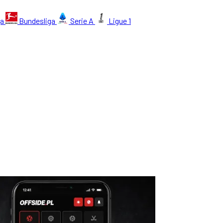
ga
Bundesliga
Serie A
Ligue 1