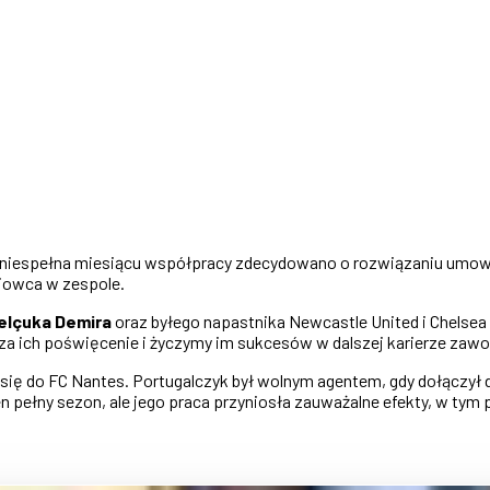
po niespełna miesiącu współpracy zdecydowano o rozwiązaniu umo
niowca w zespole.
elçuka Demira
oraz byłego napastnika Newcastle United i Chelsea
a ich poświęcenie i życzymy im sukcesów w dalszej karierze zawo
ł się do FC Nantes. Portugalczyk był wolnym agentem, gdy dołączył 
eden pełny sezon, ale jego praca przyniosła zauważalne efekty, w t