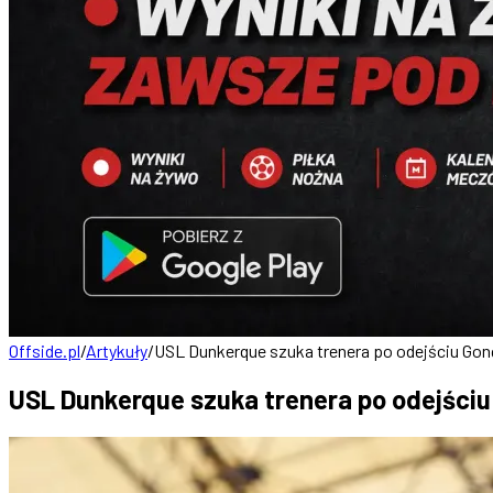
Offside.pl
/
Artykuły
/
USL Dunkerque szuka trenera po odejściu Gon
USL Dunkerque szuka trenera po odejściu