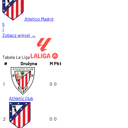
Atletico Madryt
5
1
Zobacz więcej →
Tabela La Liga
#
Drużyna
M
Pkt
1
0
0
Athletic Club
2
0
0