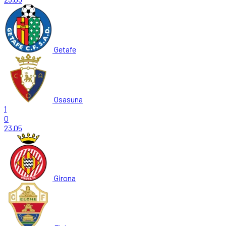
Getafe
Osasuna
1
0
23.05
Girona