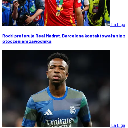
La Liga
Rodri preferuje Real Madryt. Barcelona kontaktowała się z
otoczeniem zawodnika
La Liga