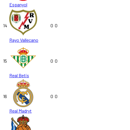
Espanyol
14
0
0
Rayo Vallecano
15
0
0
Real Betis
16
0
0
Real Madryt