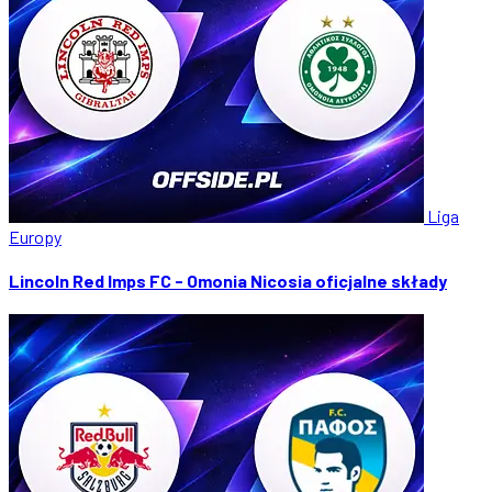
Liga
Europy
Lincoln Red Imps FC - Omonia Nicosia oficjalne składy