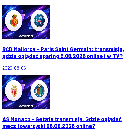
RCD Mallorca - Paris Saint Germain: transmisja,
gdzie oglądać sparing 5.08.2026 online i w TV?
2026-08-06
AS Monaco - Getafe transmisja. Gdzie oglądać
mecz towarzyski 06.08.2026 online?