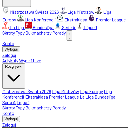
Mistrzostwa Świata 2026
Liga Mistrzów
Liga
Europy
Liga Konferencji
Ekstraklasa
Premier League
La Liga
Bundesliga
Serie A
Ligue 1
Skróty
Typy
Bukmacherzy
Porady
Konto
Wyloguj
Zaloguj
Artykuły
Wyniki Live
Rozgrywki
Mistrzostwa Świata 2026
Liga Mistrzów
Liga Europy
Liga
Konferencji
Ekstraklasa
Premier League
La Liga
Bundesliga
Serie A
Ligue 1
Skróty
Typy
Bukmacherzy
Porady
Konto
Wyloguj
Zaloguj