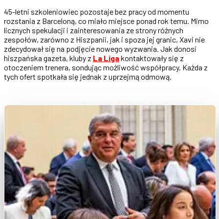
45-letni szkoleniowiec pozostaje bez pracy od momentu
rozstania z Barceloną, co miało miejsce ponad rok temu. Mimo
licznych spekulacji i zainteresowania ze strony różnych
zespołów, zarówno z Hiszpanii, jak i spoza jej granic, Xavi nie
zdecydował się na podjęcie nowego wyzwania. Jak donosi
hiszpańska gazeta, kluby z
La Liga
kontaktowały się z
otoczeniem trenera, sondując możliwość współpracy. Każda z
tych ofert spotkała się jednak z uprzejmą odmową.