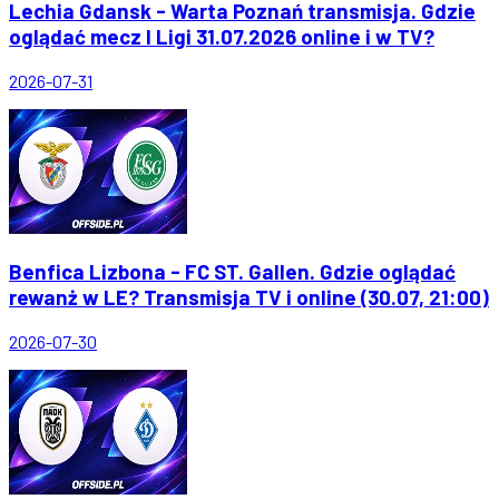
Lechia Gdansk - Warta Poznań transmisja. Gdzie
oglądać mecz I Ligi 31.07.2026 online i w TV?
2026-07-31
Benfica Lizbona - FC ST. Gallen. Gdzie oglądać
rewanż w LE? Transmisja TV i online (30.07, 21:00)
2026-07-30