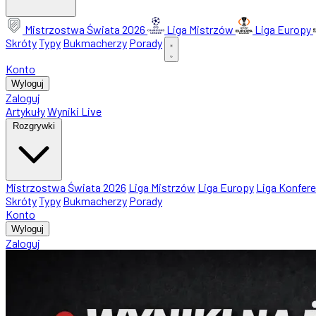
Mistrzostwa Świata 2026
Liga Mistrzów
Liga Europy
Skróty
Typy
Bukmacherzy
Porady
Konto
Wyloguj
Zaloguj
Artykuły
Wyniki Live
Rozgrywki
Mistrzostwa Świata 2026
Liga Mistrzów
Liga Europy
Liga Konfere
Skróty
Typy
Bukmacherzy
Porady
Konto
Wyloguj
Zaloguj