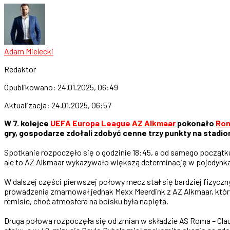
Adam Mielecki
Redaktor
Opublikowano:
24.01.2025, 06:49
Aktualizacja:
24.01.2025, 06:57
W 7. kolejce
UEFA Europa League
AZ Alkmaar
pokonało
Ro
gry, gospodarze zdołali zdobyć cenne trzy punkty na stadi
Spotkanie rozpoczęło się o godzinie 18:45, a od samego początk
ale to AZ Alkmaar wykazywało większą determinację w pojedynkach
W dalszej części pierwszej połowy mecz stał się bardziej fizyczn
prowadzenia zmarnował jednak Mexx Meerdink z AZ Alkmaar, który
remisie, choć atmosfera na boisku była napięta.
Druga połowa rozpoczęła się od zmian w składzie AS Roma – Cla