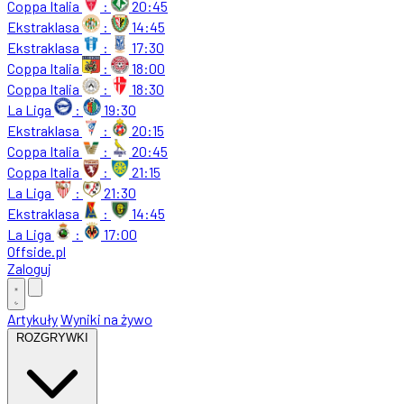
Coppa Italia
:
20:45
Ekstraklasa
:
14:45
Ekstraklasa
:
17:30
Coppa Italia
:
18:00
Coppa Italia
:
18:30
La Liga
:
19:30
Ekstraklasa
:
20:15
Coppa Italia
:
20:45
Coppa Italia
:
21:15
La Liga
:
21:30
Ekstraklasa
:
14:45
La Liga
:
17:00
Offside
.
pl
Zaloguj
Artykuły
Wyniki na żywo
ROZGRYWKI