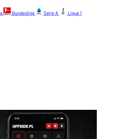
ga
Bundesliga
Serie A
Ligue 1