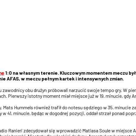
mę
1:0 na własnym terenie. Kluczowym momentem meczu był 
onie AFAS, w meczu pełnym kartek i intensywnych zmian.
u zawodnicy obu drużyn próbowali narzucić swoje tempo gry. W pi
. Pierwszy istotny moment miał miejsce już w 19. minucie, gdy Ar
y. Mats Hummels również trafił do notesu sędziego w 35. minucie z
 w 41. minucie, będąc w dogodnej pozycji, oddał strzał ponad pop
udio Ranieri zdecydował się wprowadzić Matiasa Soule w miejsce