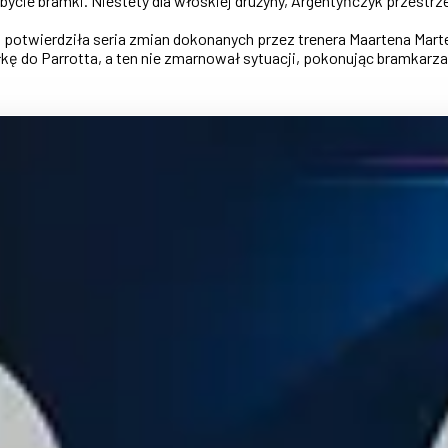
ycie bramki. Niestety dla włoskiej drużyny, Argentyńczyk przestrzel
 potwierdziła seria zmian dokonanych przez trenera Maartena Mart
iłkę do Parrotta, a ten nie zmarnował sytuacji, pokonując bramkarza