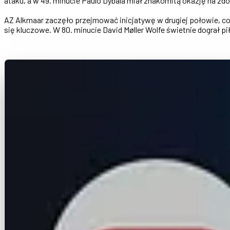
ataku, a w 49. minucie Paulo Dybala miał znakomitą okazję na zdob
AZ Alkmaar zaczęło przejmować inicjatywę w drugiej połowie, co
się kluczowe. W 80. minucie David Møller Wolfe świetnie dograł p