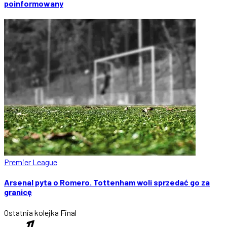
poinformowany
Premier League
Arsenal pyta o Romero. Tottenham woli sprzedać go za
granicę
Ostatnia kolejka
Final