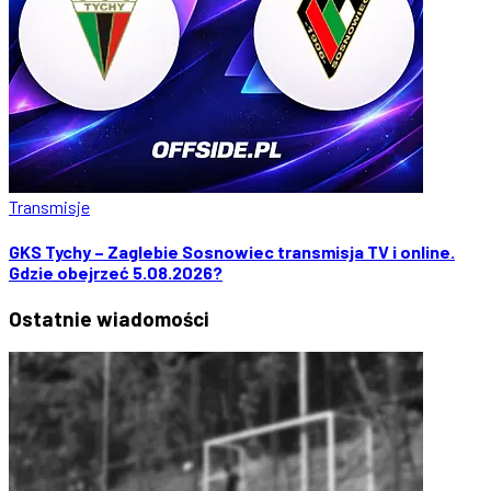
Transmisje
GKS Tychy – Zaglebie Sosnowiec transmisja TV i online.
Gdzie obejrzeć 5.08.2026?
Ostatnie
wiadomości