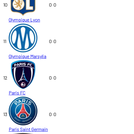
10
0
0
Olympique Lyon
11
0
0
Olympique Marsylia
12
0
0
Paris FC
13
0
0
Paris Saint Germain