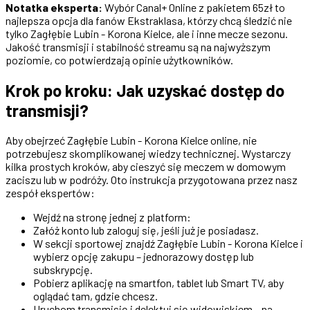
Notatka eksperta:
Wybór Canal+ Online z pakietem 65zł to
najlepsza opcja dla fanów Ekstraklasa, którzy chcą śledzić nie
tylko Zagłębie Lubin - Korona Kielce, ale i inne mecze sezonu.
Jakość transmisji i stabilność streamu są na najwyższym
poziomie, co potwierdzają opinie użytkowników.
Krok po kroku: Jak uzyskać dostęp do
transmisji?
Aby obejrzeć Zagłębie Lubin - Korona Kielce online, nie
potrzebujesz skomplikowanej wiedzy technicznej. Wystarczy
kilka prostych kroków, aby cieszyć się meczem w domowym
zaciszu lub w podróży. Oto instrukcja przygotowana przez nasz
zespół ekspertów:
Wejdź na stronę jednej z platform:
Załóż konto lub zaloguj się, jeśli już je posiadasz.
W sekcji sportowej znajdź Zagłębie Lubin - Korona Kielce i
wybierz opcję zakupu – jednorazowy dostęp lub
subskrypcję.
Pobierz aplikację na smartfon, tablet lub Smart TV, aby
oglądać tam, gdzie chcesz.
Uruchom transmisję i delektuj się widowiskiem – na