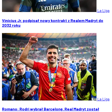
La Liga
Vinícius Jr. podpisał nowy kontrakt z Realem Madryt do
2032 roku
La Liga
Romano: Rodri wybrał Barcelonę. Real Madryt został