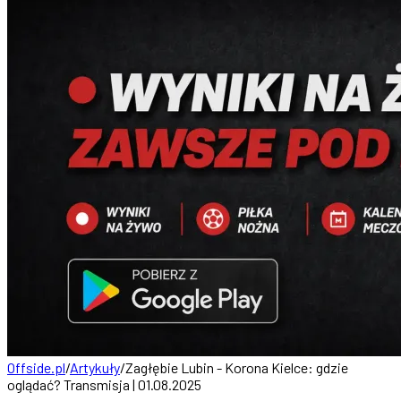
Offside.pl
/
Artykuły
/
Zagłębie Lubin - Korona Kielce: gdzie
oglądać? Transmisja | 01.08.2025