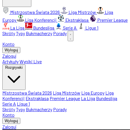
Mistrzostwa Świata 2026
Liga Mistrzów
Liga
Europy
Liga Konferencji
Ekstraklasa
Premier League
La Liga
Bundesliga
Serie A
Ligue 1
Skróty
Typy
Bukmacherzy
Porady
Konto
Wyloguj
Zaloguj
Artykuły
Wyniki Live
Rozgrywki
Mistrzostwa Świata 2026
Liga Mistrzów
Liga Europy
Liga
Konferencji
Ekstraklasa
Premier League
La Liga
Bundesliga
Serie A
Ligue 1
Skróty
Typy
Bukmacherzy
Porady
Konto
Wyloguj
Zaloguj