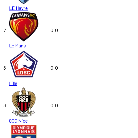
LE Havre
7
0
0
Le Mans
8
0
0
Lille
9
0
0
OGC Nice