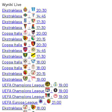
Wyniki Live
Ekstraklasa
:
20:30
Ekstraklasa
:
14:45
Ekstraklasa
:
17:30
Ekstraklasa
:
17:30
Coppa Italia
:
20:00
Ekstraklasa
:
20:15
Coppa Italia
:
20:30
Ekstraklasa
:
14:45
Ekstraklasa
:
17:30
Coppa Italia
:
18:00
Coppa Italia
:
18:00
Ekstraklasa
:
20:15
Ekstraklasa
:
19:00
UEFA Champions League
:
19:00
UEFA Champions League
:
19:00
UEFA Champions League
:
19:00
UEFA Europa League
:
21:00
Ekstraklasa
:
18:00