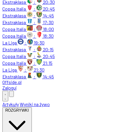
Ekstraklasa
:
20:30
Coppa Italia
:
20:45
Ekstraklasa
:
14:45
Ekstraklasa
:
17:30
Coppa Italia
:
18:00
Coppa Italia
:
18:30
La Liga
:
19:30
Ekstraklasa
:
20:15
Coppa Italia
:
20:45
Coppa Italia
:
21:15
La Liga
:
21:30
Ekstraklasa
:
14:45
Offside
.
pl
Zaloguj
Artykuły
Wyniki na żywo
ROZGRYWKI