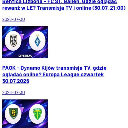
Benfica Lizbona - FC ST. Gallen. Gdzie oglądać
rewanż w LE? Transmisja TV i online (30.07, 21:00)
2026-07-30
PAOK - Dynamo Kijów transmisja TV, gdzie
oglądać online? Europa League czwartek
30.07.2026
2026-07-30