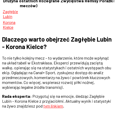
Drużyna
ostatnich
Rozegrane
Zwycięstwa
Remisy
Porażki
meczów)
Zagłębie
Lubin
Korona
Kielce
Dlaczego warto obejrzeć Zagłębie Lubin
- Korona Kielce?
To nie tylko kolejny mecz – to wydarzenie, które może wpłynąć
na układ tabeli w Ekstraklasa. Eksperci przewidują zaciętą
walkę, opierając się na statystykach i ostatnich występach obu
ekip. Oglądając na Canal+ Sport, zyskujesz dostęp do analiz
przedmeczowych, komentarzy na żywo i powtórek kluczowych
momentów. Co więcej, wspierasz rozwój piłki nożnej,
wybierając legalne źródła transmisji.
Rada eksperta:
Przygotuj się na emocje, śledząc Zagłębie
Lubin - Korona Kielce z przyjaciółmi. Aktualny wynik i statystyki
na żywo znajdziesz pod
tym linkiem
.