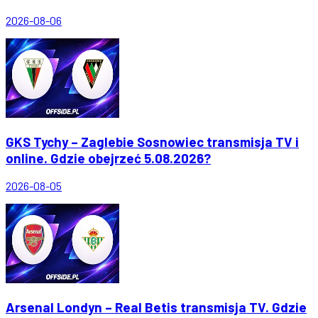
2026-08-06
GKS Tychy – Zaglebie Sosnowiec transmisja TV i
online. Gdzie obejrzeć 5.08.2026?
2026-08-05
Arsenal Londyn – Real Betis transmisja TV. Gdzie