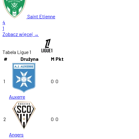
Saint Etienne
4
1
Zobacz więcej →
Tabela Ligue 1
#
Drużyna
M
Pkt
1
0
0
Auxerre
2
0
0
Angers