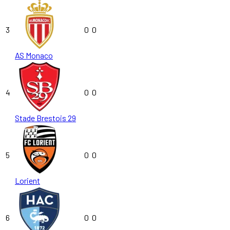
3
0
0
AS Monaco
4
0
0
Stade Brestois 29
5
0
0
Lorient
6
0
0