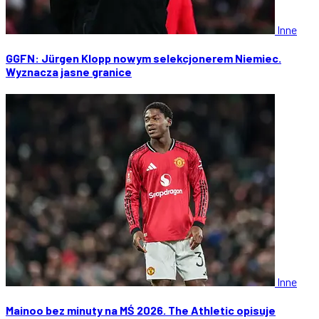
Inne
GGFN: Jürgen Klopp nowym selekcjonerem Niemiec.
Wyznacza jasne granice
Inne
Mainoo bez minuty na MŚ 2026. The Athletic opisuje