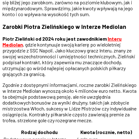
się bliżej jego zarobkom, zarówno na poziomie klubowym, jak i
międzynarodowym. Sprawdzimy, jakie kwoty wpływają na jego
konto i co wpływa na wysokość tych sum.
Zarobki Piotra Zielińskiego w Interze Mediolan
Piotr Zieliński od 2024 roku jest zawodnikiem
Interu
Mediolan
, gdzie kontynuuje swoją karierę po wieloletniej
przygodzie z SSC Napoli. Jako kluczowy gracz Interu, znany ze
swojej wszechstronności i umiejętności technicznych, Zieliński
podpisał kontrakt, który zapewnia mu znaczące dochody,
utrzymując go wśród najlepiej opłacanych polskich piłkarzy
grających za granicą.
Zgodnie z dostępnymi informacjami, roczne zarobki Zielińskiego
w Interze Mediolan wynoszą około 4 milionów euro netto. Kwota
ta obejmuje podstawową pensję, ale nie uwzględnia
dodatkowych bonusów za wyniki drużyny, takich jak zdobycie
mistrzostwa Włoch, sukcesy w Lidze Mistrzów czy indywidualne
osiągnięcia. Kontrakty piłkarskie często zawierają premie za
trofea, strzelone gole czy rozegrane mecze.
Rodzaj dochodu
Kwota (rocznie, netto)