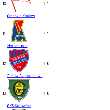
10
1
1
Cracovia Krakow
11
2
1
Motor Lublin
12
1
0
Raków Częstochowa
13
1
0
GKS Katowice