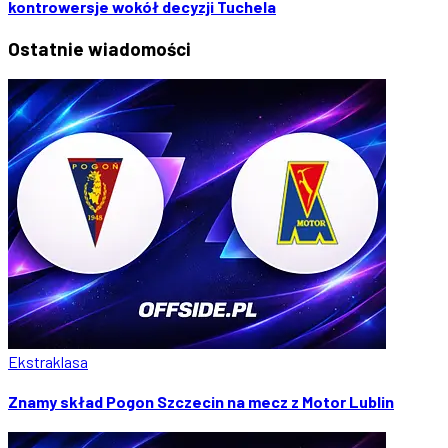
kontrowersje wokół decyzji Tuchela
Ostatnie
wiadomości
Ekstraklasa
Znamy skład Pogon Szczecin na mecz z Motor Lublin