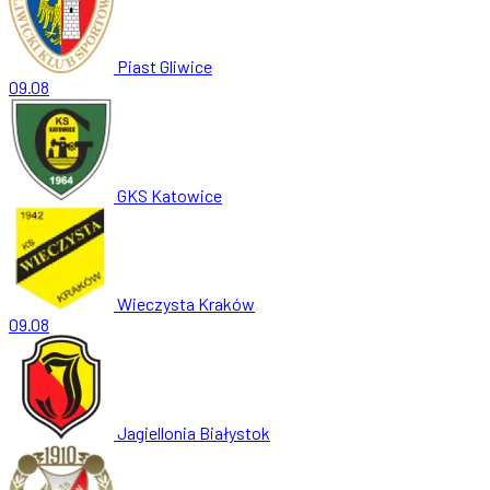
Piast Gliwice
09.08
GKS Katowice
Wieczysta Kraków
09.08
Jagiellonia Białystok