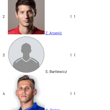
2
1
1
Z. Arsenić
3
1
1
S. Bartlewicz
4
1
1
N. Prelec