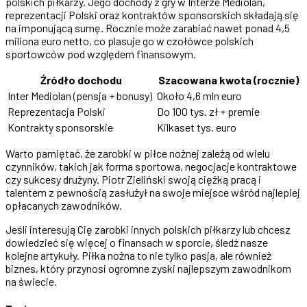
polskich piłkarzy. Jego dochody z gry w Interze Mediolan,
reprezentacji Polski oraz kontraktów sponsorskich składają się
na imponującą sumę. Rocznie może zarabiać nawet ponad 4,5
miliona euro netto, co plasuje go w czołówce polskich
sportowców pod względem finansowym.
Źródło dochodu
Szacowana kwota (rocznie)
Inter Mediolan (pensja + bonusy)
Około 4,6 mln euro
Reprezentacja Polski
Do 100 tys. zł + premie
Kontrakty sponsorskie
Kilkaset tys. euro
Warto pamiętać, że zarobki w piłce nożnej zależą od wielu
czynników, takich jak forma sportowa, negocjacje kontraktowe
czy sukcesy drużyny. Piotr Zieliński swoją ciężką pracą i
talentem z pewnością zasłużył na swoje miejsce wśród najlepiej
opłacanych zawodników.
Jeśli interesują Cię zarobki innych polskich piłkarzy lub chcesz
dowiedzieć się więcej o finansach w sporcie, śledź nasze
kolejne artykuły. Piłka nożna to nie tylko pasja, ale również
biznes, który przynosi ogromne zyski najlepszym zawodnikom
na świecie.