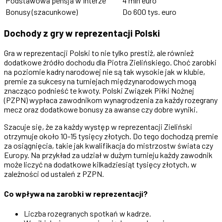
Podstawowa pensja w Interze
4 mln euro
Bonusy (szacunkowe)
Do 600 tys. euro
Dochody z gry w reprezentacji Polski
Gra w reprezentacji Polski to nie tylko prestiż, ale również
dodatkowe źródło dochodu dla Piotra Zielińskiego. Choć zarobki
na poziomie kadry narodowej nie są tak wysokie jak w klubie,
premie za sukcesy na turniejach międzynarodowych mogą
znacząco podnieść te kwoty. Polski Związek Piłki Nożnej
(PZPN) wypłaca zawodnikom wynagrodzenia za każdy rozegrany
mecz oraz dodatkowe bonusy za awanse czy dobre wyniki.
Szacuje się, że za każdy występ w reprezentacji Zieliński
otrzymuje około 10-15 tysięcy złotych. Do tego dochodzą premie
za osiągnięcia, takie jak kwalifikacja do mistrzostw świata czy
Europy. Na przykład za udział w dużym turnieju każdy zawodnik
może liczyć na dodatkowe kilkadziesiąt tysięcy złotych, w
zależności od ustaleń z PZPN.
Co wpływa na zarobki w reprezentacji?
Liczba rozegranych spotkań w kadrze.