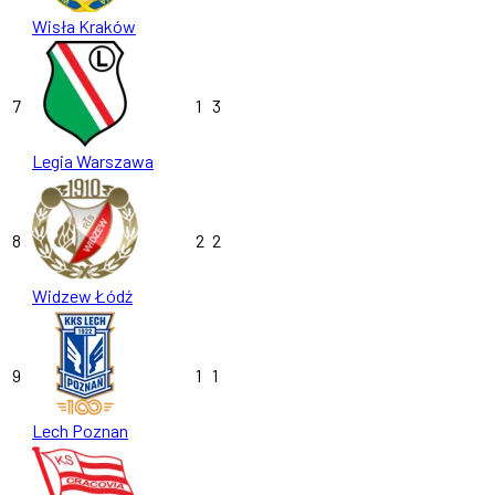
Wisła Kraków
7
1
3
Legia Warszawa
8
2
2
Widzew Łódź
9
1
1
Lech Poznan