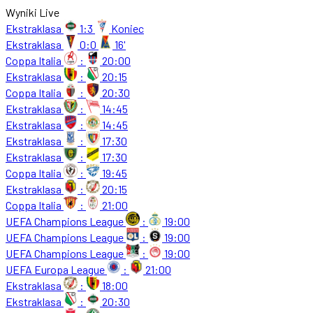
Wyniki Live
Ekstraklasa
1:3
Koniec
Ekstraklasa
0:0
16'
Coppa Italia
:
20:00
Ekstraklasa
:
20:15
Coppa Italia
:
20:30
Ekstraklasa
:
14:45
Ekstraklasa
:
14:45
Ekstraklasa
:
17:30
Ekstraklasa
:
17:30
Coppa Italia
:
19:45
Ekstraklasa
:
20:15
Coppa Italia
:
21:00
UEFA Champions League
:
19:00
UEFA Champions League
:
19:00
UEFA Champions League
:
19:00
UEFA Europa League
:
21:00
Ekstraklasa
:
18:00
Ekstraklasa
:
20:30