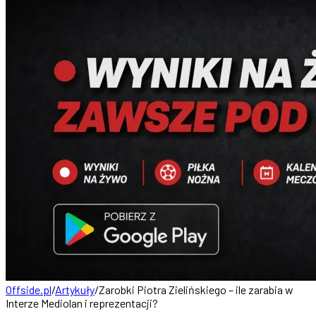
Offside.pl
/
Artykuły
/
Zarobki Piotra Zielińskiego – ile zarabia w
Interze Mediolan i reprezentacji?