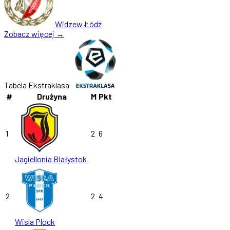
Widzew Łódź
Zobacz więcej →
Tabela Ekstraklasa
#
Drużyna
M
Pkt
1
2
6
Jagiellonia Białystok
2
2
4
Wisla Plock