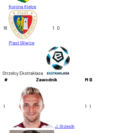
Korona Kielce
18
1
0
Piast Gliwice
Strzelcy Ekstraklasa
#
Zawodnik
M
B
1
1
1
J. Grzesik