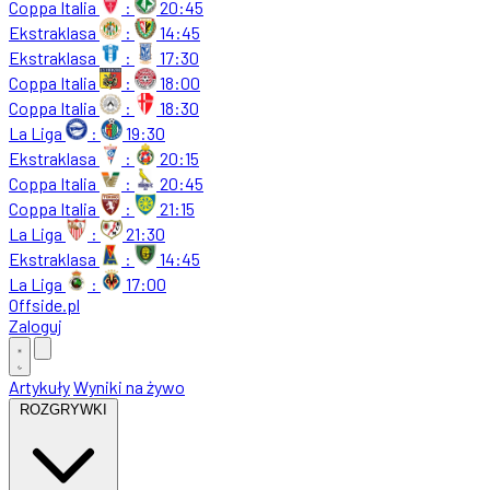
Coppa Italia
:
20:45
Ekstraklasa
:
14:45
Ekstraklasa
:
17:30
Coppa Italia
:
18:00
Coppa Italia
:
18:30
La Liga
:
19:30
Ekstraklasa
:
20:15
Coppa Italia
:
20:45
Coppa Italia
:
21:15
La Liga
:
21:30
Ekstraklasa
:
14:45
La Liga
:
17:00
Offside
.
pl
Zaloguj
Artykuły
Wyniki na żywo
ROZGRYWKI