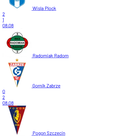
Wisla Plock
2
1
08.08
Radomiak Radom
Gornik Zabrze
0
2
08.08
Pogon Szczecin