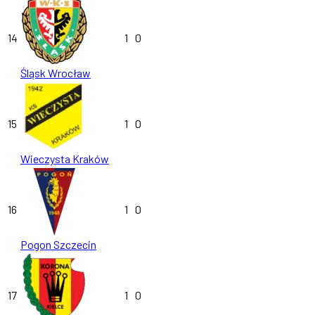
14
1
0
Śląsk Wrocław
15
1
0
Wieczysta Kraków
16
1
0
Pogon Szczecin
17
1
0