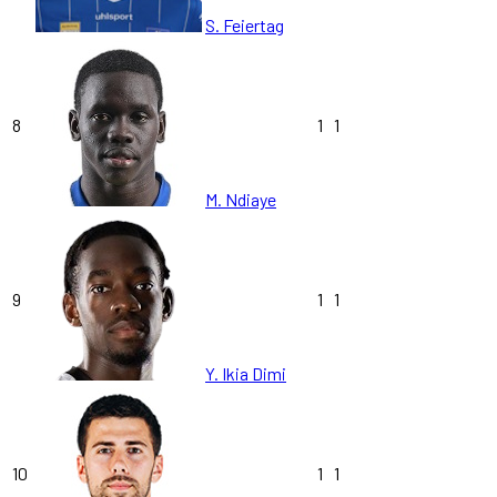
S. Feiertag
8
1
1
M. Ndiaye
9
1
1
Y. Ikia Dimi
10
1
1