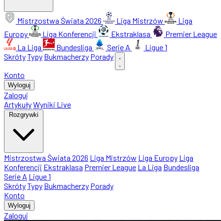
Mistrzostwa Świata 2026
Liga Mistrzów
Liga
Europy
Liga Konferencji
Ekstraklasa
Premier League
La Liga
Bundesliga
Serie A
Ligue 1
Skróty
Typy
Bukmacherzy
Porady
Konto
Wyloguj
Zaloguj
Artykuły
Wyniki Live
Rozgrywki
Mistrzostwa Świata 2026
Liga Mistrzów
Liga Europy
Liga
Konferencji
Ekstraklasa
Premier League
La Liga
Bundesliga
Serie A
Ligue 1
Skróty
Typy
Bukmacherzy
Porady
Konto
Wyloguj
Zaloguj