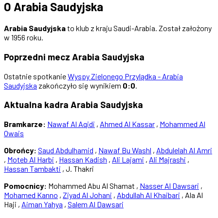
O Arabia Saudyjska
Arabia Saudyjska
to klub z kraju Saudi-Arabia. Został założony
w 1956 roku.
Poprzedni mecz Arabia Saudyjska
Ostatnie spotkanie
Wyspy Zielonego Przylądka - Arabia
Saudyjska
zakończyło się wynikiem
0:0
.
Aktualna kadra Arabia Saudyjska
Bramkarze:
Nawaf Al Aqidi
,
Ahmed Al Kassar
,
Mohammed Al
Owais
Obrońcy:
Saud Abdulhamid
,
Nawaf Bu Washl
,
Abdulelah Al Amri
,
Moteb Al Harbi
,
Hassan Kadish
,
Ali Lajami
,
Ali Majrashi
,
Hassan Tambakti
, J. Thakri
Pomocnicy:
Mohammed Abu Al Shamat ,
Nasser Al Dawsari
,
Mohamed Kanno
,
Ziyad Al Johani
,
Abdullah Al Khaibari
, Ala Al
Haji ,
Aiman Yahya
,
Salem Al Dawsari