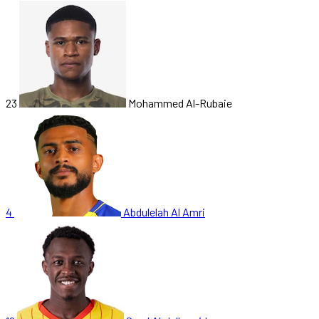
23
Mohammed Al-Rubaie
4
Abdulelah Al Amri