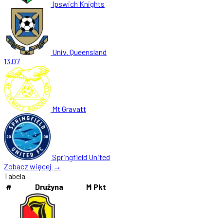
Ipswich Knights
Univ. Queensland
13.07
Mt Gravatt
Springfield United
Zobacz więcej →
Tabela
#
Drużyna
M
Pkt