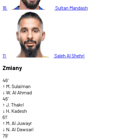
16
Sultan Mandash
11
Saleh Al Shehri
Zmiany
46'
↑
M. Sulaiman
↓
W. Al Ahmad
46'
↑
J. Thakri
↓
H. Kadesh
61'
↑
M. Al Juwayr
↓
N. Al Dawsari
79'