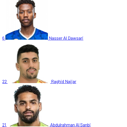
6
Nasser Al Dawsari
22
Raghid Najjar
21
Abdulrahman Al Sanbi