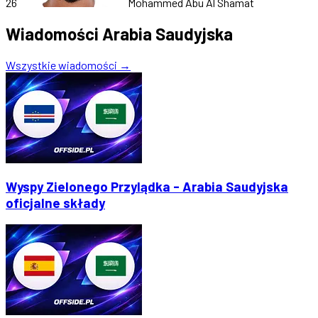
26
Mohammed Abu Al Shamat
Wiadomości Arabia Saudyjska
Wszystkie wiadomości →
Wyspy Zielonego Przylądka - Arabia Saudyjska
oficjalne składy