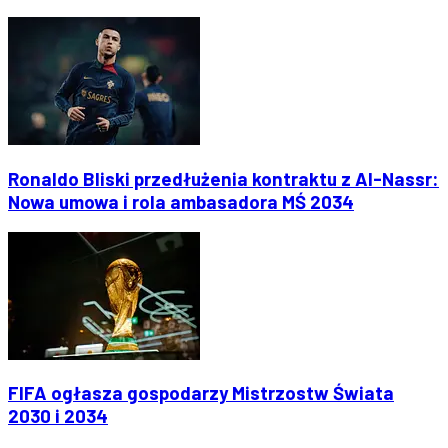
Ronaldo Bliski przedłużenia kontraktu z Al-Nassr:
Nowa umowa i rola ambasadora MŚ 2034
FIFA ogłasza gospodarzy Mistrzostw Świata
2030 i 2034