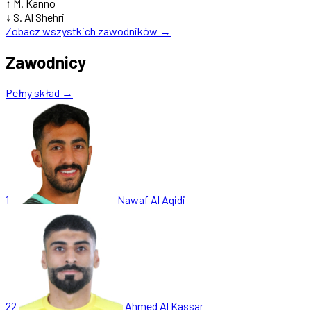
↑
M. Kanno
↓
S. Al Shehri
Zobacz wszystkich zawodników →
Zawodnicy
Pełny skład →
1
Nawaf Al Aqidi
22
Ahmed Al Kassar