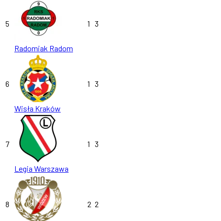
5
1
3
Radomiak Radom
6
1
3
Wisła Kraków
7
1
3
Legia Warszawa
8
2
2