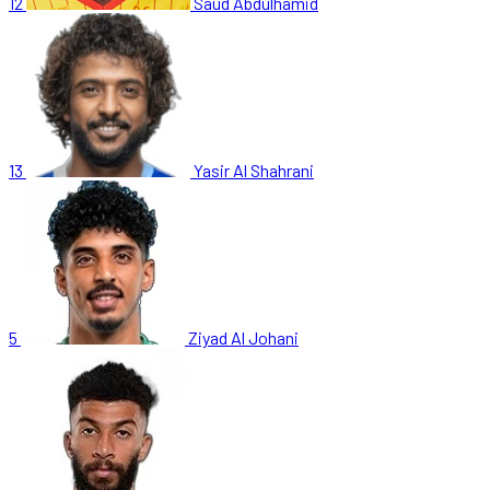
12
Saud Abdulhamid
13
Yasir Al Shahrani
5
Ziyad Al Johani