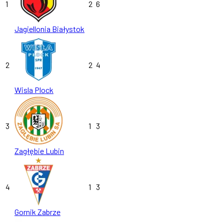
1
2
6
Jagiellonia Białystok
2
2
4
Wisla Plock
3
1
3
Zagłębie Lubin
4
1
3
Gornik Zabrze