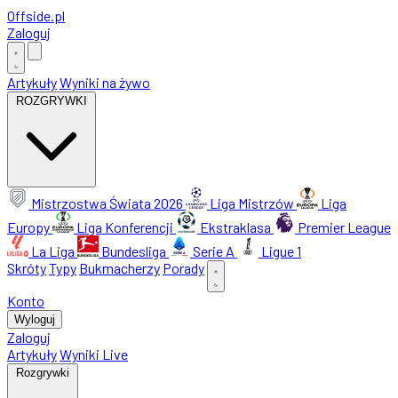
Offside
.
pl
Zaloguj
Artykuły
Wyniki na żywo
ROZGRYWKI
Mistrzostwa Świata 2026
Liga Mistrzów
Liga
Europy
Liga Konferencji
Ekstraklasa
Premier League
La Liga
Bundesliga
Serie A
Ligue 1
Skróty
Typy
Bukmacherzy
Porady
Konto
Wyloguj
Zaloguj
Artykuły
Wyniki Live
Rozgrywki