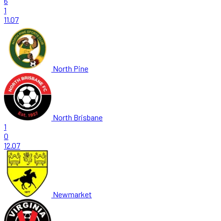
6
1
11.07
North Pine
North Brisbane
1
0
12.07
Newmarket