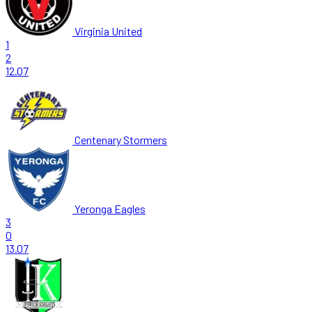
Virginia United
1
2
12.07
Centenary Stormers
Yeronga Eagles
3
0
13.07