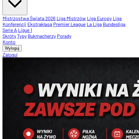
Mistrzostwa Świata 2026
Liga Mistrzów
Liga Europy
Liga
Konferencji
Ekstraklasa
Premier League
La Liga
Bundesliga
Serie A
Ligue 1
Skróty
Typy
Bukmacherzy
Porady
Konto
Wyloguj
Zaloguj