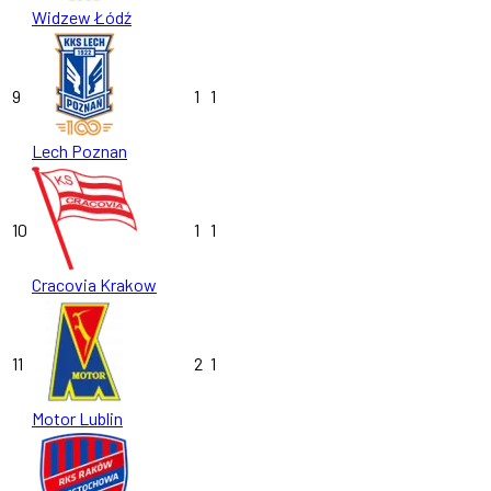
Widzew Łódź
9
1
1
Lech Poznan
10
1
1
Cracovia Krakow
11
2
1
Motor Lublin