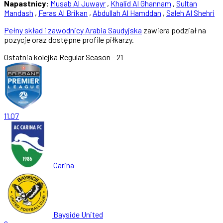
Napastnicy:
Musab Al Juwayr
,
Khalid Al Ghannam
,
Sultan
Mandash
,
Feras Al Brikan
,
Abdullah Al Hamddan
,
Saleh Al Shehri
Pełny skład i zawodnicy Arabia Saudyjska
zawiera podział na
pozycje oraz dostępne profile piłkarzy.
Ostatnia kolejka
Regular Season - 21
11.07
Carina
Bayside United