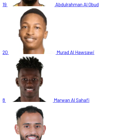
19
Abdulrahman Al Obud
20
Murad Al Hawsawi
8
Marwan Al Sahafi