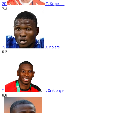
20
T. Kopelang
7.3
19
C. Molefe
6.2
11
T. Orebonye
6.6