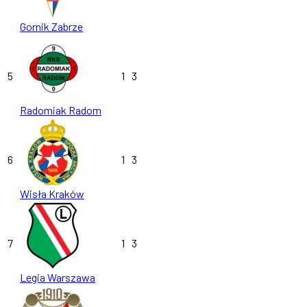
Gornik Zabrze
5
1
3
Radomiak Radom
6
1
3
Wisła Kraków
7
1
3
Legia Warszawa