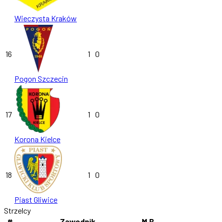
Wieczysta Kraków
16
1
0
Pogon Szczecin
17
1
0
Korona Kielce
18
1
0
Piast Gliwice
Strzelcy
#
Zawodnik
M
B