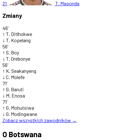
21
T. Maponda
Zmiany
46'
↑
T. Ditlhokwe
↓
T. Kopelang
56'
↑
S. Boy
↓
T. Orebonye
56'
↑
K. Seakanyeng
↓
C. Molefe
71'
↑
G. Baruti
↓
M. Enosa
71'
↑
G. Mohutsiwa
↓
G. Modingwane
Zobacz wszystkich zawodników →
O Botswana