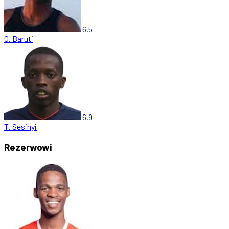
6.5
G. Baruti
6.9
T. Sesinyi
Rezerwowi