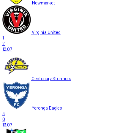
Newmarket
Virginia United
1
2
12.07
Centenary Stormers
Yeronga Eagles
3
0
13.07