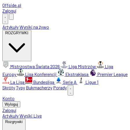
Offside
.
pl
Zaloguj
Artykuły
Wyniki na żywo
ROZGRYWKI
Mistrzostwa Świata 2026
Liga Mistrzów
Liga
Europy
Liga Konferencji
Ekstraklasa
Premier League
La Liga
Bundesliga
Serie A
Ligue 1
Skróty
Typy
Bukmacherzy
Porady
Konto
Wyloguj
Zaloguj
Artykuły
Wyniki Live
Rozgrywki