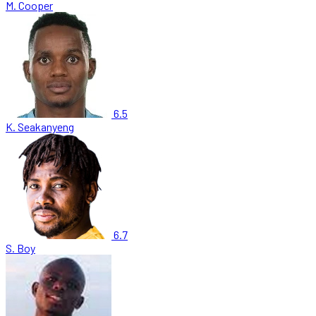
M. Cooper
6.5
K. Seakanyeng
6.7
S. Boy