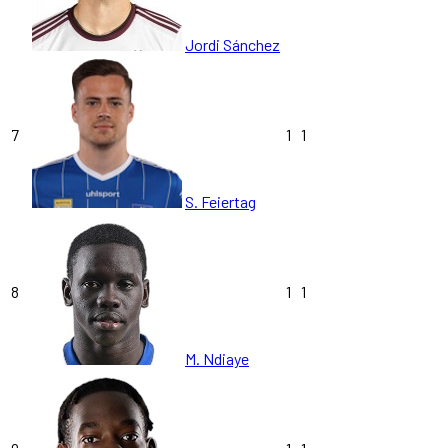
Jordi Sánchez
7
1
1
S. Feiertag
8
1
1
M. Ndiaye