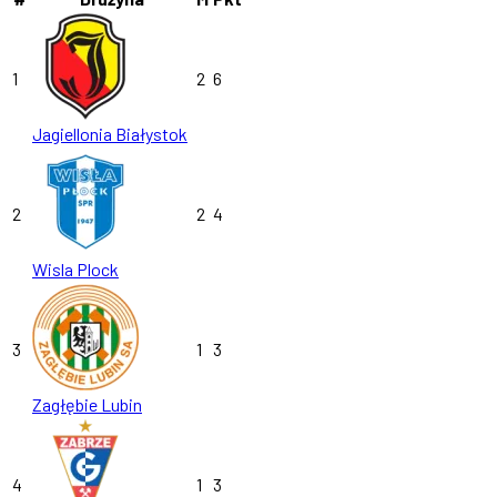
1
2
6
Jagiellonia Białystok
2
2
4
Wisla Plock
3
1
3
Zagłębie Lubin
4
1
3