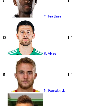
9
1
1
Y. Ikia Dimi
10
1
1
R. Alves
11
1
1
M. Fornalczyk