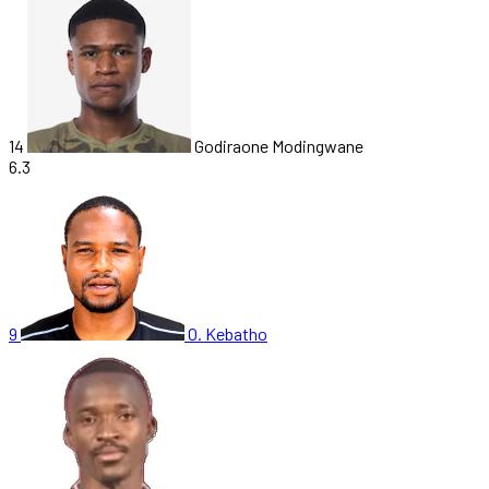
14
Godiraone Modingwane
6.3
9
O. Kebatho