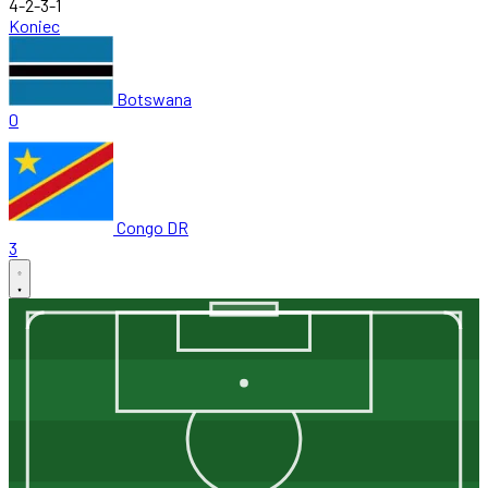
4-2-3-1
Koniec
Botswana
0
Congo DR
3