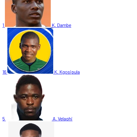
1
K. Dambe
16
K. Kgosipula
5
A. Velaphi