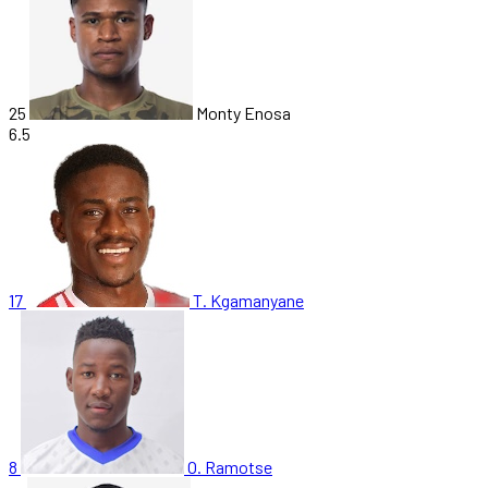
25
Monty Enosa
6.5
17
T. Kgamanyane
8
O. Ramotse