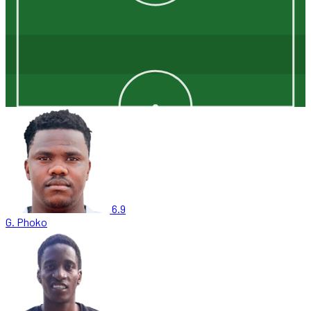
6.9
G. Phoko