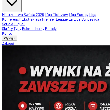
Mistrzostwa Świata 2026
Liga Mistrzów
Liga Europy
Liga
Konferencji
Ekstraklasa
Premier League
La Liga
Bundesliga
Serie A
Ligue 1
Skróty
Typy
Bukmacherzy
Porady
Konto
Wyloguj
Zaloguj