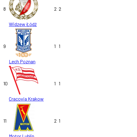
8
2
2
Widzew Łódź
9
1
1
Lech Poznan
10
1
1
Cracovia Krakow
11
2
1
Motor Lublin