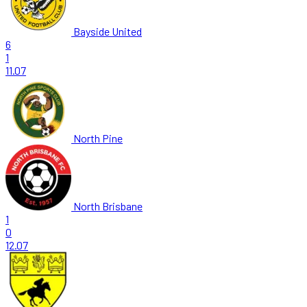
Bayside United
6
1
11.07
North Pine
North Brisbane
1
0
12.07