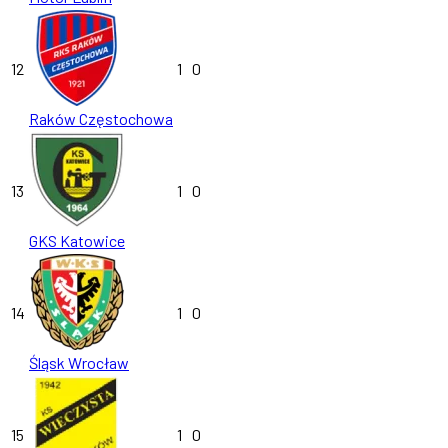
12
1
0
Raków Częstochowa
13
1
0
GKS Katowice
14
1
0
Śląsk Wrocław
15
1
0