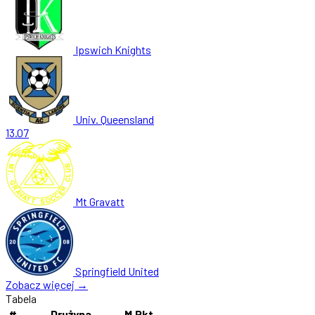
Ipswich Knights
Univ. Queensland
13.07
Mt Gravatt
Springfield United
Zobacz więcej →
Tabela
#
Drużyna
M
Pkt