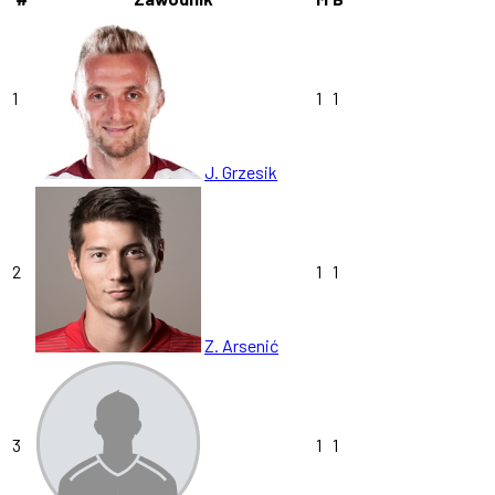
1
1
1
J. Grzesik
2
1
1
Z. Arsenić
3
1
1