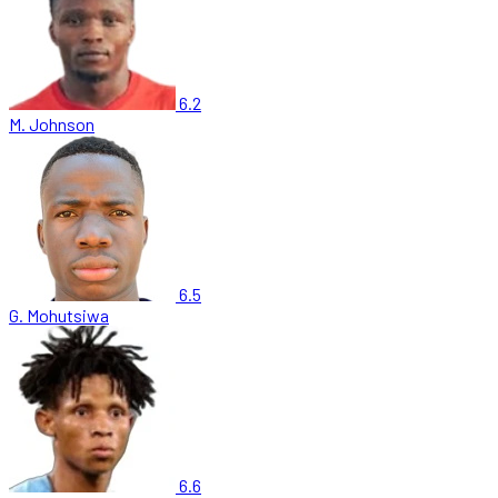
6.2
M. Johnson
6.5
G. Mohutsiwa
6.6