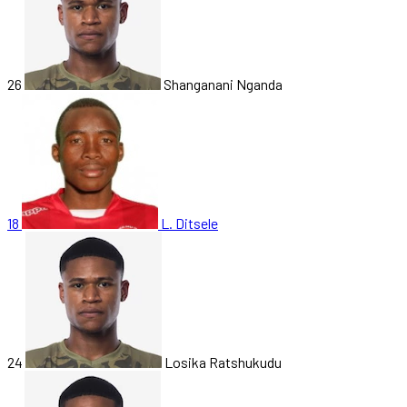
26
Shanganani Nganda
18
L. Ditsele
24
Losika Ratshukudu