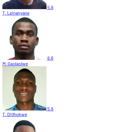
5.9
T. Leinanyane
6.6
M. Gaolaolwe
5.9
T. Ditlhokwe