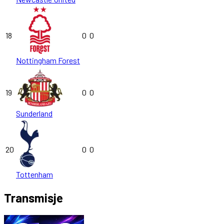
18
0
0
Nottingham Forest
19
0
0
Sunderland
20
0
0
Tottenham
Transmisje