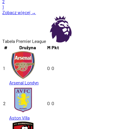
2
1
Zobacz więcej →
Tabela Premier League
#
Drużyna
M
Pkt
1
0
0
Arsenal Londyn
2
0
0
Aston Villa