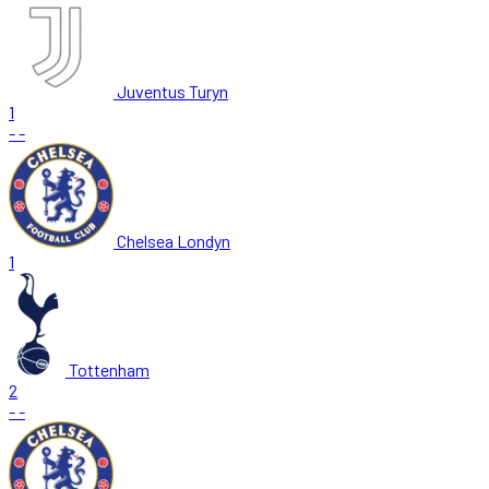
Juventus Turyn
1
-
-
Chelsea Londyn
1
Tottenham
2
-
-