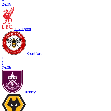
24.05
Liverpool
Brentford
1
1
24.05
Burnley