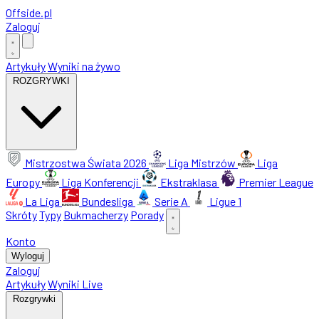
Offside
.
pl
Zaloguj
Artykuły
Wyniki na żywo
ROZGRYWKI
Mistrzostwa Świata 2026
Liga Mistrzów
Liga
Europy
Liga Konferencji
Ekstraklasa
Premier League
La Liga
Bundesliga
Serie A
Ligue 1
Skróty
Typy
Bukmacherzy
Porady
Konto
Wyloguj
Zaloguj
Artykuły
Wyniki Live
Rozgrywki