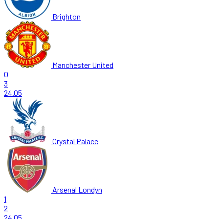
Brighton
Manchester United
0
3
24.05
Crystal Palace
Arsenal Londyn
1
2
24.05