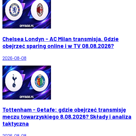
Chelsea Londyn - AC Milan transmisja. Gdzie
obejrzeć sparing online i w TV 08.08.2026?
2026-08-08
Tottenham - Getafe: gdzie obejrzeć transmisję
meczu towarzyskiego 8.08.2026? Składy i analiza
taktyczna
2026-08-08