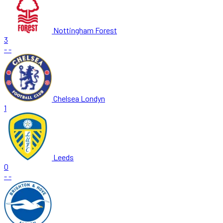
Nottingham Forest
3
-
-
Chelsea Londyn
1
Leeds
0
-
-