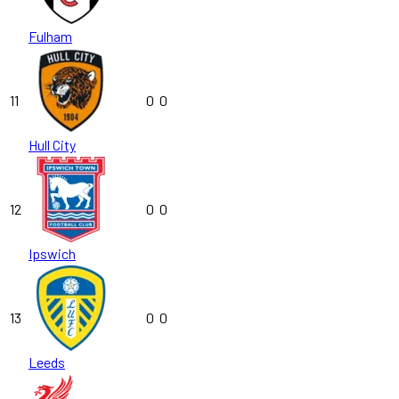
Fulham
11
0
0
Hull City
12
0
0
Ipswich
13
0
0
Leeds