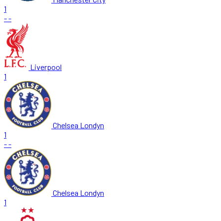
1
-
-
Liverpool
1
Chelsea Londyn
1
-
-
Chelsea Londyn
1