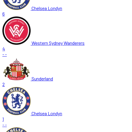
Chelsea Londyn
6
Western Sydney Wanderers
4
-
-
Sunderland
2
Chelsea Londyn
1
-
-