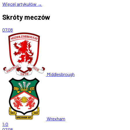
Więcej artykułów →
Skróty meczów
07.08
Middlesbrough
Wrexham
1:0
07.08