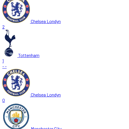
Chelsea Londyn
2
Tottenham
1
-
-
Chelsea Londyn
0
Manchester City