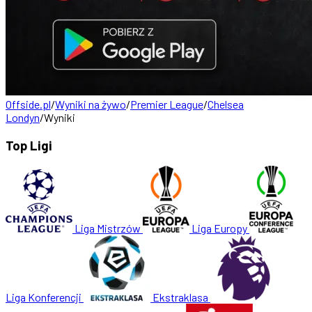
Offside.pl
/
Wyniki na żywo
/
Premier League
/
Chelsea
Londyn
/
Wyniki
Top Ligi
Liga Mistrzów
Liga Europy
Liga Konferencji
Ekstraklasa