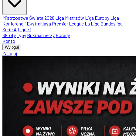
Mistrzostwa Świata 2026
Liga Mistrzów
Liga Europy
Liga
Konferencji
Ekstraklasa
Premier League
La Liga
Bundesliga
Serie A
Ligue 1
Skróty
Typy
Bukmacherzy
Porady
Konto
Wyloguj
Zaloguj