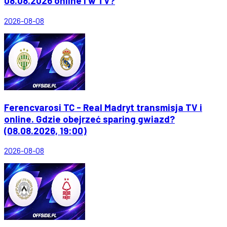
08.08.2026 online i w TV?
2026-08-08
Ferencvarosi TC - Real Madryt transmisja TV i
online. Gdzie obejrzeć sparing gwiazd?
(08.08.2026, 19:00)
2026-08-08