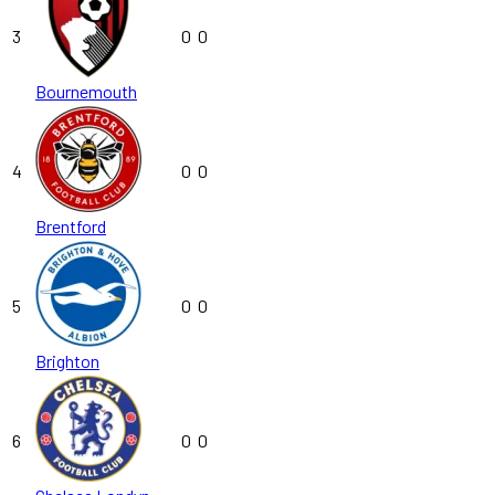
3
0
0
Bournemouth
4
0
0
Brentford
5
0
0
Brighton
6
0
0