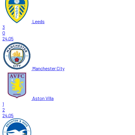
Leeds
3
0
24.05
Manchester City
Aston Villa
1
2
24.05