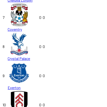
Chelsea Londyn
7
0
0
Coventry
8
0
0
Crystal Palace
9
0
0
Everton
10
0
0