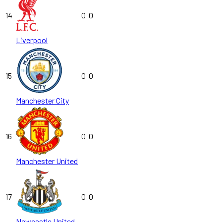
14
0
0
Liverpool
15
0
0
Manchester City
16
0
0
Manchester United
17
0
0
Newcastle United