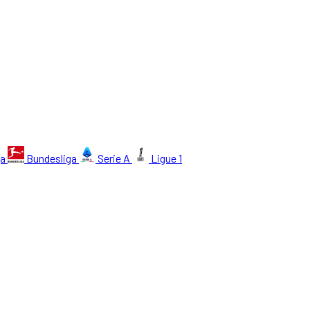
ga
Bundesliga
Serie A
Ligue 1