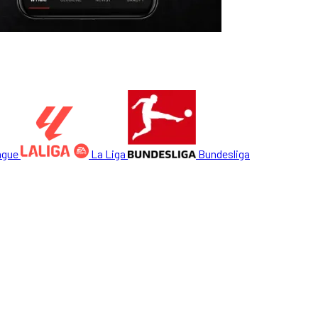
ague
La Liga
Bundesliga