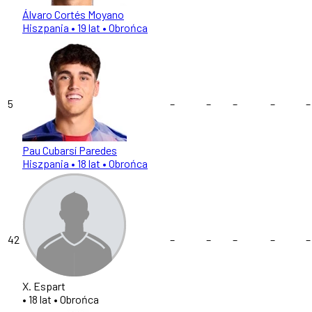
Álvaro Cortés Moyano
Hiszpania
• 19 lat
• Obrońca
5
–
–
–
–
–
Pau Cubarsí Paredes
Hiszpania
• 18 lat
• Obrońca
42
–
–
–
–
–
X. Espart
• 18 lat
• Obrońca