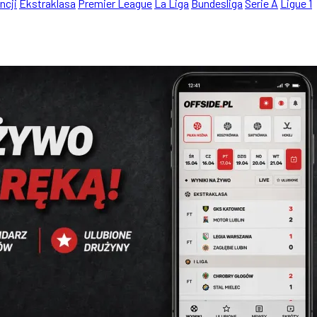
ncji
Ekstraklasa
Premier League
La Liga
Bundesliga
Serie A
Ligue 1