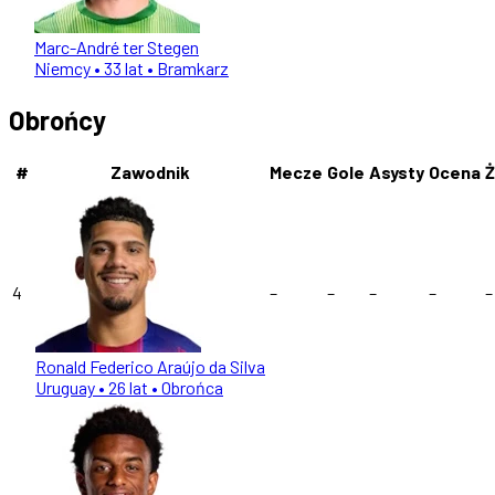
Marc-André ter Stegen
Niemcy
• 33 lat
• Bramkarz
Obrońcy
#
Zawodnik
Mecze
Gole
Asysty
Ocena
4
–
–
–
–
–
Ronald Federico Araújo da Silva
Uruguay
• 26 lat
• Obrońca