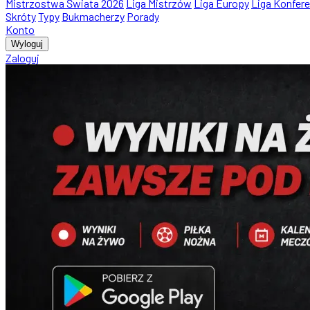
Mistrzostwa Świata 2026
Liga Mistrzów
Liga Europy
Liga Konfere
Skróty
Typy
Bukmacherzy
Porady
Konto
Wyloguj
Zaloguj