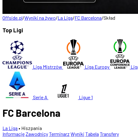
Offside.pl
/
Wyniki na żywo
/
La Liga
/
FC Barcelona
/
Skład
Top Ligi
Liga Mistrzów
Liga Europy
Lig
Serie A
Ligue 1
FC Barcelona
La Liga
• Hiszpania
Informacje
Zawodnicy
Terminarz
Wyniki
Tabela
Transfery