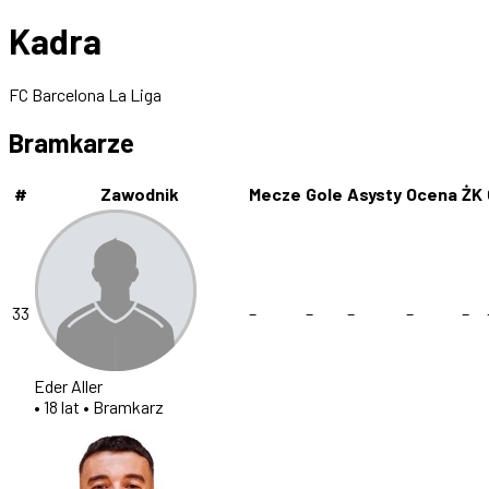
Kadra
FC Barcelona La Liga
Bramkarze
#
Zawodnik
Mecze
Gole
Asysty
Ocena
ŻK
33
–
–
–
–
–
Eder Aller
• 18 lat
• Bramkarz