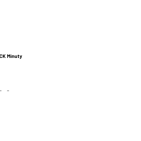
CK
Minuty
–
–