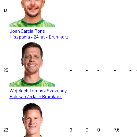
13
–
–
–
–
–
Joan García Pons
Hiszpania
• 24 lat
• Bramkarz
25
–
–
–
–
–
Wojciech Tomasz Szczęsny
Polska
• 35 lat
• Bramkarz
22
9
0
0
7.6
–