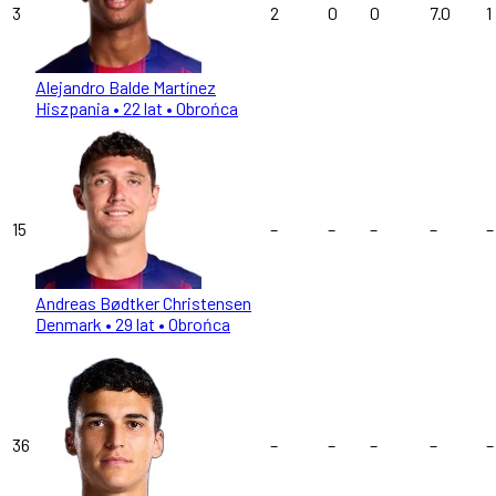
3
2
0
0
7.0
1
Alejandro Balde Martínez
Hiszpania
• 22 lat
• Obrońca
15
–
–
–
–
–
Andreas Bødtker Christensen
Denmark
• 29 lat
• Obrońca
36
–
–
–
–
–