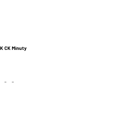
ŻK
CK
Minuty
–
–