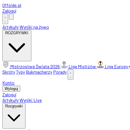
Offside
.
pl
Zaloguj
Artykuły
Wyniki na żywo
ROZGRYWKI
Mistrzostwa Świata 2026
Liga Mistrzów
Liga Europy
Skróty
Typy
Bukmacherzy
Porady
Konto
Wyloguj
Zaloguj
Artykuły
Wyniki Live
Rozgrywki