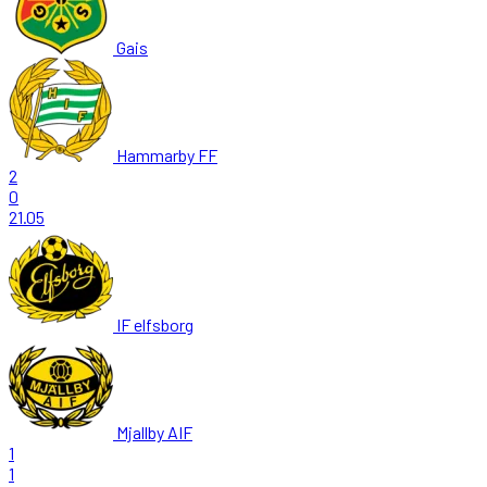
Gais
Hammarby FF
2
0
21.05
IF elfsborg
Mjallby AIF
1
1