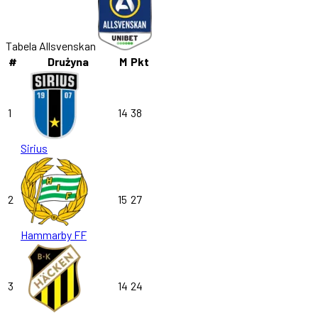
Tabela Allsvenskan
#
Drużyna
M
Pkt
1
14
38
Sirius
2
15
27
Hammarby FF
3
14
24