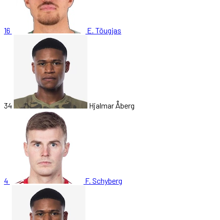
16
E. Tõugjas
34
Hjalmar Åberg
4
F. Schyberg