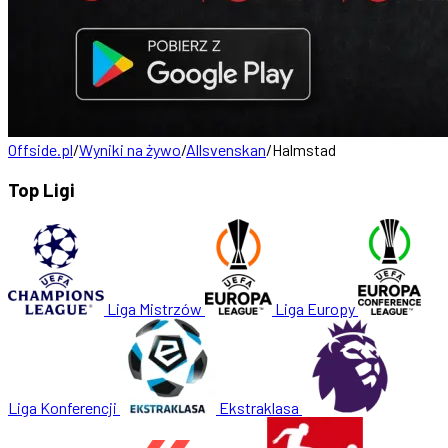
Offside.pl
/
Wyniki na żywo
/
Allsvenskan
/
Halmstad
Top Ligi
Liga Mistrzów
Liga Europy
Liga Konferencji
Ekstraklasa