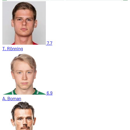
7.7
T. Rönning
6.9
A. Boman