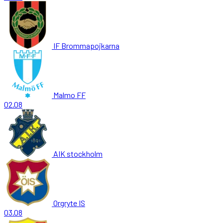
IF Brommapojkarna
Malmo FF
02.08
AIK stockholm
Orgryte IS
03.08