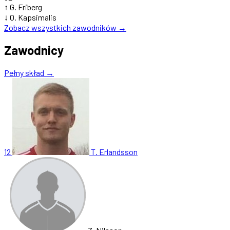
↑
G. Friberg
↓
O. Kapsimalis
Zobacz wszystkich zawodników →
Zawodnicy
Pełny skład →
12
T. Erlandsson