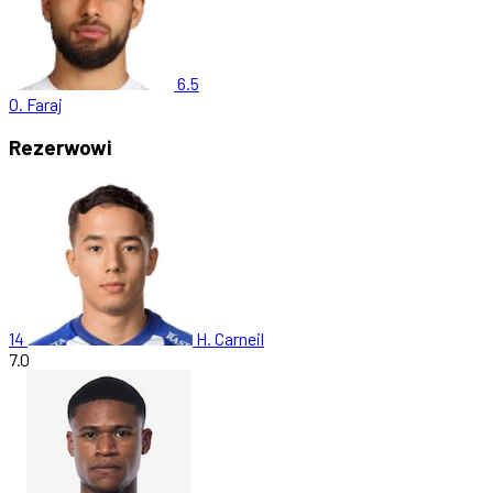
6.5
O. Faraj
Rezerwowi
14
H. Carneil
7.0