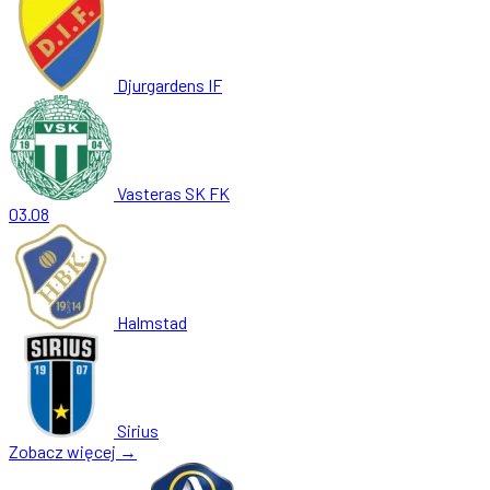
Djurgardens IF
Vasteras SK FK
03.08
Halmstad
Sirius
Zobacz więcej →