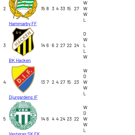
W
2
15
8
3
4
33
15
27
W
W
L
Hammarby FF
D
W
3
14
6
6
2
27
22
24
L
L
W
BK Hacken
W
D
4
13
7
2
4
27
15
23
W
W
L
Djurgardens IF
W
D
5
14
6
4
4
24
23
22
W
W
L
Vasteras SK FK