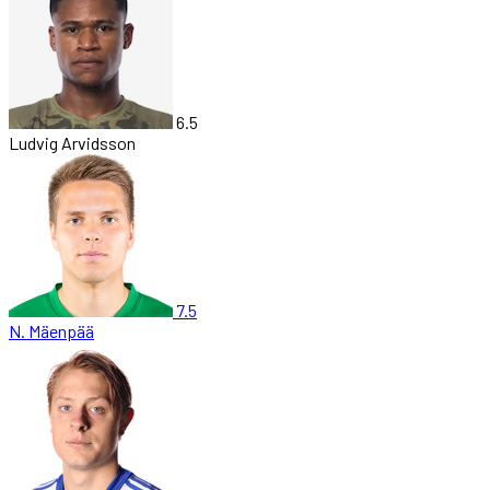
6.5
Ludvig Arvidsson
7.5
N. Mäenpää