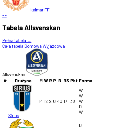
kalmar FF
-
-
Tabela Allsvenskan
Pełna tabela →
Cała tabela
Domowa
Wyjazdowa
Allsvenskan
#
Drużyna
M
W
R
P
B
BS
Pkt
Forma
W
W
1
14
12
2
0
40
17
38
W
D
W
Sirius
D