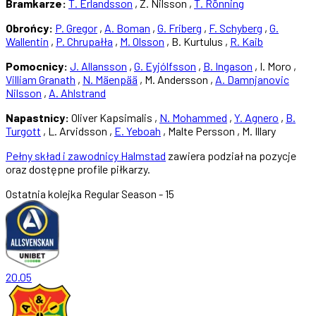
Bramkarze:
T. Erlandsson
, Z. Nilsson ,
T. Rönning
Obrońcy:
P. Gregor
,
A. Boman
,
G. Friberg
,
F. Schyberg
,
G.
Wallentin
,
P. Chrupałła
,
M. Olsson
, B. Kurtulus ,
R. Kaib
Pomocnicy:
J. Allansson
,
G. Eyjólfsson
,
B. Ingason
, I. Moro ,
Villiam Granath
,
N. Mäenpää
, M. Andersson ,
A. Damnjanovic
Nilsson
,
A. Ahlstrand
Napastnicy:
Oliver Kapsimalis ,
N. Mohammed
,
Y. Agnero
,
B.
Turgott
, L. Arvidsson ,
E. Yeboah
, Malte Persson , M. Illary
Pełny skład i zawodnicy Halmstad
zawiera podział na pozycje
oraz dostępne profile piłkarzy.
Ostatnia kolejka
Regular Season - 15
20.05