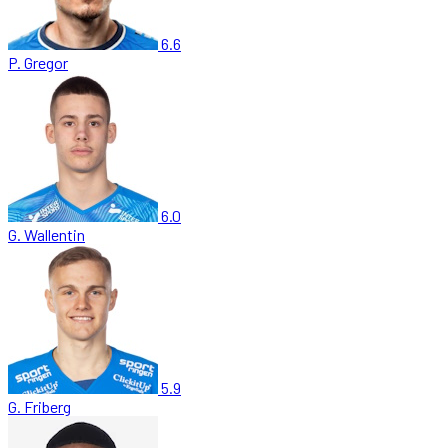
6.6
P. Gregor
6.0
G. Wallentin
5.9
G. Friberg