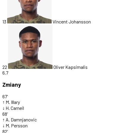
13
Vincent Johansson
22
Oliver Kapsimalis
6.7
Zmiany
67'
↑
M. Illary
↓
H. Carneil
68'
↑
A. Damnjanovic
↓
M. Persson
82'