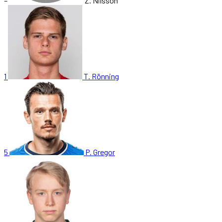
–
Z. Nilsson
1
T. Rönning
5
P. Gregor