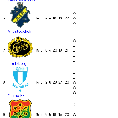
D
W
6
14
6
4
4
18
18
22
W
W
L
AIK stockholm
W
L
7
15
5
6
4
20
18
21
L
L
D
IF elfsborg
L
D
8
14
6
2
6
28
24
20
W
W
W
Malmo FF
D
L
9
15
5
5
5
19
15
20
W