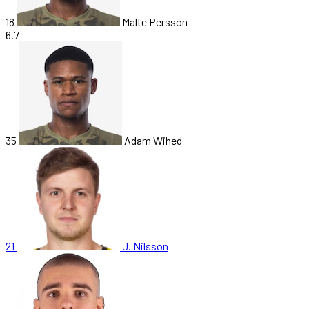
18
Malte Persson
6.7
35
Adam Wihed
21
J. Nilsson