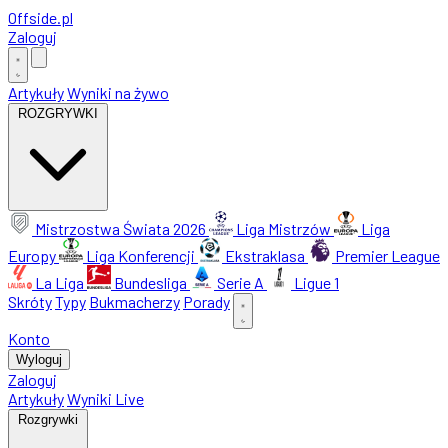
Offside
.
pl
Zaloguj
Artykuły
Wyniki na żywo
ROZGRYWKI
Mistrzostwa Świata 2026
Liga Mistrzów
Liga
Europy
Liga Konferencji
Ekstraklasa
Premier League
La Liga
Bundesliga
Serie A
Ligue 1
Skróty
Typy
Bukmacherzy
Porady
Konto
Wyloguj
Zaloguj
Artykuły
Wyniki Live
Rozgrywki