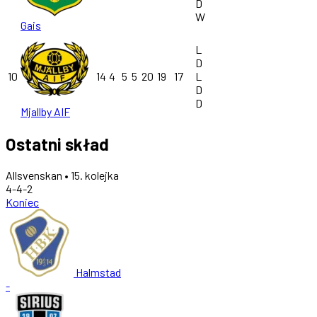
D
W
Gais
L
D
10
14
4
5
5
20
19
17
L
D
D
Mjallby AIF
Ostatni skład
Allsvenskan • 15. kolejka
4-4-2
Koniec
Halmstad
-