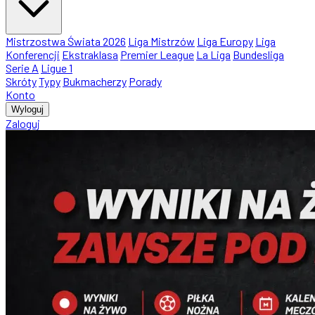
Mistrzostwa Świata 2026
Liga Mistrzów
Liga Europy
Liga
Konferencji
Ekstraklasa
Premier League
La Liga
Bundesliga
Serie A
Ligue 1
Skróty
Typy
Bukmacherzy
Porady
Konto
Wyloguj
Zaloguj