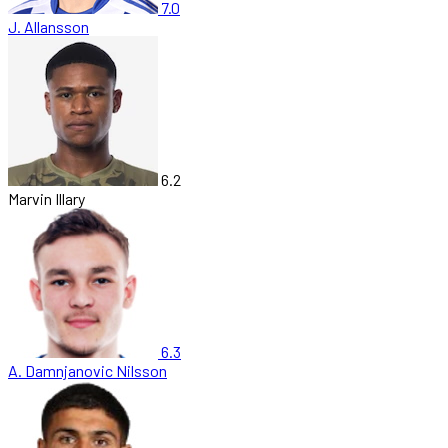
7.0
J. Allansson
6.2
Marvin Illary
6.3
A. Damnjanovic Nilsson