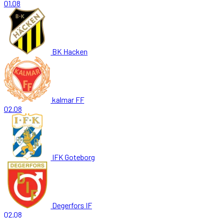
01.08
BK Hacken
kalmar FF
02.08
IFK Goteborg
Degerfors IF
02.08