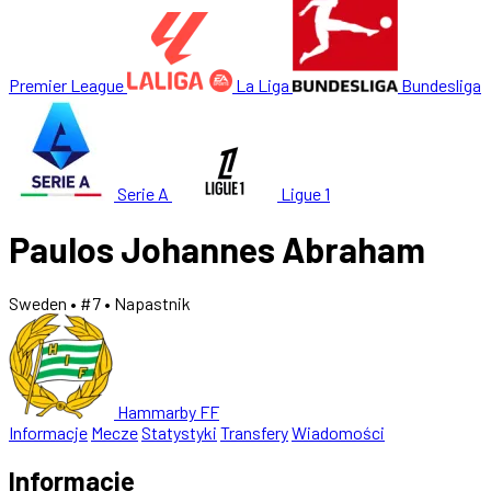
Premier League
La Liga
Bundesliga
Serie A
Ligue 1
Paulos Johannes Abraham
Sweden
• #7
• Napastnik
Hammarby FF
Informacje
Mecze
Statystyki
Transfery
Wiadomości
Informacje