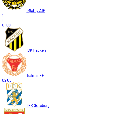
Mjallby AIF
1
1
01.08
BK Hacken
kalmar FF
02.08
IFK Goteborg