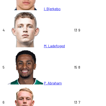
I. Bjerkebo
4
13
9
M. Ladefoged
5
15
8
P. Abraham
6
13
7