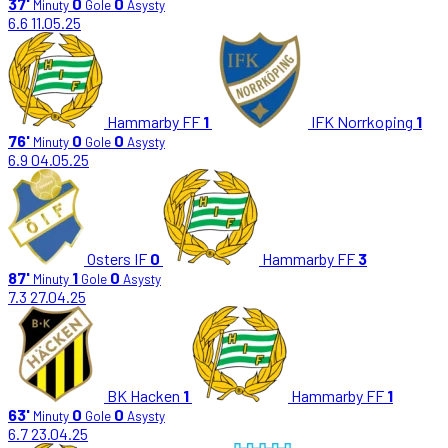
37'
0
0
Minuty
Gole
Asysty
6.6
11.05.25
Hammarby FF
1
IFK Norrkoping
1
76'
0
0
Minuty
Gole
Asysty
6.9
04.05.25
Osters IF
0
Hammarby FF
3
87'
1
0
Minuty
Gole
Asysty
7.3
27.04.25
BK Hacken
1
Hammarby FF
1
63'
0
0
Minuty
Gole
Asysty
6.7
23.04.25