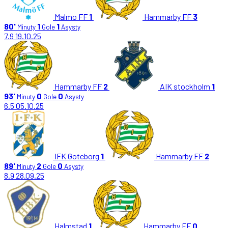
Malmo FF
1
Hammarby FF
3
80'
1
1
Minuty
Gole
Asysty
7.9
19.10.25
Hammarby FF
2
AIK stockholm
1
93'
0
0
Minuty
Gole
Asysty
6.5
05.10.25
IFK Goteborg
1
Hammarby FF
2
89'
2
0
Minuty
Gole
Asysty
8.9
28.09.25
Halmstad
1
Hammarby FF
0