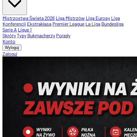
Mistrzostwa Świata 2026
Liga Mistrzów
Liga Europy
Liga
Konferencji
Ekstraklasa
Premier League
La Liga
Bundesliga
Serie A
Ligue 1
Skróty
Typy
Bukmacherzy
Porady
Konto
Wyloguj
Zaloguj