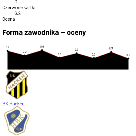
0
Czerwone kartki
6.2
Ocena
Forma zawodnika — oceny
8.9
8.7
8.3
7.9
7.2
6.5
6.3
6.2
BK Hacken