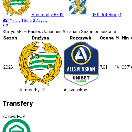
Hammarby FF
0
IFK Goteborg
1
92'
1
0
Minuty
Gole
Asysty
8.2
Statystyki — Paulos Johannes Abraham
Sezon po sezonie
Sezon
Drużyna
Rozgrywki
Ocena
M
Min
2026
7.01
14
1067'
Hammarby FF
Allsvenskan
Transfery
2025-01-09