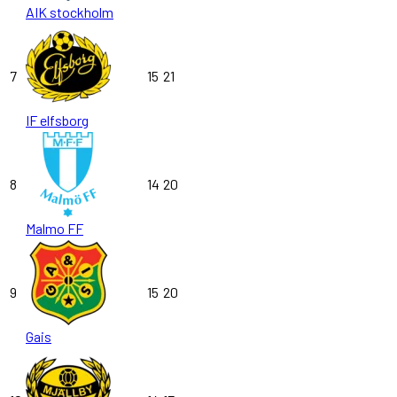
AIK stockholm
7
15
21
IF elfsborg
8
14
20
Malmo FF
9
15
20
Gais