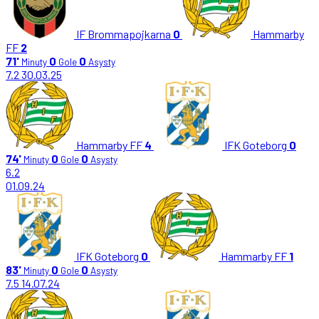
IF Brommapojkarna
0
Hammarby
FF
2
71'
0
0
Minuty
Gole
Asysty
7.2
30.03.25
Hammarby FF
4
IFK Goteborg
0
74'
0
0
Minuty
Gole
Asysty
6.2
01.09.24
IFK Goteborg
0
Hammarby FF
1
83'
0
0
Minuty
Gole
Asysty
7.5
14.07.24