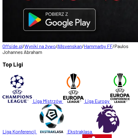
Offside.pl
/
Wyniki na żywo
/
Allsvenskan
/
Hammarby FF
/
Paulos
Johannes Abraham
Top Ligi
Liga Mistrzów
Liga Europy
Liga Konferencji
Ekstraklasa