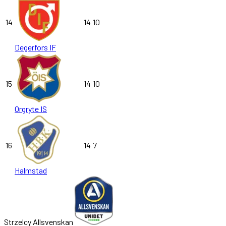
14
14
10
Degerfors IF
15
14
10
Orgryte IS
16
14
7
Halmstad
Strzelcy Allsvenskan