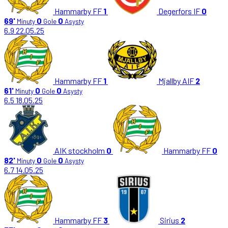
Hammarby FF
1
Degerfors IF
0
69'
0
0
Minuty
Gole
Asysty
6.9
22.05.25
Hammarby FF
1
Mjallby AIF
2
61'
0
0
Minuty
Gole
Asysty
6.5
18.05.25
AIK stockholm
0
Hammarby FF
0
82'
0
0
Minuty
Gole
Asysty
6.7
14.05.25
Hammarby FF
3
Sirius
2