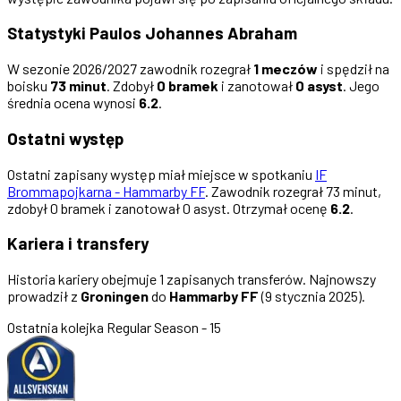
Statystyki Paulos Johannes Abraham
W sezonie 2026/2027 zawodnik rozegrał
1 meczów
i spędził na
boisku
73 minut
. Zdobył
0 bramek
i zanotował
0 asyst
. Jego
średnia ocena wynosi
6.2
.
Ostatni występ
Ostatni zapisany występ miał miejsce w spotkaniu
IF
Brommapojkarna - Hammarby FF
. Zawodnik rozegrał 73 minut,
zdobył 0 bramek i zanotował 0 asyst. Otrzymał ocenę
6.2
.
Kariera i transfery
Historia kariery obejmuje 1 zapisanych transferów. Najnowszy
prowadził z
Groningen
do
Hammarby FF
(9 stycznia 2025).
Ostatnia kolejka
Regular Season - 15