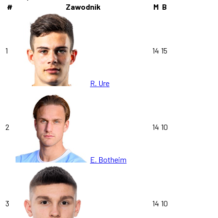
#
Zawodnik
M
B
1
14
15
R. Ure
2
14
10
E. Botheim
3
14
10