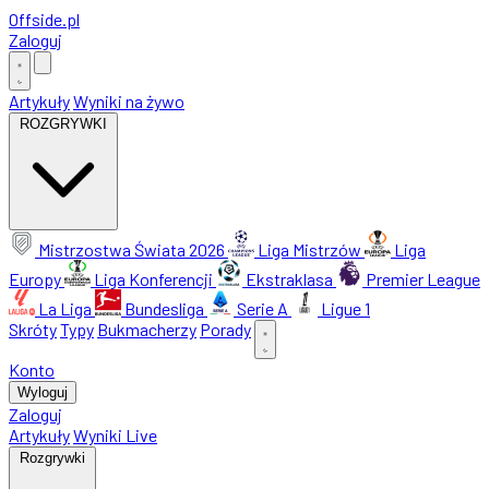
Offside
.
pl
Zaloguj
Artykuły
Wyniki na żywo
ROZGRYWKI
Mistrzostwa Świata 2026
Liga Mistrzów
Liga
Europy
Liga Konferencji
Ekstraklasa
Premier League
La Liga
Bundesliga
Serie A
Ligue 1
Skróty
Typy
Bukmacherzy
Porady
Konto
Wyloguj
Zaloguj
Artykuły
Wyniki Live
Rozgrywki