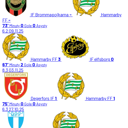
IF Brommapojkarna
-
Hammarby
FF
-
73'
0
0
Minuty
Gole
Asysty
6.2
09.11.25
Hammarby FF
3
IF elfsborg
0
67'
2
0
Minuty
Gole
Asysty
8.3
03.11.25
Degerfors IF
1
Hammarby FF
1
75'
0
0
Minuty
Gole
Asysty
6.3
27.10.25