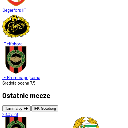
Degerfors IF
IF elfsborg
IF Brommapojkarna
Średnia ocena
7.5
Ostatnie mecze
Hammarby FF
IFK Goteborg
26.07.26