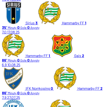
Sirius
3
Hammarby FF
1
35'
0
0
Minuty
Gole
Asysty
7.0
17.08.25
Hammarby FF
1
Gais
2
86'
0
0
Minuty
Gole
Asysty
6.9
10.08.25
IFK Norrkoping
0
Hammarby FF
2
86'
0
0
Minuty
Gole
Asysty
7.9
27.07.25