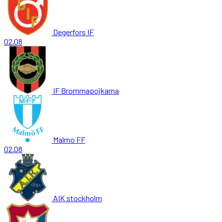
Degerfors IF
02.08
IF Brommapojkarna
Malmo FF
02.08
AIK stockholm