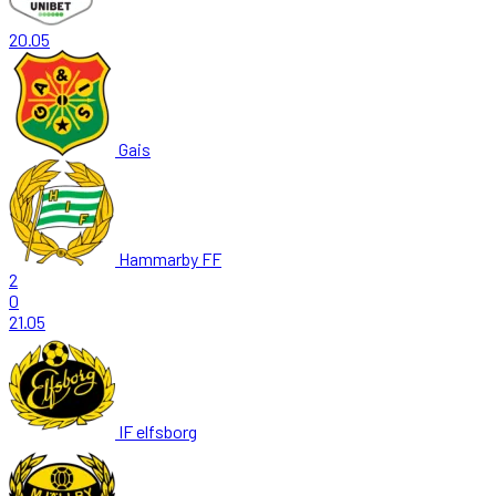
20.05
Gais
Hammarby FF
2
0
21.05
IF elfsborg