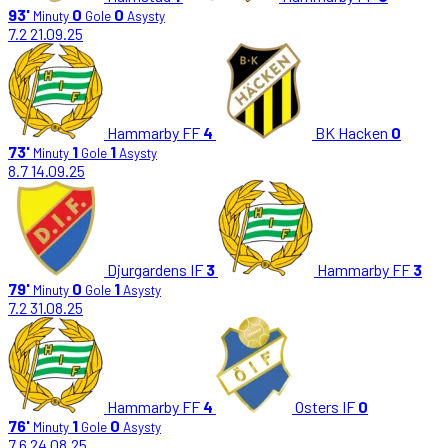
93'
0
0
Minuty
Gole
Asysty
7.2
21.09.25
Hammarby FF
4
BK Hacken
0
73'
1
1
Minuty
Gole
Asysty
8.7
14.09.25
Djurgardens IF
3
Hammarby FF
3
79'
0
1
Minuty
Gole
Asysty
7.2
31.08.25
Hammarby FF
4
Osters IF
0
76'
1
0
Minuty
Gole
Asysty
7.6
24.08.25