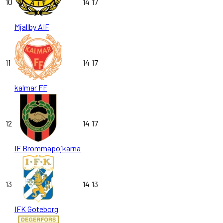
10
14
17
Mjallby AIF
11
14
17
kalmar FF
12
14
17
IF Brommapojkarna
13
14
13
IFK Goteborg