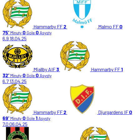
Hammarby FF
2
Malmo FF
0
75'
0
0
Minuty
Gole
Asysty
6.9
18.04.25
Mjallby AIF
3
Hammarby FF
1
32'
0
0
Minuty
Gole
Asysty
6.7
13.04.25
Hammarby FF
2
Djurgardens IF
0
69'
0
1
Minuty
Gole
Asysty
7.0
06.04.25