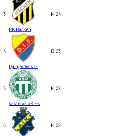
3
14
24
BK Hacken
4
13
23
Djurgardens IF
5
14
22
Vasteras SK FK
6
14
22