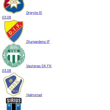
Orgryte IS
03.08
Djurgardens IF
Vasteras SK FK
03.08
Halmstad