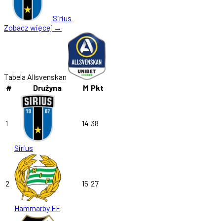
Sirius
Zobacz więcej →
Tabela Allsvenskan
#
Drużyna
M
Pkt
1
14
38
Sirius
2
15
27
Hammarby FF