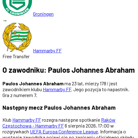
Groningen
→
Hammarby FF
Free Transfer
O zawodniku: Paulos Johannes Abraham
Paulos Johannes Abraham
ma 23 lat, mierzy 178 i jest
zawodnikiem klubu
Hammarby FF
. Jego pozycja to napastnik.
Gra z numerem 7.
Następny mecz Paulos Johannes Abraham
Klub
Hammarby FF
rozegra następne spotkanie
Raków
Częstochowa - Hammarby FF
6 sierpnia 2026, 17:00 w
rozgrywkach
UEFA Europa Conference League
. Informacja o
występie zawodnika pojawi się po zapisaniu oficjalnego składu.