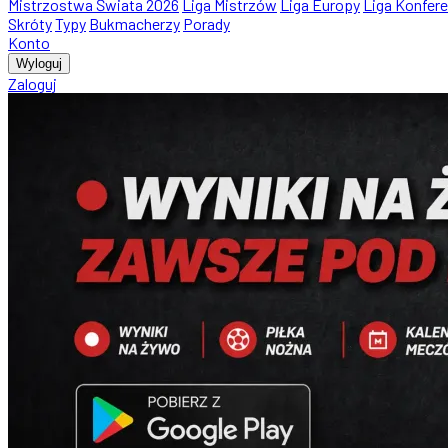
Mistrzostwa Świata 2026
Liga Mistrzów
Liga Europy
Liga Konfere
Skróty
Typy
Bukmacherzy
Porady
Konto
Wyloguj
Zaloguj