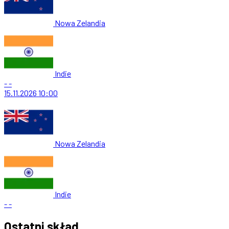
Nowa Zelandia
Indie
-
-
15.11.2026
10:00
Nowa Zelandia
Indie
-
-
Ostatni skład