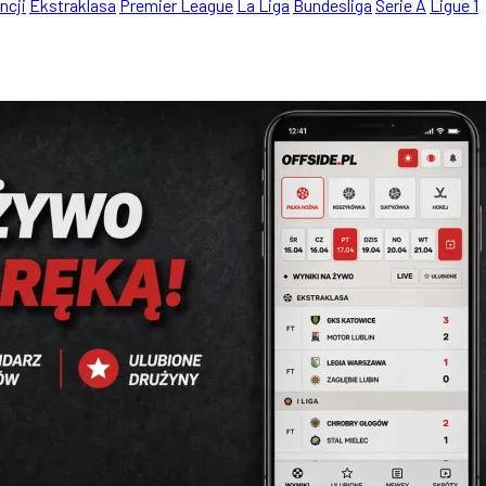
ncji
Ekstraklasa
Premier League
La Liga
Bundesliga
Serie A
Ligue 1