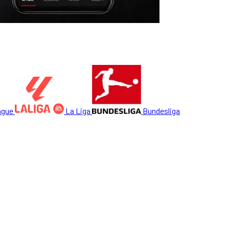
ague
La Liga
Bundesliga