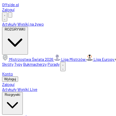
Offside
.
pl
Zaloguj
Artykuły
Wyniki na żywo
ROZGRYWKI
Mistrzostwa Świata 2026
Liga Mistrzów
Liga Europy
Skróty
Typy
Bukmacherzy
Porady
Konto
Wyloguj
Zaloguj
Artykuły
Wyniki Live
Rozgrywki