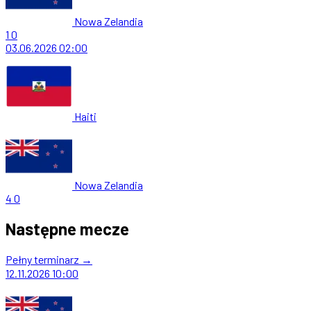
Nowa Zelandia
1
0
03.06.2026
02:00
Haiti
Nowa Zelandia
4
0
Następne mecze
Pełny terminarz →
12.11.2026
10:00