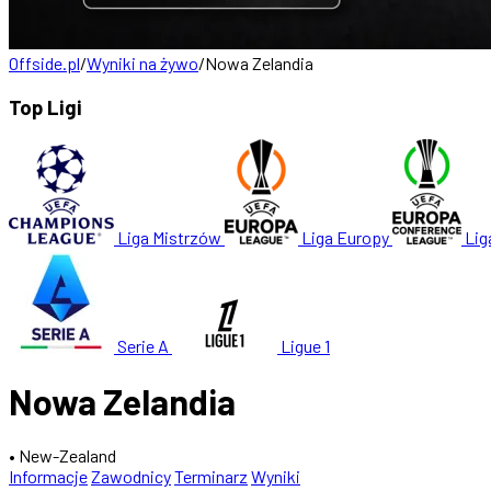
Offside.pl
/
Wyniki na żywo
/
Nowa Zelandia
Top Ligi
Liga Mistrzów
Liga Europy
Lig
Serie A
Ligue 1
Nowa Zelandia
• New-Zealand
Informacje
Zawodnicy
Terminarz
Wyniki