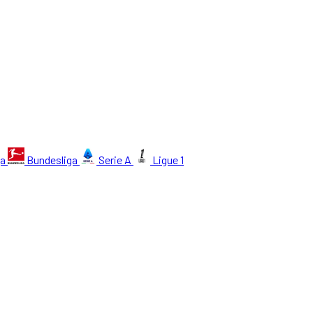
ga
Bundesliga
Serie A
Ligue 1