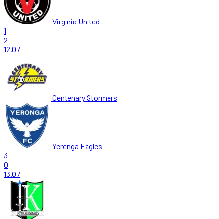
Virginia United
1
2
12.07
Centenary Stormers
Yeronga Eagles
3
0
13.07