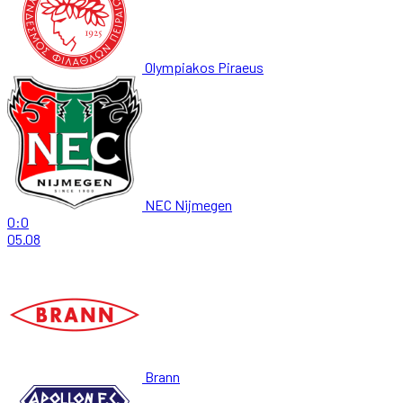
Olympiakos Piraeus
NEC Nijmegen
0:0
05.08
Brann