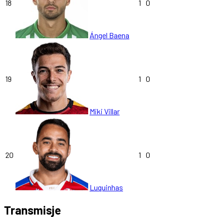
18
1
0
Ángel Baena
19
1
0
Miki Villar
20
1
0
Luquinhas
Transmisje