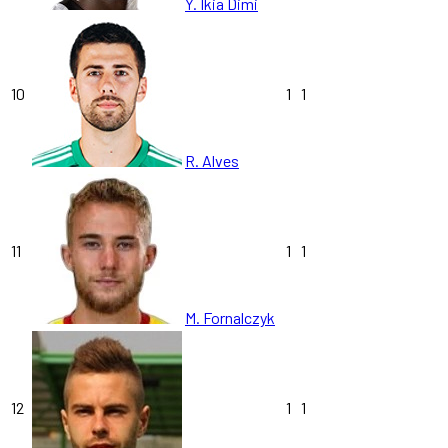
Y. Ikia Dimi
10
1
1
R. Alves
11
1
1
M. Fornalczyk
12
1
1