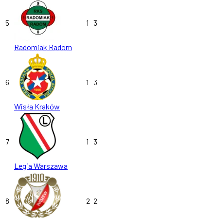
5
1
3
Radomiak Radom
6
1
3
Wisła Kraków
7
1
3
Legia Warszawa
8
2
2