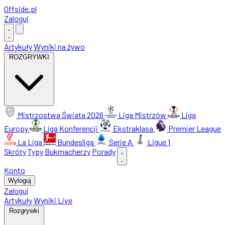
Offside
.
pl
Zaloguj
Artykuły
Wyniki na żywo
ROZGRYWKI
Mistrzostwa Świata 2026
Liga Mistrzów
Liga
Europy
Liga Konferencji
Ekstraklasa
Premier League
La Liga
Bundesliga
Serie A
Ligue 1
Skróty
Typy
Bukmacherzy
Porady
Konto
Wyloguj
Zaloguj
Artykuły
Wyniki Live
Rozgrywki