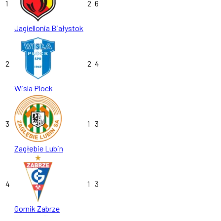
1
2
6
Jagiellonia Białystok
2
2
4
Wisla Plock
3
1
3
Zagłębie Lubin
4
1
3
Gornik Zabrze