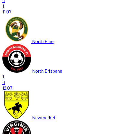
6
1
11.07
North Pine
North Brisbane
1
0
12.07
Newmarket