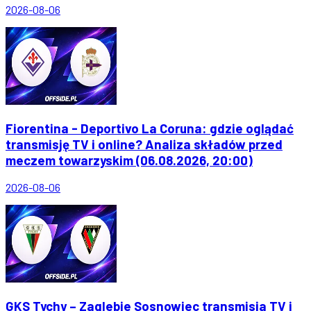
2026-08-06
Fiorentina - Deportivo La Coruna: gdzie oglądać
transmisję TV i online? Analiza składów przed
meczem towarzyskim (06.08.2026, 20:00)
2026-08-06
GKS Tychy – Zaglebie Sosnowiec transmisja TV i