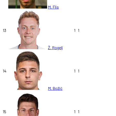
M. Flis
13
1
1
Ž. Rogelj
14
1
1
M. Božić
15
1
1