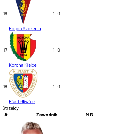
16
1
0
Pogon Szczecin
17
1
0
Korona Kielce
18
1
0
Piast Gliwice
Strzelcy
#
Zawodnik
M
B