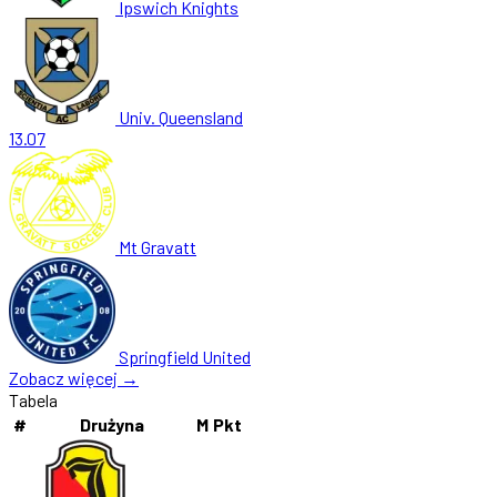
Ipswich Knights
Univ. Queensland
13.07
Mt Gravatt
Springfield United
Zobacz więcej →
Tabela
#
Drużyna
M
Pkt