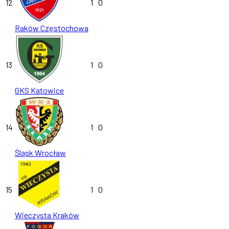
12
1
0
Raków Częstochowa
13
1
0
GKS Katowice
14
1
0
Śląsk Wrocław
15
1
0
Wieczysta Kraków