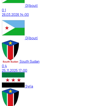
Djibouti
0
1
26.03.2026
14:00
Djibouti
South Sudan
0
4
25.11.2025
17:00
Syria