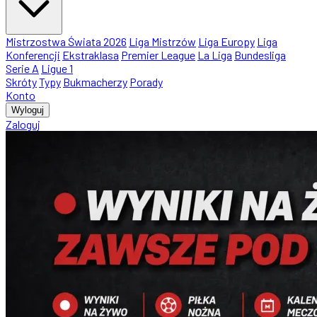
Mistrzostwa Świata 2026
Liga Mistrzów
Liga Europy
Liga
Konferencji
Ekstraklasa
Premier League
La Liga
Bundesliga
Serie A
Ligue 1
Skróty
Typy
Bukmacherzy
Porady
Konto
Wyloguj
Zaloguj