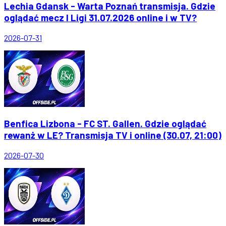
Lechia Gdansk - Warta Poznań transmisja. Gdzie
oglądać mecz I Ligi 31.07.2026 online i w TV?
2026-07-31
Benfica Lizbona - FC ST. Gallen. Gdzie oglądać
rewanż w LE? Transmisja TV i online (30.07, 21:00)
2026-07-30