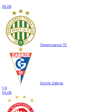
05.08
Ferencvarosi TC
Gornik Zabrze
1:0
04.08