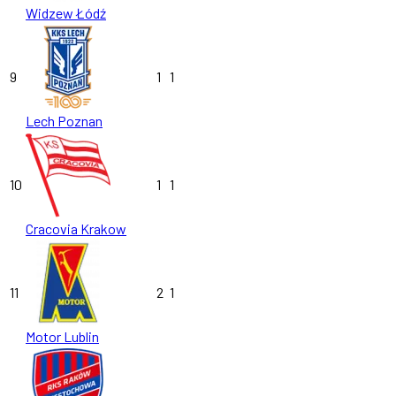
Widzew Łódź
9
1
1
Lech Poznan
10
1
1
Cracovia Krakow
11
2
1
Motor Lublin