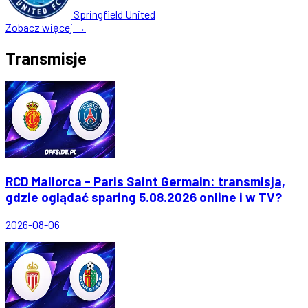
Springfield United
Zobacz więcej →
Transmisje
RCD Mallorca - Paris Saint Germain: transmisja,
gdzie oglądać sparing 5.08.2026 online i w TV?
2026-08-06