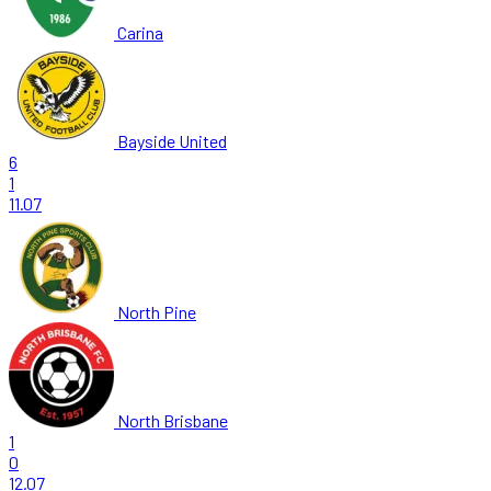
Carina
Bayside United
6
1
11.07
North Pine
North Brisbane
1
0
12.07