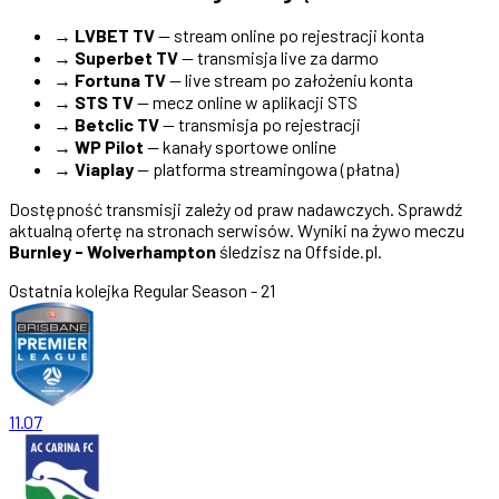
→
LVBET TV
— stream online po rejestracji konta
→
Superbet TV
— transmisja live za darmo
→
Fortuna TV
— live stream po założeniu konta
→
STS TV
— mecz online w aplikacji STS
→
Betclic TV
— transmisja po rejestracji
→
WP Pilot
— kanały sportowe online
→
Viaplay
— platforma streamingowa (płatna)
Dostępność transmisji zależy od praw nadawczych. Sprawdź
aktualną ofertę na stronach serwisów. Wyniki na żywo meczu
Burnley - Wolverhampton
śledzisz na Offside.pl.
Ostatnia kolejka
Regular Season - 21
11.07