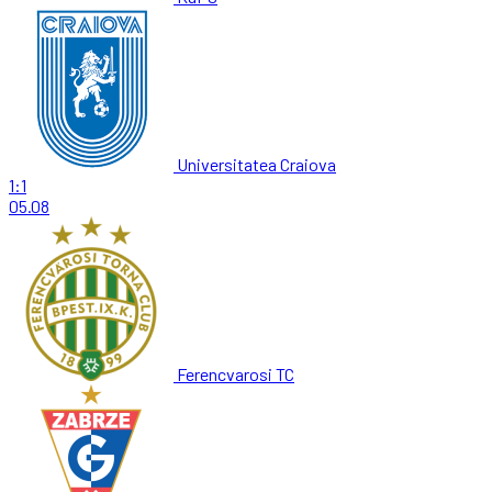
Universitatea Craiova
1:1
05.08
Ferencvarosi TC