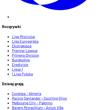
Rozgrywki
Liga Mistrzów
Liga Europejska
Ekstraklasa
Premier League
Primera Division
Bundesliga
Eredivisie
Ligue 1
1 Liga Polska
Dzisiaj grają
Cordoba – Almeria
Racing Santander – Sporting Gijon
Melbourne City – Palermo
Bayern Monachium – Aston Villa