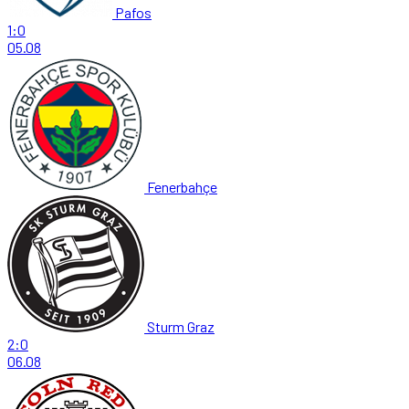
Pafos
1:0
05.08
Fenerbahçe
Sturm Graz
2:0
06.08