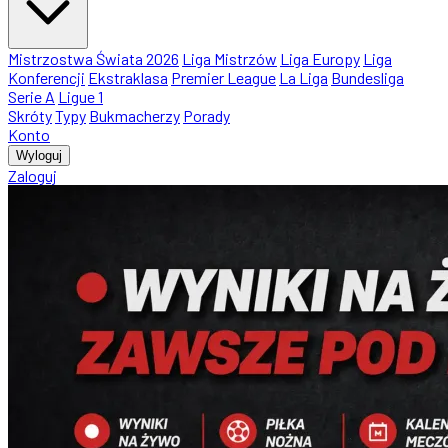
Mistrzostwa Świata 2026
Liga Mistrzów
Liga Europy
Liga
Konferencji
Ekstraklasa
Premier League
La Liga
Bundesliga
Serie A
Ligue 1
Skróty
Typy
Bukmacherzy
Porady
Konto
Wyloguj
Zaloguj