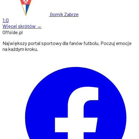
Gornik Zabrze
1:0
Więcej skrótów →
Offside
.
pl
Największy portal sportowy dla fanów futbolu. Poczuj emocje
na każdym kroku.