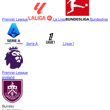
Premier League
La Liga
Bundesliga
Serie A
Ligue 1
Premier League
england
Burnley