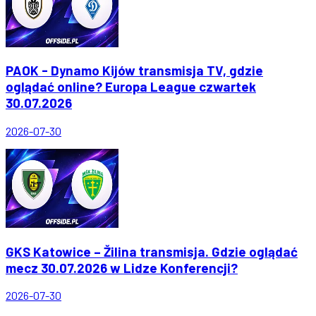
PAOK - Dynamo Kijów transmisja TV, gdzie
oglądać online? Europa League czwartek
30.07.2026
2026-07-30
GKS Katowice – Žilina transmisja. Gdzie oglądać
mecz 30.07.2026 w Lidze Konferencji?
2026-07-30