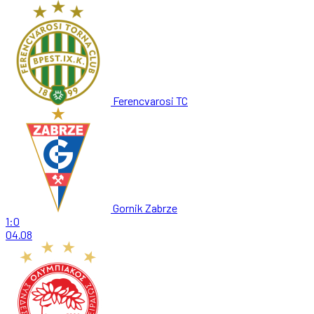
Ferencvarosi TC
Gornik Zabrze
1:0
04.08