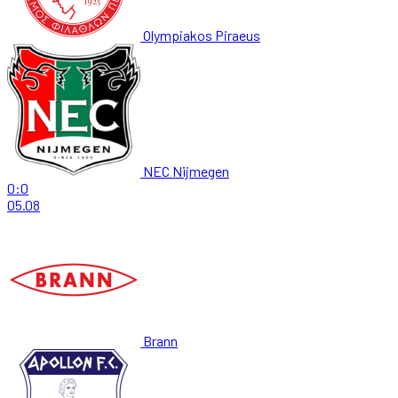
Olympiakos Piraeus
NEC Nijmegen
0:0
05.08
Brann