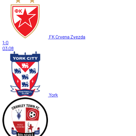
FK Crvena Zvezda
1:0
03.08
York