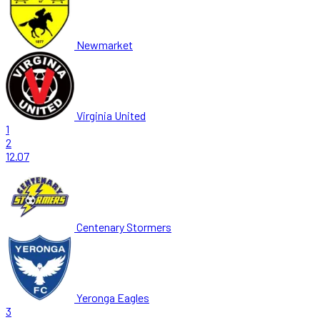
Newmarket
Virginia United
1
2
12.07
Centenary Stormers
Yeronga Eagles
3