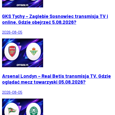
GKS Tychy – Zaglebie Sosnowiec transmisja TV i
online. Gdzie obejrzeć 5.08.2026?
2026-08-05
Arsenal Londyn – Real Betis transmisja TV. Gdzie
oglądać mecz towarzyski 05.08.2026?
2026-08-05