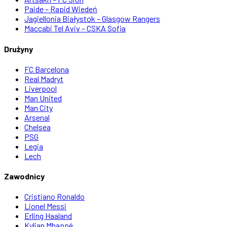
Paide – Rapid Wiedeń
Jagiellonia Białystok – Glasgow Rangers
Maccabi Tel Aviv – CSKA Sofia
Drużyny
FC Barcelona
Real Madryt
Liverpool
Man United
Man City
Arsenal
Chelsea
PSG
Legia
Lech
Zawodnicy
Cristiano Ronaldo
Lionel Messi
Erling Haaland
Kylian Mbappé