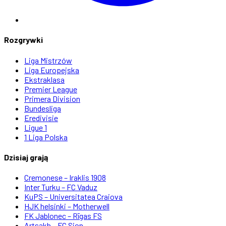
Rozgrywki
Liga Mistrzów
Liga Europejska
Ekstraklasa
Premier League
Primera Division
Bundesliga
Eredivisie
Ligue 1
1 Liga Polska
Dzisiaj grają
Cremonese – Iraklis 1908
Inter Turku – FC Vaduz
KuPS – Universitatea Craiova
HJK helsinki – Motherwell
FK Jablonec – Rīgas FS
Artsakh – FC Sion