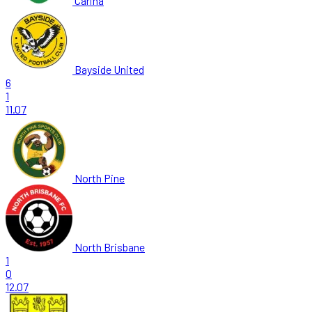
Carina
Bayside United
6
1
11.07
North Pine
North Brisbane
1
0
12.07