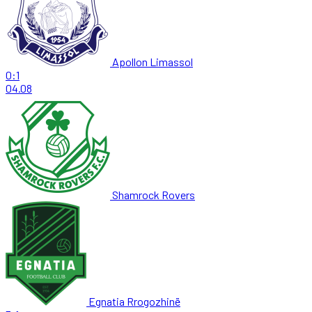
Apollon Limassol
0:1
04.08
Shamrock Rovers
Egnatia Rrogozhinë