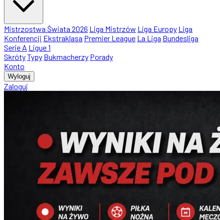
Mistrzostwa Świata 2026
Liga Mistrzów
Liga Europy
Liga
Konferencji
Ekstraklasa
Premier League
La Liga
Bundesliga
Serie A
Ligue 1
Skróty
Typy
Bukmacherzy
Porady
Konto
Wyloguj
Zaloguj