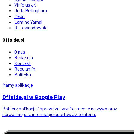
Vinicius Jr.
Jude Bellingham
Pedri
Lamine Yamal
R. Lewandowski
Offside.pl
O nas
Redakcja
Kontakt
Regulamin
Polityka
Mamy aplikacje
Offside
.
pl
w Google Play
Pobierz aplikacje i sprawdzaj wyniki, mecze na zywo oraz
najwazniejsze informacje sportowe z telefonu.