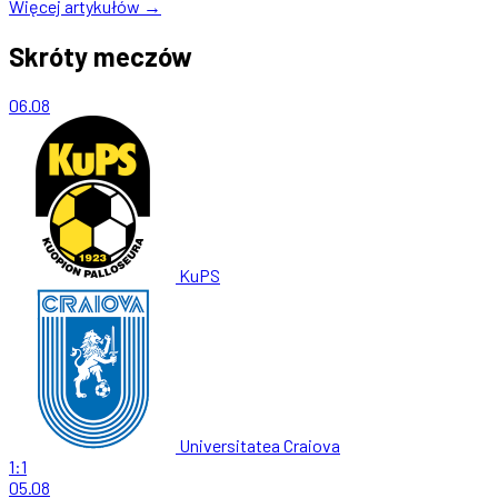
Więcej artykułów →
Skróty meczów
06.08
KuPS
Universitatea Craiova
1:1
05.08