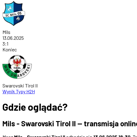
Mils
13.06.2025
3
:
1
Koniec
Swarovski Tirol II
Wynik
Typy
H2H
Gdzie oglądać?
Mils - Swarovski Tirol II — transmisja online
Mecz
Mils - Swarovski Tirol II
odbędzie się
13.06.2025 18:30
. T