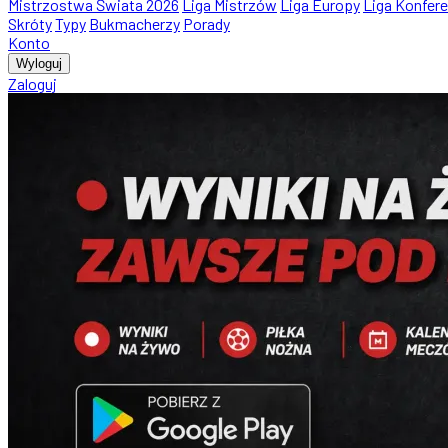
Mistrzostwa Świata 2026
Liga Mistrzów
Liga Europy
Liga Konfere
Skróty
Typy
Bukmacherzy
Porady
Konto
Wyloguj
Zaloguj