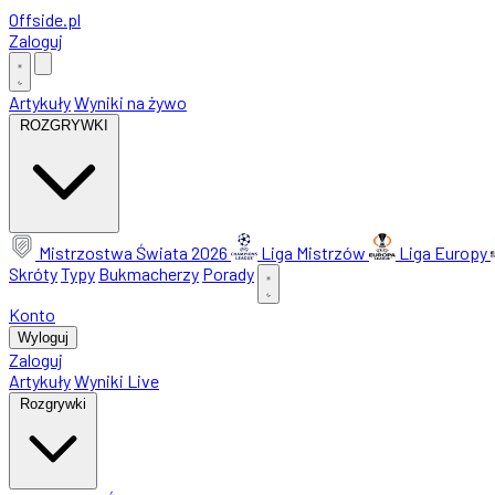
Offside
.
pl
Zaloguj
Artykuły
Wyniki na żywo
ROZGRYWKI
Mistrzostwa Świata 2026
Liga Mistrzów
Liga Europy
Skróty
Typy
Bukmacherzy
Porady
Konto
Wyloguj
Zaloguj
Artykuły
Wyniki Live
Rozgrywki