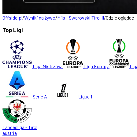
Offside.pl
/
Wyniki na żywo
/
Mils - Swarovski Tirol II
/
Gdzie oglądać
Top Ligi
Liga Mistrzów
Liga Europy
Lig
Serie A
Ligue 1
Landesliga - Tirol
austria