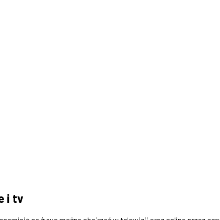
 i tv
ransmisję na żywo można obejrzeć w telewizji oraz online przez s