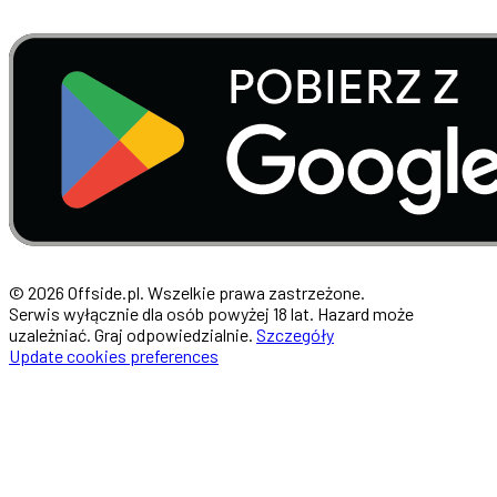
© 2026 Offside.pl. Wszelkie prawa zastrzeżone.
Serwis wyłącznie dla osób powyżej 18 lat. Hazard może
uzależniać. Graj odpowiedzialnie.
Szczegóły
Update cookies preferences