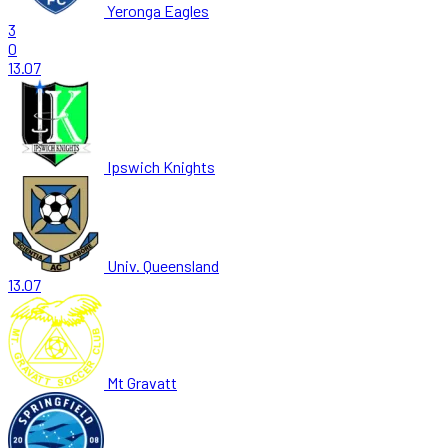
Yeronga Eagles
3
0
13.07
Ipswich Knights
Univ. Queensland
13.07
Mt Gravatt