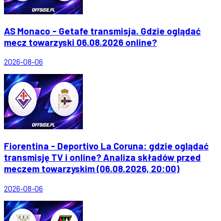
AS Monaco - Getafe transmisja. Gdzie oglądać
mecz towarzyski 06.08.2026 online?
2026-08-06
Fiorentina - Deportivo La Coruna: gdzie oglądać
transmisję TV i online? Analiza składów przed
meczem towarzyskim (06.08.2026, 20:00)
2026-08-06