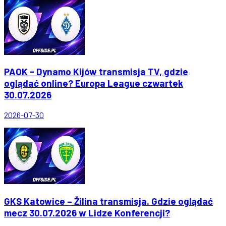
PAOK - Dynamo Kijów transmisja TV, gdzie
oglądać online? Europa League czwartek
30.07.2026
2026-07-30
GKS Katowice – Žilina transmisja. Gdzie oglądać
mecz 30.07.2026 w Lidze Konferencji?