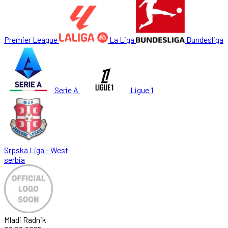
Premier League
La Liga
Bundesliga
Serie A
Ligue 1
Srpska Liga - West
serbia
Mladi Radnik