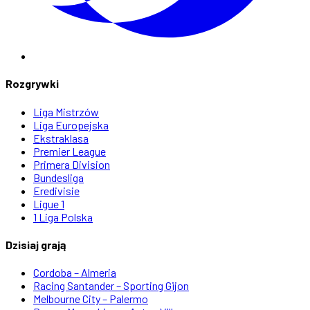
Rozgrywki
Liga Mistrzów
Liga Europejska
Ekstraklasa
Premier League
Primera Division
Bundesliga
Eredivisie
Ligue 1
1 Liga Polska
Dzisiaj grają
Cordoba – Almeria
Racing Santander – Sporting Gijon
Melbourne City – Palermo