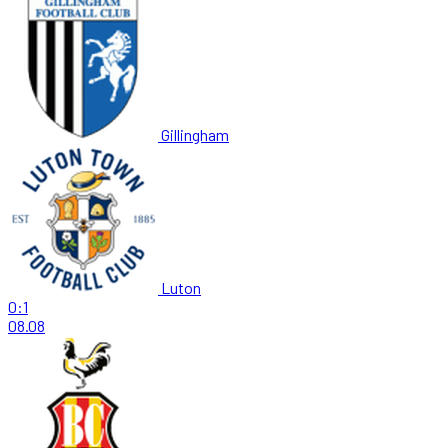
Gillingham
Luton
0:1
08.08