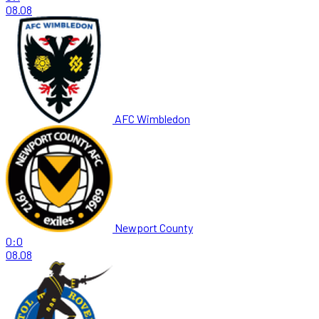
08.08
AFC Wimbledon
Newport County
0:0
08.08