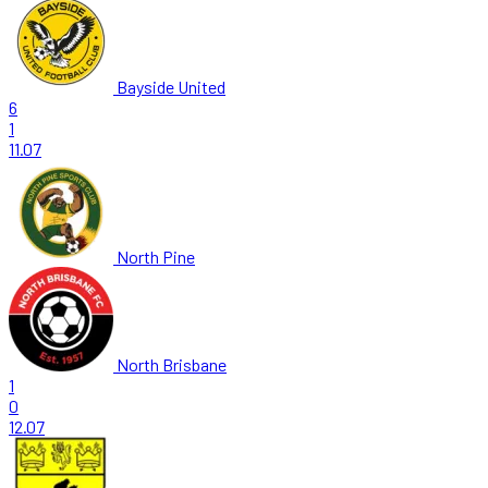
Bayside United
6
1
11.07
North Pine
North Brisbane
1
0
12.07