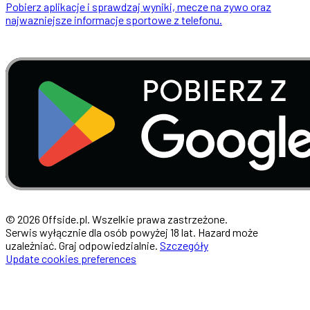
Pobierz aplikacje i sprawdzaj wyniki, mecze na zywo oraz
najwazniejsze informacje sportowe z telefonu.
© 2026 Offside.pl. Wszelkie prawa zastrzeżone.
Serwis wyłącznie dla osób powyżej 18 lat. Hazard może
uzależniać. Graj odpowiedzialnie.
Szczegóły
Update cookies preferences