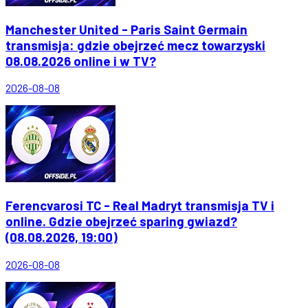
Manchester United - Paris Saint Germain
transmisja: gdzie obejrzeć mecz towarzyski
08.08.2026 online i w TV?
2026-08-08
Ferencvarosi TC - Real Madryt transmisja TV i
online. Gdzie obejrzeć sparing gwiazd?
(08.08.2026, 19:00)
2026-08-08