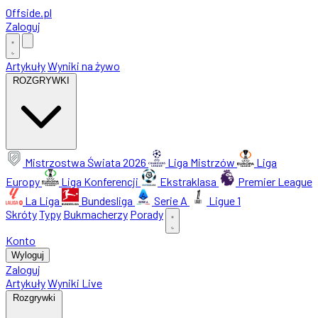
Offside
.
pl
Zaloguj
Artykuły
Wyniki na żywo
ROZGRYWKI
Mistrzostwa Świata 2026
Liga Mistrzów
Liga
Europy
Liga Konferencji
Ekstraklasa
Premier League
La Liga
Bundesliga
Serie A
Ligue 1
Skróty
Typy
Bukmacherzy
Porady
Konto
Wyloguj
Zaloguj
Artykuły
Wyniki Live
Rozgrywki