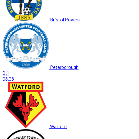
Bristol Rovers
Peterborough
0:1
08.08
Watford