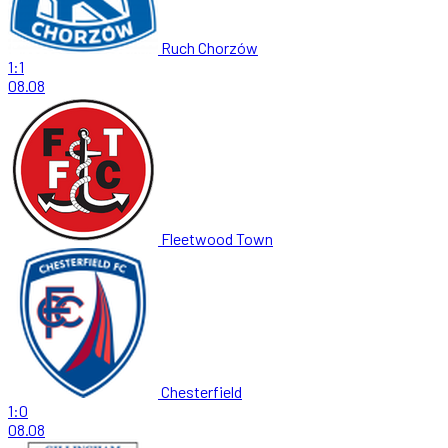
Ruch Chorzów
1:1
08.08
Fleetwood Town
Chesterfield
1:0
08.08