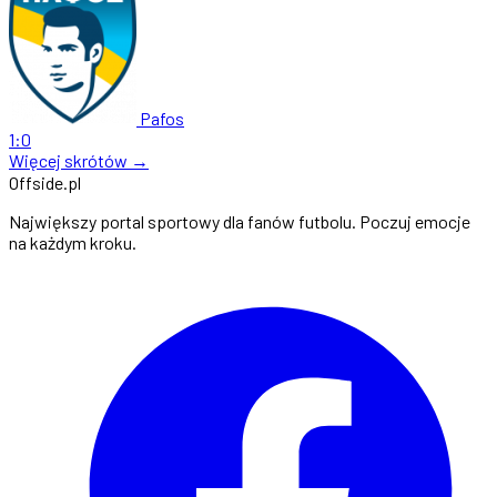
Pafos
1:0
Więcej skrótów →
Offside
.
pl
Największy portal sportowy dla fanów futbolu. Poczuj emocje
na każdym kroku.