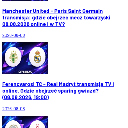
Manchester United - Paris Saint Germain
transmisja: gdzie obejrzeć mecz towarzyski
08.08.2026 online i w TV?
2026-08-08
Ferencvarosi TC - Real Madryt transmisja TV i
online. Gdzie obejrzeć sparing gwiazd?
(08.08.2026, 19:00)
2026-08-08