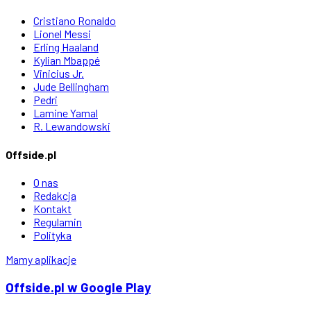
Cristiano Ronaldo
Lionel Messi
Erling Haaland
Kylian Mbappé
Vinicius Jr.
Jude Bellingham
Pedri
Lamine Yamal
R. Lewandowski
Offside.pl
O nas
Redakcja
Kontakt
Regulamin
Polityka
Mamy aplikacje
Offside
.
pl
w Google Play