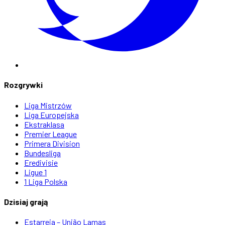
Rozgrywki
Liga Mistrzów
Liga Europejska
Ekstraklasa
Premier League
Primera Division
Bundesliga
Eredivisie
Ligue 1
1 Liga Polska
Dzisiaj grają
Estarreja – União Lamas