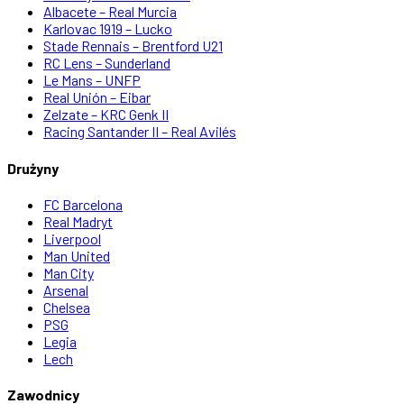
Albacete – Real Murcia
Karlovac 1919 – Lucko
Stade Rennais – Brentford U21
RC Lens – Sunderland
Le Mans – UNFP
Real Unión – Eibar
Zelzate – KRC Genk II
Racing Santander II – Real Avilés
Drużyny
FC Barcelona
Real Madryt
Liverpool
Man United
Man City
Arsenal
Chelsea
PSG
Legia
Lech
Zawodnicy