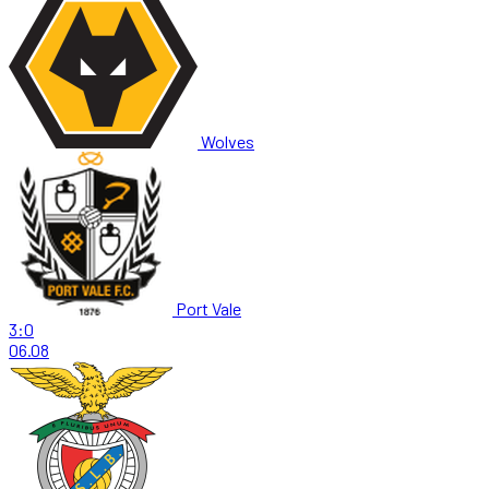
Wolves
Port Vale
3:0
06.08