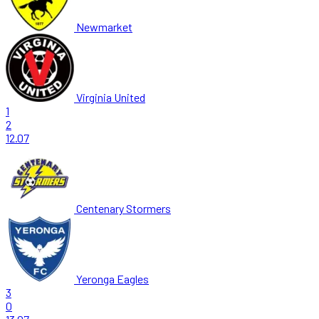
Newmarket
Virginia United
1
2
12.07
Centenary Stormers
Yeronga Eagles
3
0