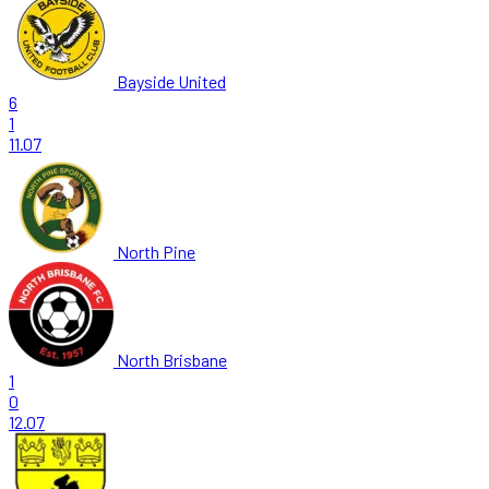
Bayside United
6
1
11.07
North Pine
North Brisbane
1
0
12.07