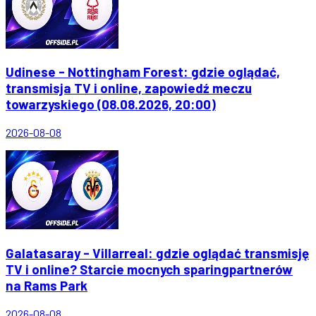
Udinese - Nottingham Forest: gdzie oglądać,
transmisja TV i online, zapowiedź meczu
towarzyskiego (08.08.2026, 20:00)
2026-08-08
Galatasaray - Villarreal: gdzie oglądać transmisję
TV i online? Starcie mocnych sparingpartnerów
na Rams Park
2026-08-08