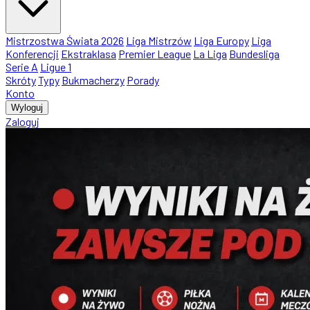
Mistrzostwa Świata 2026
Liga Mistrzów
Liga Europy
Liga
Konferencji
Ekstraklasa
Premier League
La Liga
Bundesliga
Serie A
Ligue 1
Skróty
Typy
Bukmacherzy
Porady
Konto
Wyloguj
Zaloguj