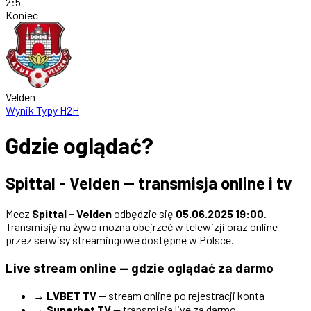
2
:
5
Koniec
Velden
Wynik
Typy
H2H
Gdzie oglądać?
Spittal - Velden — transmisja online i tv
Mecz
Spittal - Velden
odbędzie się
05.06.2025 19:00
.
Transmisję na żywo można obejrzeć w telewizji oraz online
przez serwisy streamingowe dostępne w Polsce.
Live stream online — gdzie oglądać za darmo
→
LVBET TV
— stream online po rejestracji konta
→
Superbet TV
— transmisja live za darmo