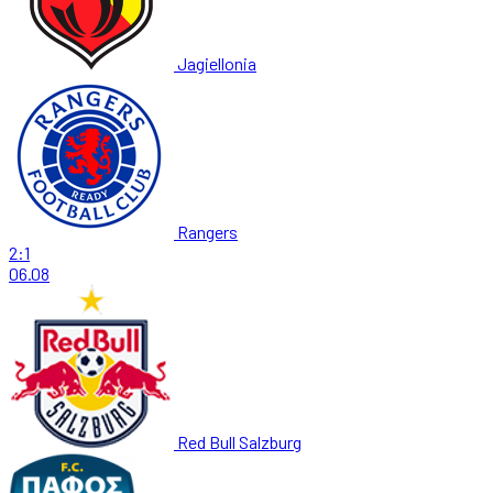
Jagiellonia
Rangers
2:1
06.08
Red Bull Salzburg