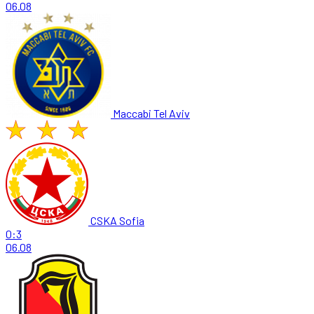
06.08
Maccabi Tel Aviv
CSKA Sofia
0:3
06.08