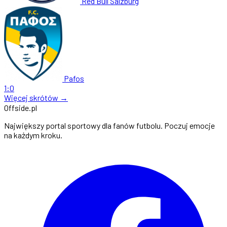
Red Bull Salzburg
Pafos
1:0
Więcej skrótów →
Offside
.
pl
Największy portal sportowy dla fanów futbolu. Poczuj emocje
na każdym kroku.