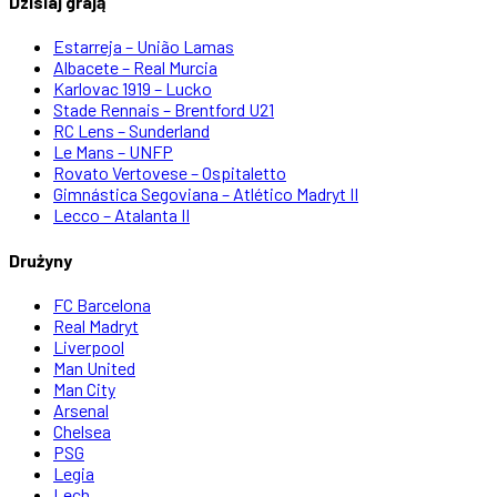
Dzisiaj grają
Estarreja – União Lamas
Albacete – Real Murcia
Karlovac 1919 – Lucko
Stade Rennais – Brentford U21
RC Lens – Sunderland
Le Mans – UNFP
Rovato Vertovese – Ospitaletto
Gimnástica Segoviana – Atlético Madryt II
Lecco – Atalanta II
Drużyny
FC Barcelona
Real Madryt
Liverpool
Man United
Man City
Arsenal
Chelsea
PSG
Legia
Lech