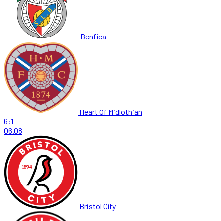
Benfica
Heart Of Midlothian
6:1
06.08
Bristol City