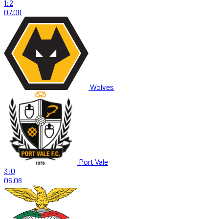
1:2
07.08
Wolves
Port Vale
3:0
06.08