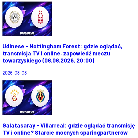
Udinese - Nottingham Forest: gdzie oglądać,
transmisja TV i online, zapowiedź meczu
towarzyskiego (08.08.2026, 20:00)
2026-08-08
Galatasaray - Villarreal: gdzie oglądać transmisję
TV i online? Starcie mocnych sparingpartnerów