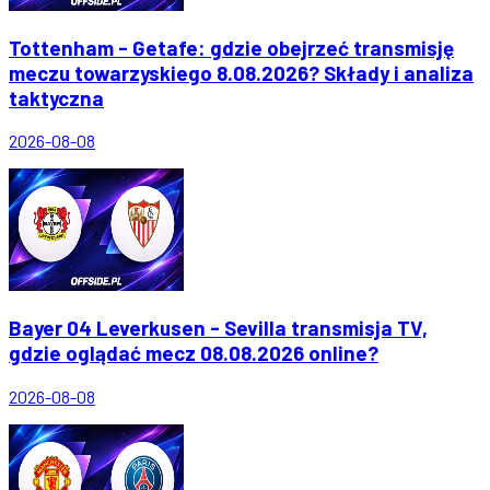
Tottenham - Getafe: gdzie obejrzeć transmisję
meczu towarzyskiego 8.08.2026? Składy i analiza
taktyczna
2026-08-08
Bayer 04 Leverkusen - Sevilla transmisja TV,
gdzie oglądać mecz 08.08.2026 online?
2026-08-08