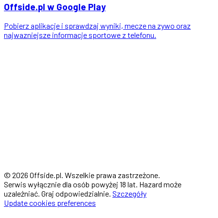
Offside
.
pl
w Google Play
Pobierz aplikacje i sprawdzaj wyniki, mecze na zywo oraz
najwazniejsze informacje sportowe z telefonu.
© 2026 Offside.pl. Wszelkie prawa zastrzeżone.
Serwis wyłącznie dla osób powyżej 18 lat. Hazard może
uzależniać. Graj odpowiedzialnie.
Szczegóły
Update cookies preferences