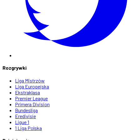
Rozgrywki
Liga Mistrzów
Liga Europejska
Ekstraklasa
Premier League
Primera Division
Bundesliga
Eredivisie
Ligue 1
1 Liga Polska