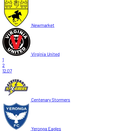
Newmarket
Virginia United
1
2
12.07
Centenary Stormers
Yeronga Eagles