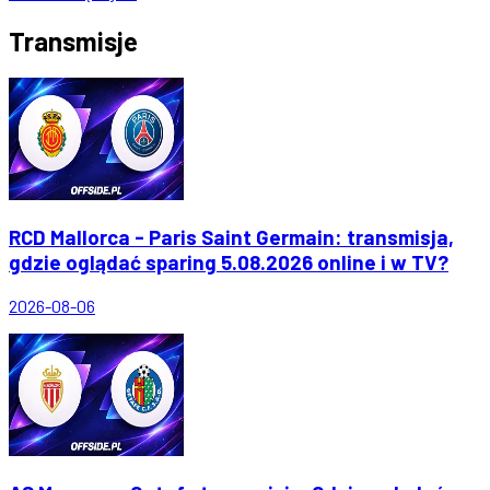
Transmisje
RCD Mallorca - Paris Saint Germain: transmisja,
gdzie oglądać sparing 5.08.2026 online i w TV?
2026-08-06