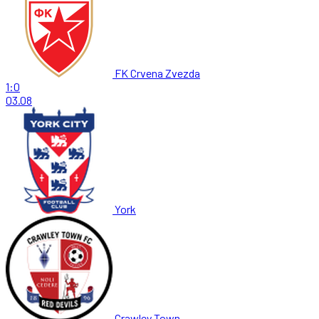
FK Crvena Zvezda
1:0
03.08
York
Crawley Town