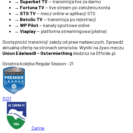
→
Superbet TV
— transmisja live za darmo
→
Fortuna TV
— live stream po założeniu konta
→
STS TV
— mecz online w aplikacji STS
→
Betclic TV
— transmisja po rejestracji
→
WP Pilot
— kanały sportowe online
→
Viaplay
— platforma streamingowa (płatna)
Dostępność transmisji zależy od praw nadawczych. Sprawdź
aktualną ofertę na stronach serwisów. Wyniki na żywo meczu
Union Edelweiß - Ostermiething
śledzisz na Offside.pl.
Ostatnia kolejka
Regular Season - 21
11.07
Carina