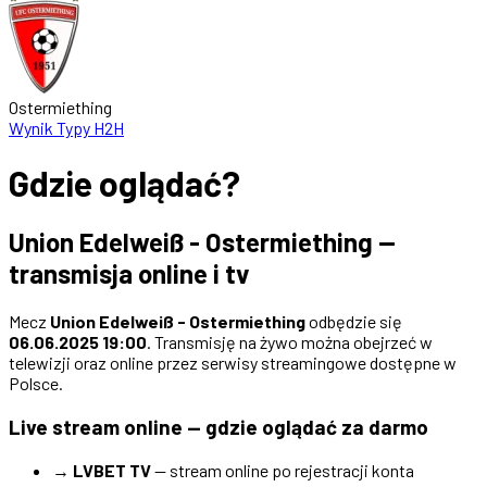
Ostermiething
Wynik
Typy
H2H
Gdzie oglądać?
Union Edelweiß - Ostermiething —
transmisja online i tv
Mecz
Union Edelweiß - Ostermiething
odbędzie się
06.06.2025 19:00
. Transmisję na żywo można obejrzeć w
telewizji oraz online przez serwisy streamingowe dostępne w
Polsce.
Live stream online — gdzie oglądać za darmo
→
LVBET TV
— stream online po rejestracji konta