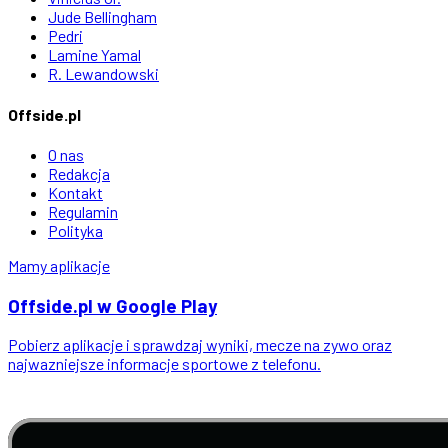
Jude Bellingham
Pedri
Lamine Yamal
R. Lewandowski
Offside.pl
O nas
Redakcja
Kontakt
Regulamin
Polityka
Mamy aplikacje
Offside
.
pl
w Google Play
Pobierz aplikacje i sprawdzaj wyniki, mecze na zywo oraz
najwazniejsze informacje sportowe z telefonu.