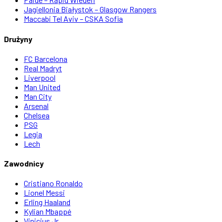
Jagiellonia Białystok – Glasgow Rangers
Maccabi Tel Aviv – CSKA Sofia
Drużyny
FC Barcelona
Real Madryt
Liverpool
Man United
Man City
Arsenal
Chelsea
PSG
Legia
Lech
Zawodnicy
Cristiano Ronaldo
Lionel Messi
Erling Haaland
Kylian Mbappé
Vinicius Jr.