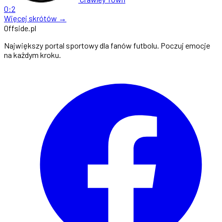
0:2
Więcej skrótów →
Offside
.
pl
Największy portal sportowy dla fanów futbolu. Poczuj emocje
na każdym kroku.