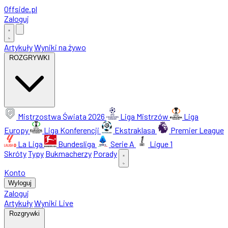
Offside
.
pl
Zaloguj
Artykuły
Wyniki na żywo
ROZGRYWKI
Mistrzostwa Świata 2026
Liga Mistrzów
Liga
Europy
Liga Konferencji
Ekstraklasa
Premier League
La Liga
Bundesliga
Serie A
Ligue 1
Skróty
Typy
Bukmacherzy
Porady
Konto
Wyloguj
Zaloguj
Artykuły
Wyniki Live
Rozgrywki