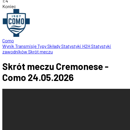
1
:
4
Koniec
Como
Wynik
Transmisje
Typy
Składy
Statystyki
H2H
Statystyki
zawodników
Skrót meczu
Skrót meczu Cremonese -
Como 24.05.2026