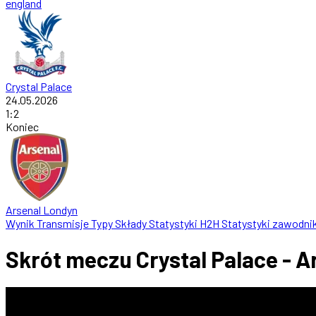
england
Crystal Palace
24.05.2026
1
:
2
Koniec
Arsenal Londyn
Wynik
Transmisje
Typy
Składy
Statystyki
H2H
Statystyki zawodn
Skrót meczu Crystal Palace - 