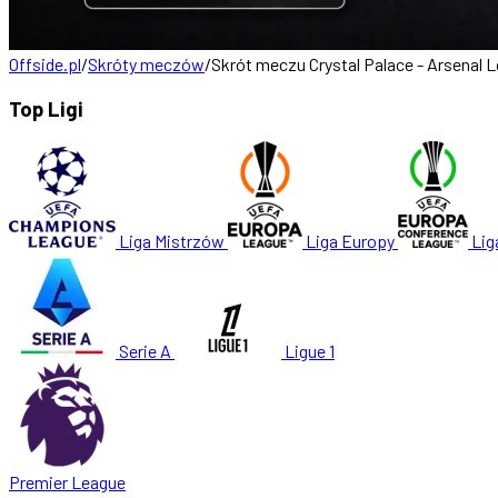
Offside.pl
/
Skróty meczów
/
Skrót meczu Crystal Palace - Arsenal 
Top Ligi
Liga Mistrzów
Liga Europy
Lig
Serie A
Ligue 1
Premier League