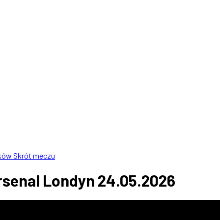
ików
Skrót meczu
Arsenal Londyn 24.05.2026