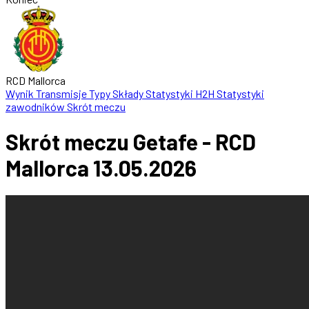
RCD Mallorca
Wynik
Transmisje
Typy
Składy
Statystyki
H2H
Statystyki
zawodników
Skrót meczu
Skrót meczu Getafe - RCD
Mallorca 13.05.2026