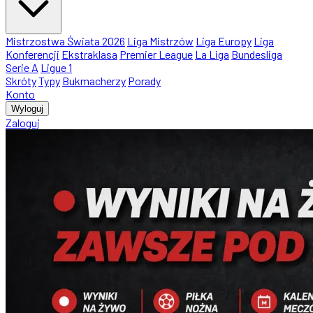
Mistrzostwa Świata 2026
Liga Mistrzów
Liga Europy
Liga
Konferencji
Ekstraklasa
Premier League
La Liga
Bundesliga
Serie A
Ligue 1
Skróty
Typy
Bukmacherzy
Porady
Konto
Wyloguj
Zaloguj