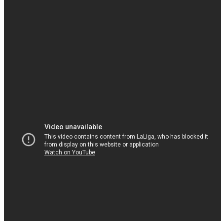
Obejrzyj
Real Betis - Levante skrót meczu
, który odbył się w
dniu (23.05.2026). Sprawdź najciekawsze sytuacje, bramki, gole i
interesujące sytuacje meczu rozgrywanego w La Liga. Sprawdź
inne popularne skróty meczów z wydarzeń z kategorii La Liga i
dyscypliny Piłka nożna. U nas znajdziesz skróty z wielu meczów
w tym również ze spotkania Real Betis - Levante, które odbyło
się w dniu 23.05.2026. U nas znajdziesz bramki, gole z
popularnego sportu jakim jest Piłka nożna.
Ostatnia kolejka
Regular Season - 21
11.07