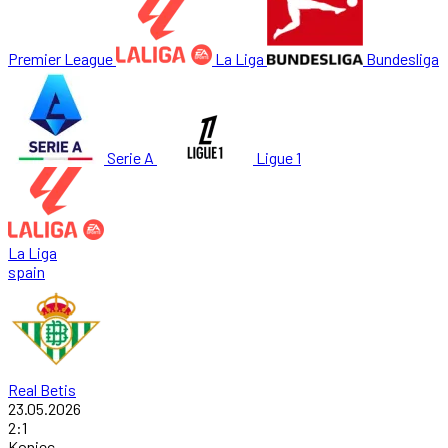
Premier League
La Liga
Bundesliga
Serie A
Ligue 1
La Liga
spain
Real Betis
23.05.2026
2
:
1
Koniec