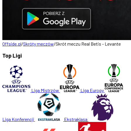
Offside.pl
/
Skróty meczów
/
Skrót meczu Real Betis - Levante
Top Ligi
Liga Mistrzów
Liga Europy
Liga Konferencji
Ekstraklasa