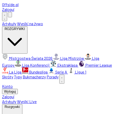
Offside
.
pl
Zaloguj
Artykuły
Wyniki na żywo
ROZGRYWKI
Mistrzostwa Świata 2026
Liga Mistrzów
Liga
Europy
Liga Konferencji
Ekstraklasa
Premier League
La Liga
Bundesliga
Serie A
Ligue 1
Skróty
Typy
Bukmacherzy
Porady
Konto
Wyloguj
Zaloguj
Artykuły
Wyniki Live
Rozgrywki