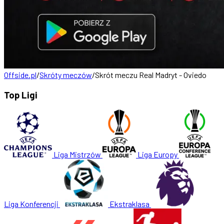
Offside.pl
/
Skróty meczów
/
Skrót meczu Real Madryt - Oviedo
Top Ligi
Liga Mistrzów
Liga Europy
Liga Konferencji
Ekstraklasa