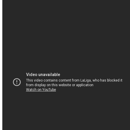
Obejrzyj
Real Madryt - Oviedo skrót meczu
, który odbył się w
dniu (14.05.2026). Sprawdź najciekawsze sytuacje, bramki, gole i
interesujące sytuacje meczu rozgrywanego w La Liga. Sprawdź
inne popularne skróty meczów z wydarzeń z kategorii La Liga i
dyscypliny Piłka nożna. U nas znajdziesz skróty z wielu meczów
w tym również ze spotkania Real Madryt - Oviedo, które odbyło
się w dniu 14.05.2026. U nas znajdziesz bramki, gole z
popularnego sportu jakim jest Piłka nożna.
Ostatnia kolejka
Regular Season - 21
11.07