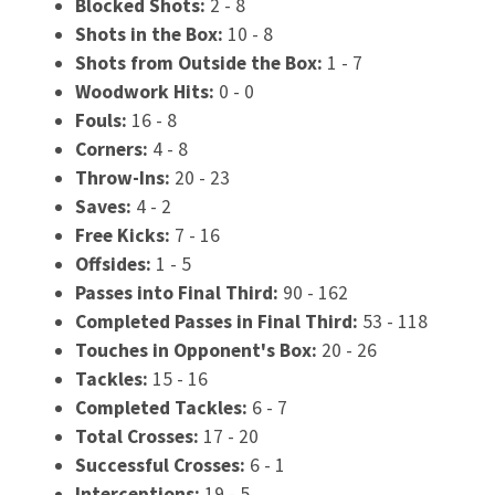
GKS Tychy – Zaglebie Sosnowiec transmisja TV i
online. Gdzie obejrzeć 5.08.2026?
2026-08-05
Arsenal Londyn – Real Betis transmisja TV. Gdzie
oglądać mecz towarzyski 05.08.2026?
2026-08-05