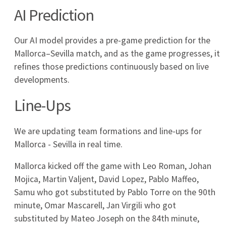
11
0
0
Celta Vigo
12
0
0
Deportivo La Coruna
13
0
0
Espanyol
14
0
0
Rayo Vallecano