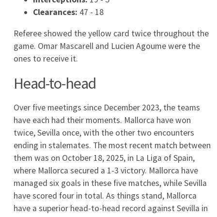
Lechia Gdansk - Warta Poznań transmisja. Gdzie
oglądać mecz I Ligi 31.07.2026 online i w TV?
2026-07-31
Benfica Lizbona - FC ST. Gallen. Gdzie oglądać
rewanż w LE? Transmisja TV i online (30.07, 21:00)
2026-07-30