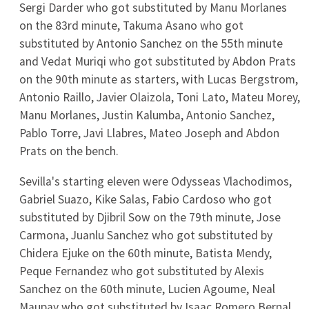
15
0
0
Real Betis
16
0
0
Real Madryt
17
0
0
Real Sociedad
18
0
0