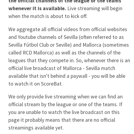
Getafe
8
0
0
Levante
9
0
0
Malaga
10
0
0
Racing Santander