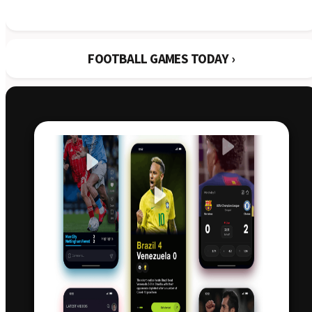
1:0
03.08
York
Crawley Town
0:2
02.08