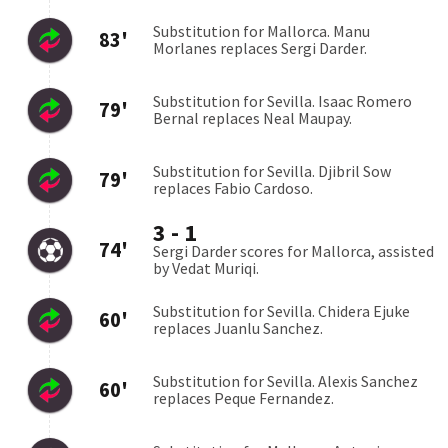
NEC Nijmegen
0:0
05.08
Brann
Apollon Limassol
0:1
04.08