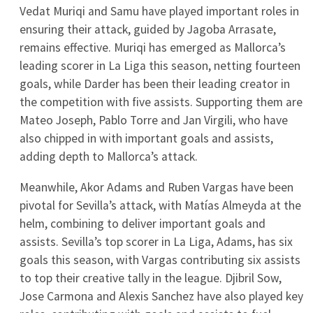
Zobacz więcej →
Tabela
#
Drużyna
M
Pkt
1
0
0
Athletic Club
2
0
0
Atletico Madryt
3
0
0
Osasuna