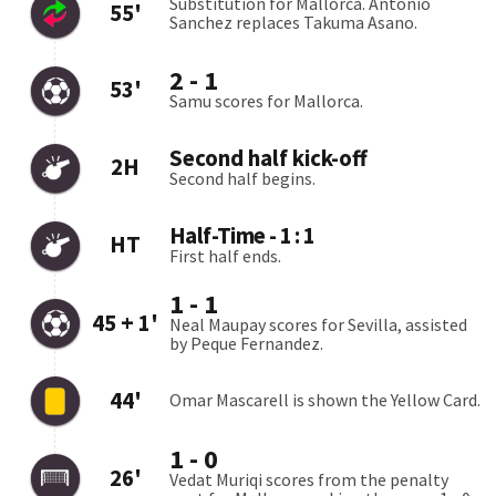
Shamrock Rovers
Egnatia Rrogozhinë
3:1
04.08