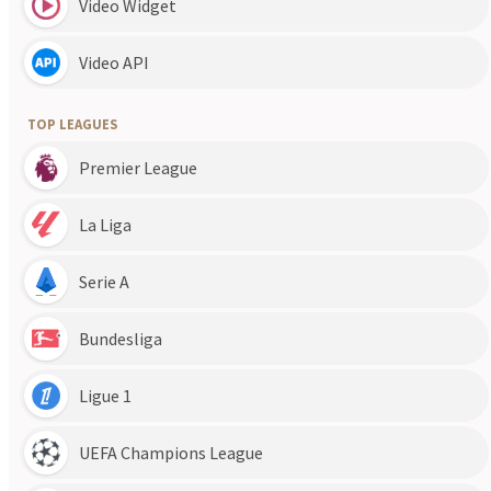
Obejrzyj
Sevilla - RCD Mallorca skrót meczu
, który odbył się w
dniu (22.04.2024). Sprawdź najciekawsze sytuacje, bramki, gole i
interesujące sytuacje meczu rozgrywanego w La Liga. Sprawdź
inne popularne skróty meczów z wydarzeń z kategorii La Liga i
dyscypliny Piłka nożna. U nas znajdziesz skróty z wielu meczów
w tym również ze spotkania Sevilla - RCD Mallorca, które odbyło
się w dniu 22.04.2024. U nas znajdziesz bramki, gole z
popularnego sportu jakim jest Piłka nożna.
Ostatnia kolejka
Regular Season - 21
11.07