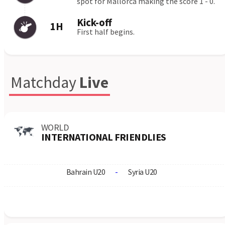
Mjallby AIF
Slovan Bratislava
1:2
04.08
Levski Sofia