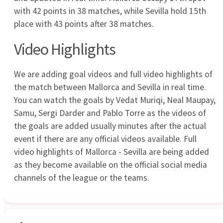
Fiorentina - Gubbio transmisja: gdzie obejrzeć
sparing 22.07
2026-07-22
Więcej artykułów →
Skróty meczów
05.08