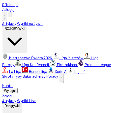
Offside
.
pl
Zaloguj
Artykuły
Wyniki na żywo
ROZGRYWKI
Mistrzostwa Świata 2026
Liga Mistrzów
Liga
Europy
Liga Konferencji
Ekstraklasa
Premier League
La Liga
Bundesliga
Serie A
Ligue 1
Skróty
Typy
Bukmacherzy
Porady
Konto
Wyloguj
Zaloguj
Artykuły
Wyniki Live
Rozgrywki