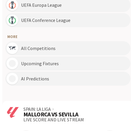
Carina
Bayside United
6
1
11.07
North Pine
North Brisbane
1
0
12.07