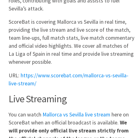
4
0
0
Deportivo Alavés
5
0
0
Elche
6
0
0
FC Barcelona
7
0
0