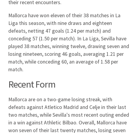
PAOK - Dynamo Kijów transmisja TV, gdzie
oglądać online? Europa League czwartek
30.07.2026
2026-07-30
GKS Katowice – Žilina transmisja. Gdzie oglądać
mecz 30.07.2026 w Lidze Konferencji?
2026-07-30