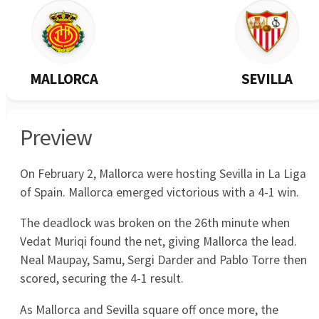
Newmarket
Virginia United
1
2
12.07
Centenary Stormers
Yeronga Eagles
3