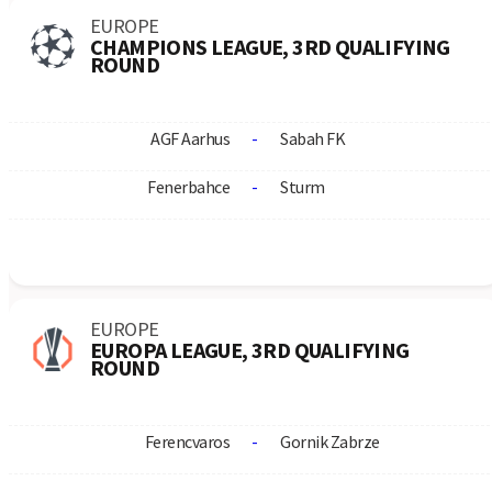
Kairat Almaty
1:0
04.08
Hapoel Beer Sheva
FK Crvena Zvezda