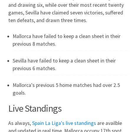
Valletta FC - Raków Częstochowa: gdzie oglądać
30.07, transmisja TV, składy, UEFA Europa
Conference League
2026-07-30
FC Barcelona - Europa Fc: transmisja TV, gdzie
oglądać mecz
2026-07-24