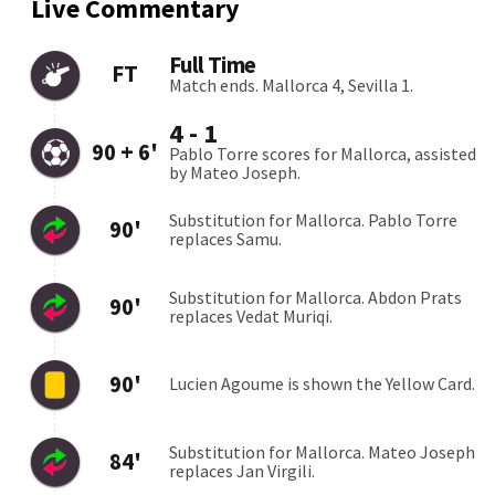
Ferencvarosi TC
Gornik Zabrze
1:0
04.08
Olympiakos Piraeus