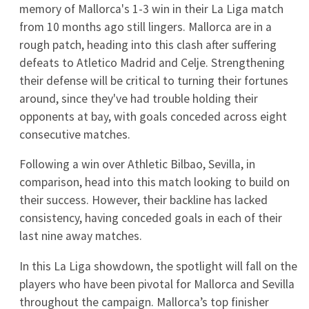
0
13.07
Ipswich Knights
Univ. Queensland
13.07
Mt Gravatt
Springfield United