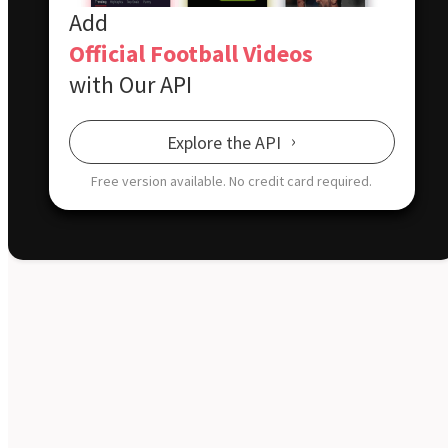
GKS Katowice
Radomiak Radom
3:1
Więcej skrótów →
Offside
.
pl
Największy portal sportowy dla fanów futbolu. Poczuj emocje
na każdym kroku.