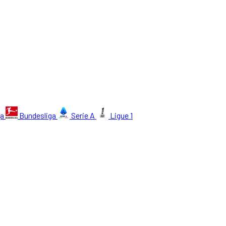
ga
Bundesliga
Serie A
Ligue 1