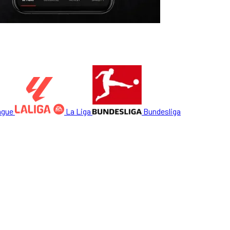
ague
La Liga
Bundesliga