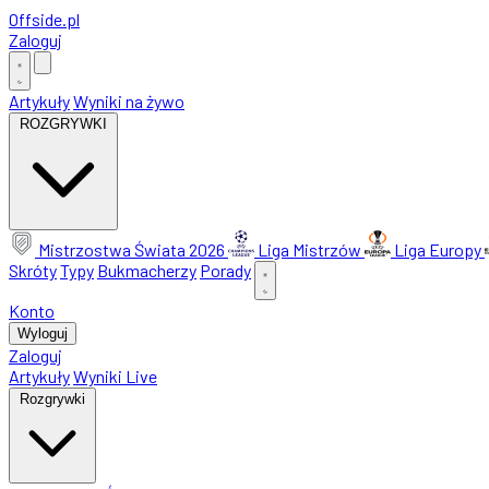
Offside
.
pl
Zaloguj
Artykuły
Wyniki na żywo
ROZGRYWKI
Mistrzostwa Świata 2026
Liga Mistrzów
Liga Europy
Skróty
Typy
Bukmacherzy
Porady
Konto
Wyloguj
Zaloguj
Artykuły
Wyniki Live
Rozgrywki