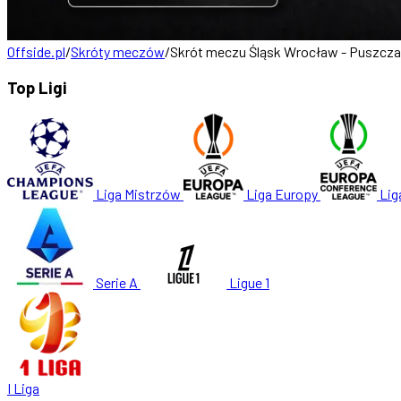
Offside.pl
/
Skróty meczów
/
Skrót meczu Śląsk Wrocław - Puszcz
Top Ligi
Liga Mistrzów
Liga Europy
Lig
Serie A
Ligue 1
I Liga