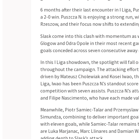
Obejrzyj
Śląsk Wrocław - Puszcza Niepołomice skrót meczu
Liga. Sprawdź inne popularne skróty meczów z wydarzeń z kategori
Niepołomice, które odbyło się w dniu 13.09.2025. U nas znajdziesz
Ostatnia kolejka
Regular Season - 21
11.07