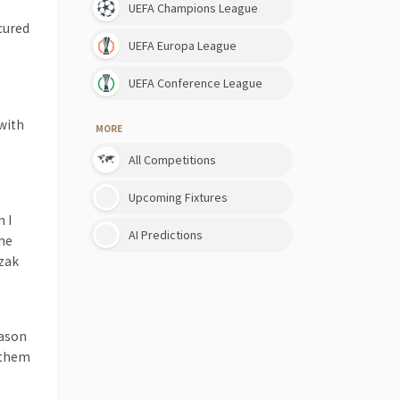
e, bramki, gole i interesujące sytuacje meczu rozgrywanego w I
u meczów w tym również ze spotkania Śląsk Wrocław - Puszcza