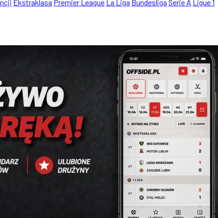
ncji
Ekstraklasa
Premier League
La Liga
Bundesliga
Serie A
Ligue 1