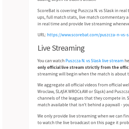
Carina
Bayside United
6
1
11.07
North Pine
North Brisbane