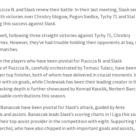
, który odbył się w dniu (13.09.2025). Sprawdź najciekawsze sytuacj
i I Liga i dyscypliny Piłka nożna. U nas znajdziesz skróty z wiel
 bramki, gole z popularnego sportu jakim jest Piłka nożna.