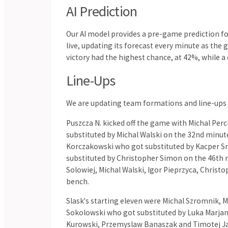
1
0
12.07
Newmarket
Virginia United
1
2
12.07
Centenary Stormers