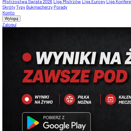
Mistrzostwa Świata 2026
Liga Mistrzów
Liga Europy
Liga Konfere
Skróty
Typy
Bukmacherzy
Porady
Konto
Wyloguj
Zaloguj