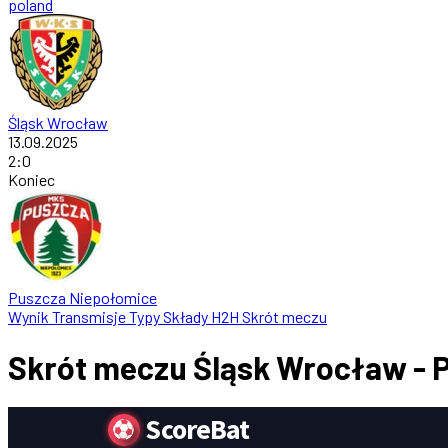
poland
Śląsk Wrocław
13.09.2025
2
:
0
Koniec
Puszcza Niepołomice
Wynik
Transmisje
Typy
Składy
H2H
Skrót meczu
Skrót meczu Śląsk Wrocław - 