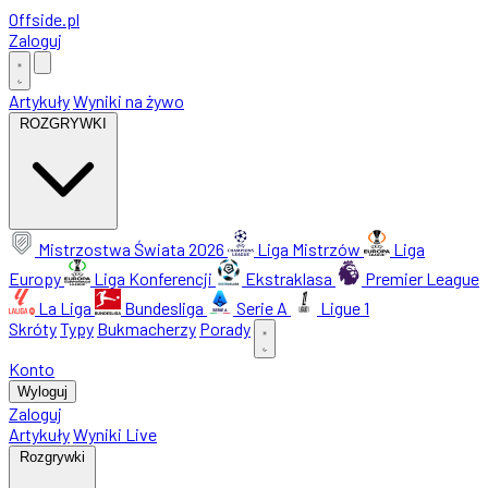
Offside
.
pl
Zaloguj
Artykuły
Wyniki na żywo
ROZGRYWKI
Mistrzostwa Świata 2026
Liga Mistrzów
Liga
Europy
Liga Konferencji
Ekstraklasa
Premier League
La Liga
Bundesliga
Serie A
Ligue 1
Skróty
Typy
Bukmacherzy
Porady
Konto
Wyloguj
Zaloguj
Artykuły
Wyniki Live
Rozgrywki