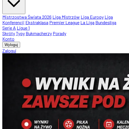
Mistrzostwa Świata 2026
Liga Mistrzów
Liga Europy
Liga
Konferencji
Ekstraklasa
Premier League
La Liga
Bundesliga
Serie A
Ligue 1
Skróty
Typy
Bukmacherzy
Porady
Konto
Wyloguj
Zaloguj