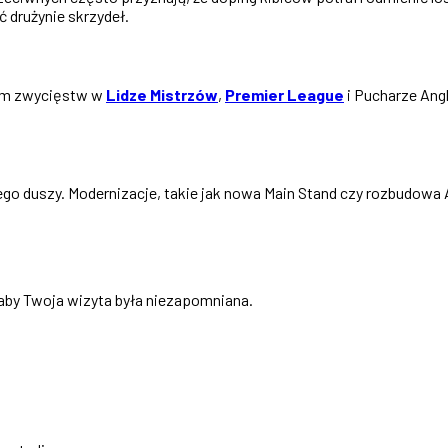
ć drużynie skrzydeł.
tym zwycięstw w
Lidze Mistrzów
,
Premier League
i Pucharze Angl
ego duszy. Modernizacje, takie jak nowa Main Stand czy rozbudowa A
 aby Twoja wizyta była niezapomniana.