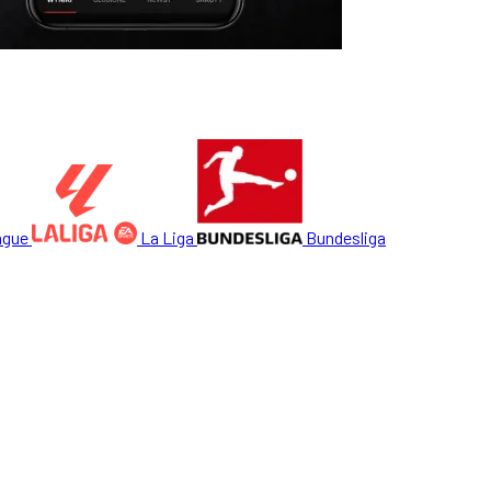
ague
La Liga
Bundesliga