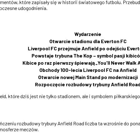
ów, które zapisały się w historii światowego futbolu. Przebudowy
woczesne udogodnienia.
Wydarzenie
Otwarcie stadionu dla Everton FC
Liverpool FC przejmuje Anfield po odejściu Ever
Powstaje trybuna The Kop – symbol pasji kibic
Kibice po raz pierwszy śpiewają „You'll Never Walk 
Obchody 100-lecia Liverpool FC na Anfield
Otwarcie nowej Main Stand po modernizacji
Rozpoczęcie rozbudowy trybuny Anfield Roa
d, które dziś jest nie tylko stadionem, ale i symbolem piłkarskieg
czeniu rozbudowy trybuny Anfield Road liczba ta wzrośnie do ponad
atmosferze meczów.