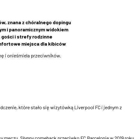
ów, znana z chóralnego dopingu
lnym i panoramicznym widokiem
gości i strefy rodzinne
mfortowe miejsca dla kibiców
nę i onieśmiela przeciwników.
czenie, które stało się wizytówką Liverpool FC i jednym z
 losy meczu. Słynny comeback przeciwko FC Barcelonie w 2019 roku