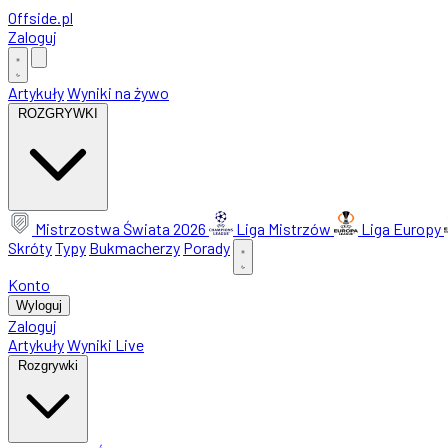
Offside
.
pl
Zaloguj
Artykuły
Wyniki na żywo
ROZGRYWKI
Mistrzostwa Świata 2026
Liga Mistrzów
Liga Europy
Skróty
Typy
Bukmacherzy
Porady
Konto
Wyloguj
Zaloguj
Artykuły
Wyniki Live
Rozgrywki