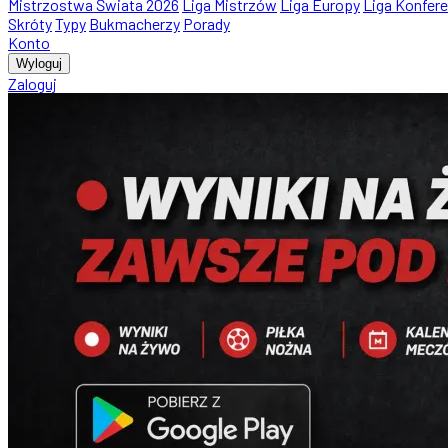
Mistrzostwa Świata 2026
Liga Mistrzów
Liga Europy
Liga Konfere
Skróty
Typy
Bukmacherzy
Porady
Konto
Wyloguj
Zaloguj