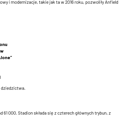
 i modernizacje, takie jak ta w 2016 roku, pozwoliły Anfield
tonu
ów
Alone”
d
o dziedzictwa.
 61 000. Stadion składa się z czterech głównych trybun, z