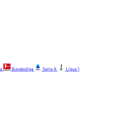
ga
Bundesliga
Serie A
Ligue 1