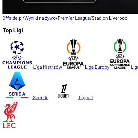
Offside.pl
/
Wyniki na żywo
/
Premier League
/
Stadion Liverpool
Top Ligi
Liga Mistrzów
Liga Europy
Lig
Serie A
Ligue 1