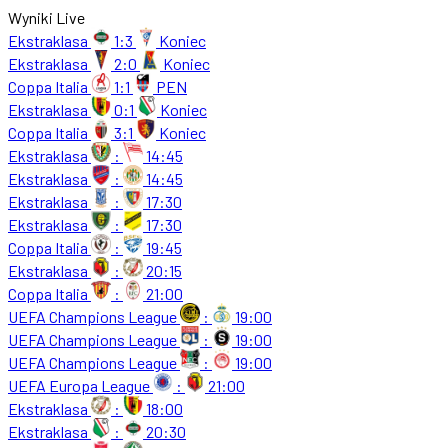
Wyniki Live
Ekstraklasa
1:3
Koniec
Ekstraklasa
2:0
Koniec
Coppa Italia
1:1
PEN
Ekstraklasa
0:1
Koniec
Coppa Italia
3:1
Koniec
Ekstraklasa
:
14:45
Ekstraklasa
:
14:45
Ekstraklasa
:
17:30
Ekstraklasa
:
17:30
Coppa Italia
:
19:45
Ekstraklasa
:
20:15
Coppa Italia
:
21:00
UEFA Champions League
:
19:00
UEFA Champions League
:
19:00
UEFA Champions League
:
19:00
UEFA Europa League
:
21:00
Ekstraklasa
:
18:00
Ekstraklasa
:
20:30