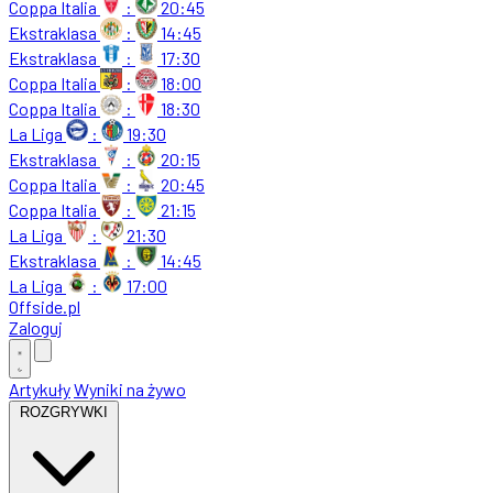
Coppa Italia
:
20:45
Ekstraklasa
:
14:45
Ekstraklasa
:
17:30
Coppa Italia
:
18:00
Coppa Italia
:
18:30
La Liga
:
19:30
Ekstraklasa
:
20:15
Coppa Italia
:
20:45
Coppa Italia
:
21:15
La Liga
:
21:30
Ekstraklasa
:
14:45
La Liga
:
17:00
Offside
.
pl
Zaloguj
Artykuły
Wyniki na żywo
ROZGRYWKI