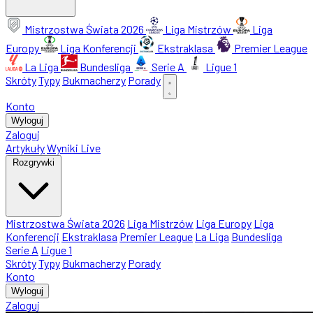
Mistrzostwa Świata 2026
Liga Mistrzów
Liga
Europy
Liga Konferencji
Ekstraklasa
Premier League
La Liga
Bundesliga
Serie A
Ligue 1
Skróty
Typy
Bukmacherzy
Porady
Konto
Wyloguj
Zaloguj
Artykuły
Wyniki Live
Rozgrywki
Mistrzostwa Świata 2026
Liga Mistrzów
Liga Europy
Liga
Konferencji
Ekstraklasa
Premier League
La Liga
Bundesliga
Serie A
Ligue 1
Skróty
Typy
Bukmacherzy
Porady
Konto
Wyloguj
Zaloguj