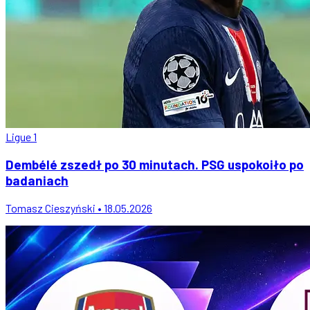
Ligue 1
Dembélé zszedł po 30 minutach. PSG uspokoiło po
badaniach
Tomasz Cieszyński • 18.05.2026