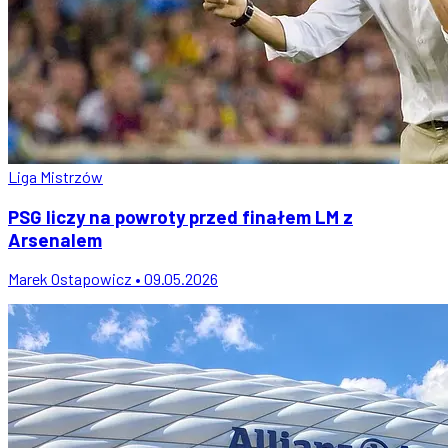
Liga Mistrzów
PSG liczy na powroty przed finałem LM z
Arsenalem
Marek Ostapowicz • 09.05.2026