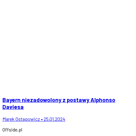
Bayern niezadowolony z postawy Alphonso
Daviesa
Marek Ostapowicz • 25.01.2024
Offside
.
pl