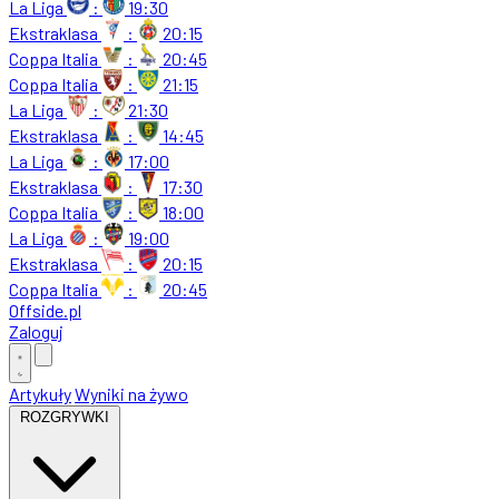
La Liga
:
19:30
Ekstraklasa
:
20:15
Coppa Italia
:
20:45
Coppa Italia
:
21:15
La Liga
:
21:30
Ekstraklasa
:
14:45
La Liga
:
17:00
Ekstraklasa
:
17:30
Coppa Italia
:
18:00
La Liga
:
19:00
Ekstraklasa
:
20:15
Coppa Italia
:
20:45
Offside
.
pl
Zaloguj
Artykuły
Wyniki na żywo
ROZGRYWKI