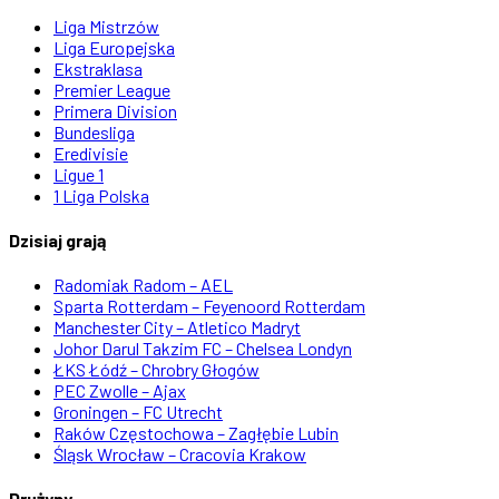
Liga Mistrzów
Liga Europejska
Ekstraklasa
Premier League
Primera Division
Bundesliga
Eredivisie
Ligue 1
1 Liga Polska
Dzisiaj grają
Radomiak Radom – AEL
Sparta Rotterdam – Feyenoord Rotterdam
Manchester City – Atletico Madryt
Johor Darul Takzim FC – Chelsea Londyn
ŁKS Łódź – Chrobry Głogów
PEC Zwolle – Ajax
Groningen – FC Utrecht
Raków Częstochowa – Zagłębie Lubin
Śląsk Wrocław – Cracovia Krakow
Drużyny