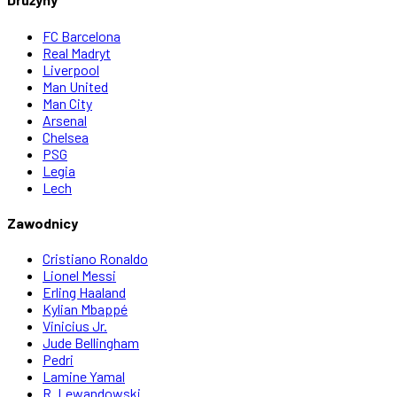
FC Barcelona
Real Madryt
Liverpool
Man United
Man City
Arsenal
Chelsea
PSG
Legia
Lech
Zawodnicy
Cristiano Ronaldo
Lionel Messi
Erling Haaland
Kylian Mbappé
Vinicius Jr.
Jude Bellingham
Pedri
Lamine Yamal
R. Lewandowski