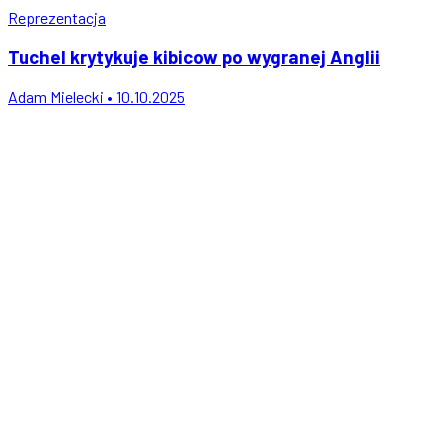
Reprezentacja
Tuchel krytykuje kibicow po wygranej Anglii
Adam Mielecki • 10.10.2025