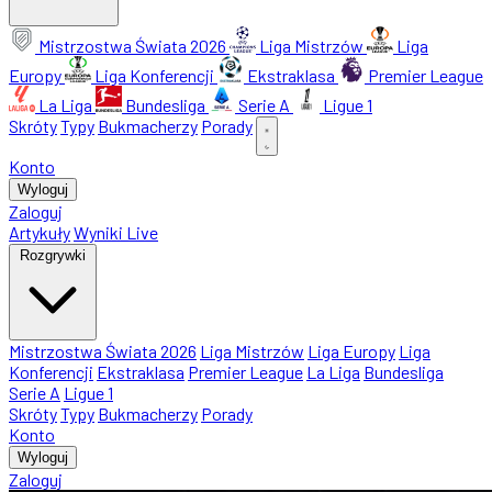
Mistrzostwa Świata 2026
Liga Mistrzów
Liga
Europy
Liga Konferencji
Ekstraklasa
Premier League
La Liga
Bundesliga
Serie A
Ligue 1
Skróty
Typy
Bukmacherzy
Porady
Konto
Wyloguj
Zaloguj
Artykuły
Wyniki Live
Rozgrywki
Mistrzostwa Świata 2026
Liga Mistrzów
Liga Europy
Liga
Konferencji
Ekstraklasa
Premier League
La Liga
Bundesliga
Serie A
Ligue 1
Skróty
Typy
Bukmacherzy
Porady
Konto
Wyloguj
Zaloguj