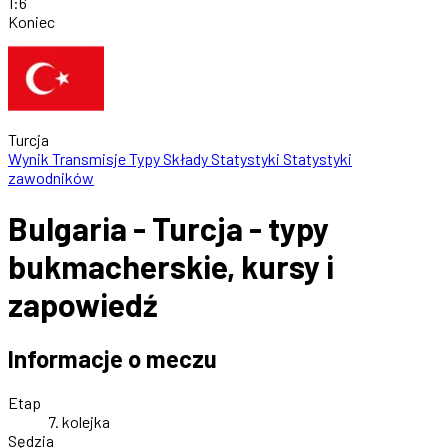
1
:
6
Koniec
Turcja
Wynik
Transmisje
Typy
Składy
Statystyki
Statystyki
zawodników
Bulgaria - Turcja - typy
bukmacherskie, kursy i
zapowiedź
Informacje o meczu
Etap
7. kolejka
Sędzia