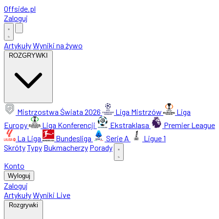
Offside
.
pl
Zaloguj
Artykuły
Wyniki na żywo
ROZGRYWKI
Mistrzostwa Świata 2026
Liga Mistrzów
Liga
Europy
Liga Konferencji
Ekstraklasa
Premier League
La Liga
Bundesliga
Serie A
Ligue 1
Skróty
Typy
Bukmacherzy
Porady
Konto
Wyloguj
Zaloguj
Artykuły
Wyniki Live
Rozgrywki