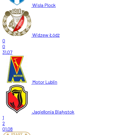
Wisla Plock
Widzew Łódź
0
0
31.07
Motor Lublin
Jagiellonia Białystok
1
2
01.08