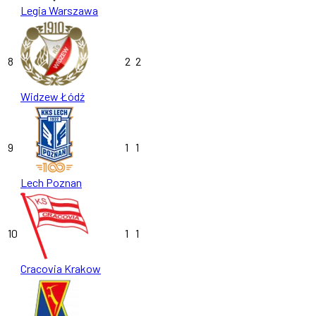
Legia Warszawa
8
2
2
Widzew Łódź
9
1
1
Lech Poznan
10
1
1
Cracovia Krakow