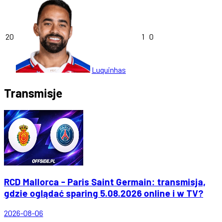
20
1
0
Luquinhas
Transmisje
RCD Mallorca - Paris Saint Germain: transmisja,
gdzie oglądać sparing 5.08.2026 online i w TV?
2026-08-06