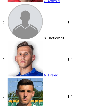
Z. Arsenić
3
1
1
S. Bartlewicz
4
1
1
N. Prelec
5
1
1