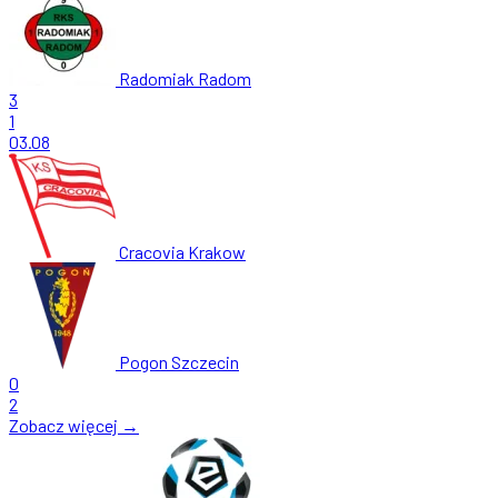
Radomiak Radom
3
1
03.08
Cracovia Krakow
Pogon Szczecin
0
2
Zobacz więcej →