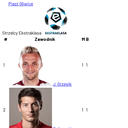
Piast Gliwice
Strzelcy Ekstraklasa
#
Zawodnik
M
B
1
1
1
J. Grzesik
2
1
1