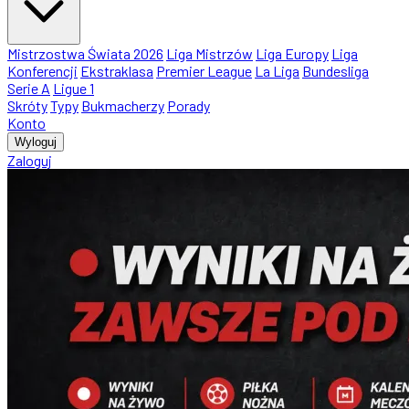
Mistrzostwa Świata 2026
Liga Mistrzów
Liga Europy
Liga
Konferencji
Ekstraklasa
Premier League
La Liga
Bundesliga
Serie A
Ligue 1
Skróty
Typy
Bukmacherzy
Porady
Konto
Wyloguj
Zaloguj