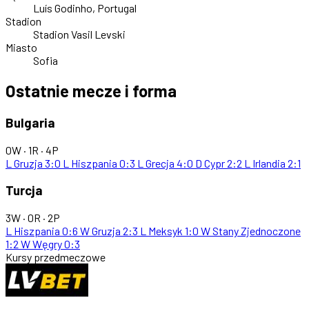
Luís Godinho, Portugal
Stadion
Stadion Vasil Levski
Miasto
Sofia
Ostatnie mecze i forma
Bulgaria
0W · 1R · 4P
L
Gruzja
3:0
L
Hiszpania
0:3
L
Grecja
4:0
D
Cypr
2:2
L
Irlandia
2:1
Turcja
3W · 0R · 2P
L
Hiszpania
0:6
W
Gruzja
2:3
L
Meksyk
1:0
W
Stany Zjednoczone
1:2
W
Węgry
0:3
Kursy przedmeczowe