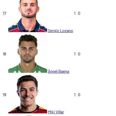
17
1
0
Sergio Lozano
18
1
0
Ángel Baena
19
1
0
Miki Villar