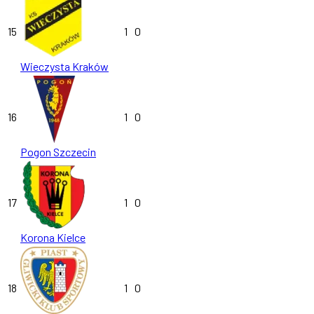
15
1
0
Wieczysta Kraków
16
1
0
Pogon Szczecin
17
1
0
Korona Kielce
18
1
0