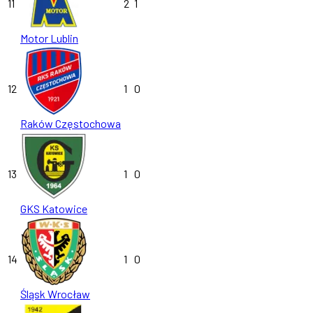
11
2
1
Motor Lublin
12
1
0
Raków Częstochowa
13
1
0
GKS Katowice
14
1
0
Śląsk Wrocław