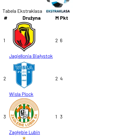
Tabela Ekstraklasa
#
Drużyna
M
Pkt
1
2
6
Jagiellonia Białystok
2
2
4
Wisla Plock
3
1
3
Zagłębie Lubin