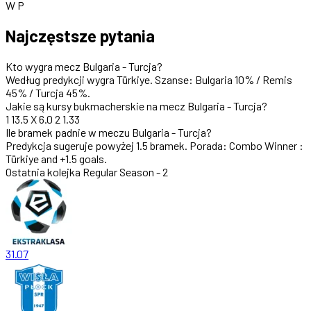
W
P
Najczęstsze pytania
Kto wygra mecz Bulgaria - Turcja?
Według predykcji wygra
Türkiye
. Szanse:
Bulgaria 10%
/
Remis
45%
/
Turcja 45%
.
Jakie są kursy bukmacherskie na mecz Bulgaria - Turcja?
1
13.5
X
6.0
2
1.33
Ile bramek padnie w meczu Bulgaria - Turcja?
Predykcja sugeruje
powyżej 1.5 bramek
.
Porada: Combo Winner :
Türkiye and +1.5 goals.
Ostatnia kolejka
Regular Season - 2
31.07