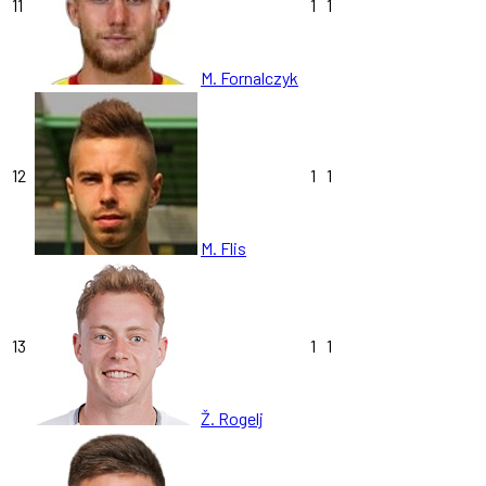
11
1
1
M. Fornalczyk
12
1
1
M. Flis
13
1
1
Ž. Rogelj