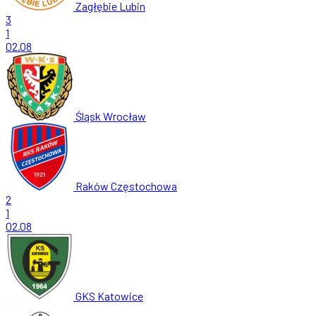
Zagłębie Lubin
3
1
02.08
Śląsk Wrocław
Raków Częstochowa
2
1
02.08
GKS Katowice