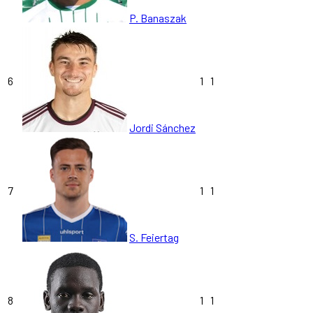
P. Banaszak
6
1
1
Jordi Sánchez
7
1
1
S. Feiertag
8
1
1