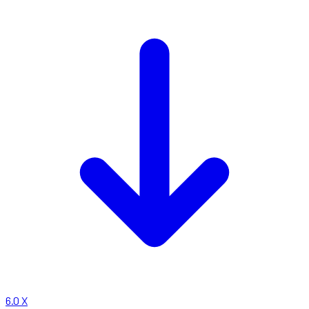
6.0
X