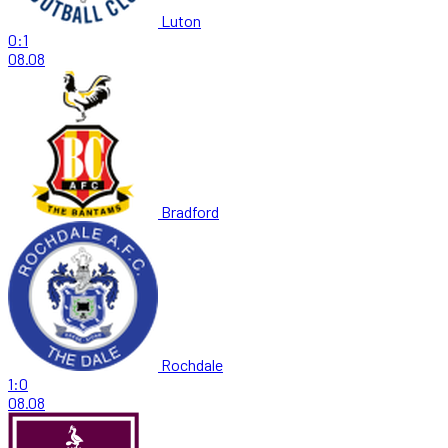
Luton
0:1
08.08
Bradford
Rochdale
1:0
08.08