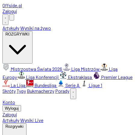
Offside
.
pl
Zaloguj
Artykuły
Wyniki na żywo
ROZGRYWKI
Mistrzostwa Świata 2026
Liga Mistrzów
Liga
Europy
Liga Konferencji
Ekstraklasa
Premier League
La Liga
Bundesliga
Serie A
Ligue 1
Skróty
Typy
Bukmacherzy
Porady
Konto
Wyloguj
Zaloguj
Artykuły
Wyniki Live
Rozgrywki