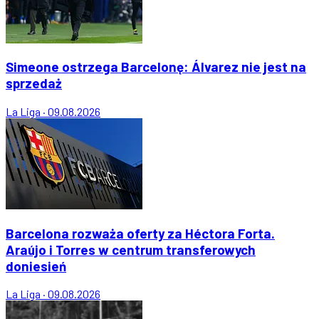
Simeone ostrzega Barcelonę: Álvarez nie jest na
sprzedaż
La Liga
·
09.08.2026
Barcelona rozważa oferty za Héctora Forta.
Araújo i Torres w centrum transferowych
doniesień
La Liga
·
09.08.2026