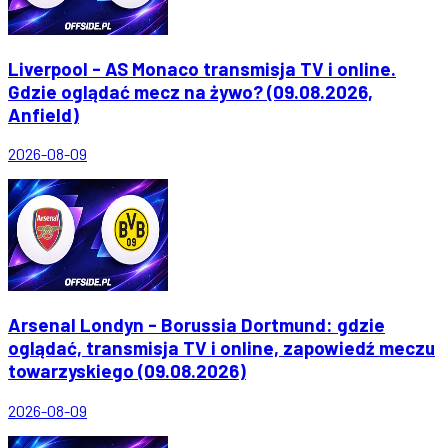
Liverpool - AS Monaco transmisja TV i online.
Gdzie oglądać mecz na żywo? (09.08.2026,
Anfield)
2026-08-09
Arsenal Londyn - Borussia Dortmund: gdzie
oglądać, transmisja TV i online, zapowiedź meczu
towarzyskiego (09.08.2026)
2026-08-09