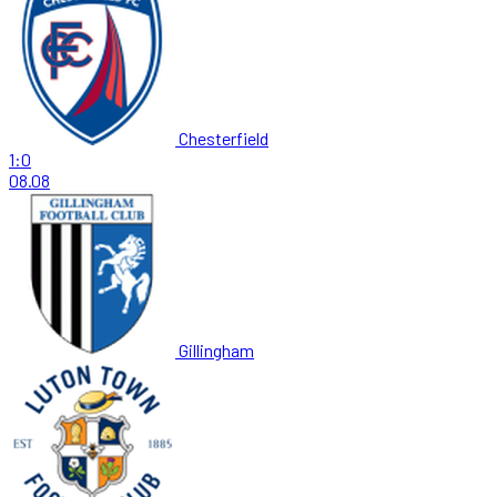
Chesterfield
1:0
08.08
Gillingham