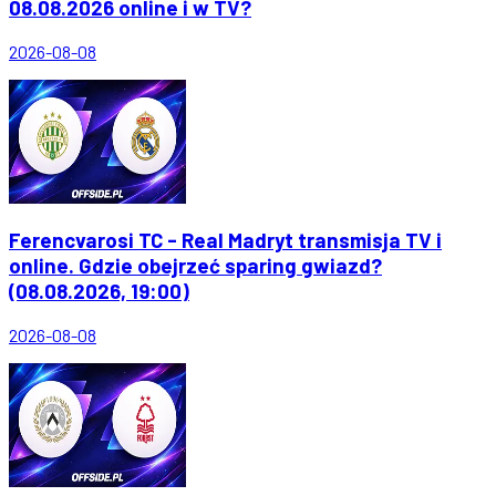
08.08.2026 online i w TV?
2026-08-08
Ferencvarosi TC - Real Madryt transmisja TV i
online. Gdzie obejrzeć sparing gwiazd?
(08.08.2026, 19:00)
2026-08-08