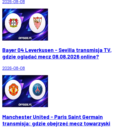
2026-08-08
Bayer 04 Leverkusen - Sevilla transmisja TV,
gdzie oglądać mecz 08.08.2026 online?
2026-08-08
Manchester United - Paris Saint Germain
transmisja: gdzie obejrzeć mecz towarzyski