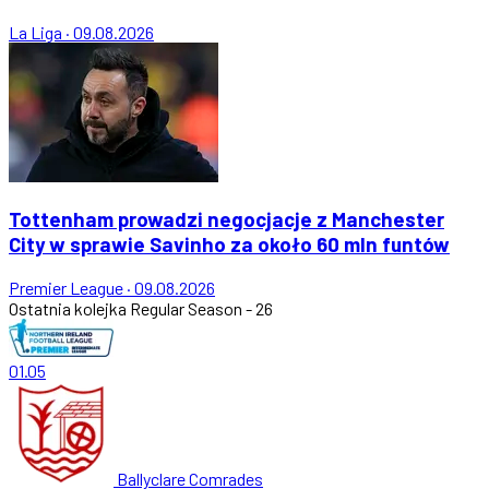
La Liga
·
09.08.2026
Tottenham prowadzi negocjacje z Manchester
City w sprawie Savinho za około 60 mln funtów
Premier League
·
09.08.2026
Ostatnia kolejka
Regular Season - 26
01.05
Ballyclare Comrades