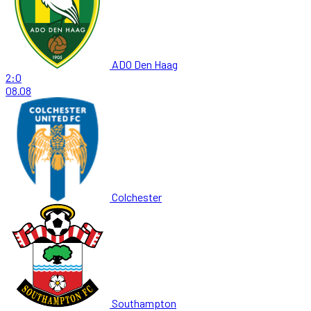
ADO Den Haag
2:0
08.08
Colchester
Southampton