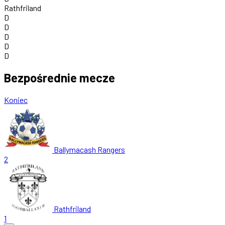
Rathfriland
D
D
D
D
D
Bezpośrednie mecze
Koniec
Ballymacash Rangers
2
Rathfriland
1