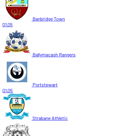
Banbridge Town
01.05
Ballymacash Rangers
Portstewart
01.05
Strabane Athletic