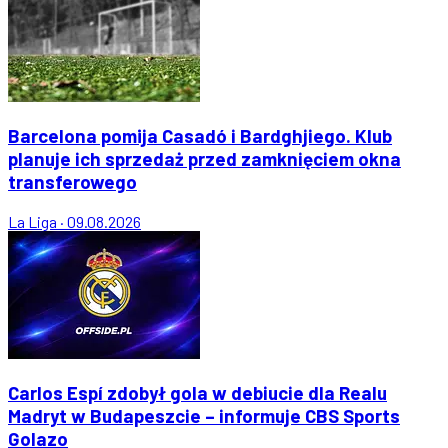
Barcelona pomija Casadó i Bardghjiego. Klub
planuje ich sprzedaż przed zamknięciem okna
transferowego
La Liga
·
09.08.2026
Carlos Espí zdobył gola w debiucie dla Realu
Madryt w Budapeszcie – informuje CBS Sports
Golazo