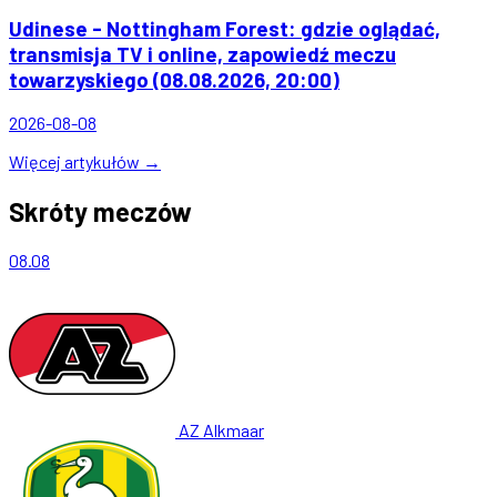
Udinese - Nottingham Forest: gdzie oglądać,
transmisja TV i online, zapowiedź meczu
towarzyskiego (08.08.2026, 20:00)
2026-08-08
Więcej artykułów →
Skróty meczów
08.08
AZ Alkmaar